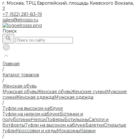
г. Москва, ТРЦ Европейский, площадь Киевского Вокзала,
2
+7 (922) 281-83-19
sales@elrosso.ru
Поиск
Главная
/
Каталог товаров
/
Женская обувь
Мужская обувь
Женская обувь
Женские сумки
Мужские
сумки
Женская одежда
Мужская одежда
/
Туфли на высоком каблуке
Туфли на низком каблуке
Ботинки и
полуботинки
Челси
Лоферы
Ботильоны
Сапоги и
ботфорты
Туфли на высоком каблуке
Балетки
Открытые
туфли
Кроссовки и кеды
Мокасины
Казаки
/