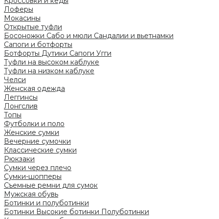
Кроссовки и кеды
Лоферы
Мокасины
Открытые туфли
Босоножки
Сабо и мюли
Сандалии и вьетнамки
Сапоги и ботфорты
Ботфорты
Дутики
Сапоги
Угги
Туфли на высоком каблуке
Туфли на низком каблуке
Челси
Женская одежда
Леггинсы
Лонгслив
Топы
Футболки и поло
Женские сумки
Вечерние сумочки
Классические сумки
Рюкзаки
Сумки через плечо
Сумки-шопперы
Съемные ремни для сумок
Мужская обувь
Ботинки и полуботинки
Ботинки
Высокие ботинки
Полуботинки