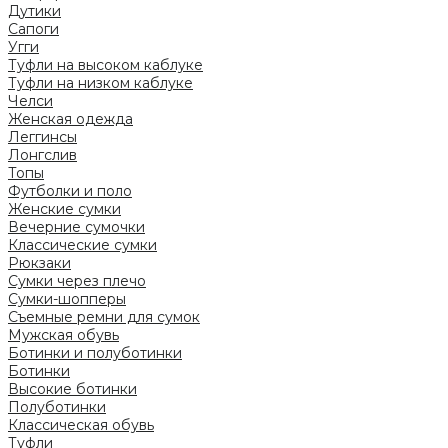
Дутики
Сапоги
Угги
Туфли на высоком каблуке
Туфли на низком каблуке
Челси
Женская одежда
Леггинсы
Лонгслив
Топы
Футболки и поло
Женские сумки
Вечерние сумочки
Классические сумки
Рюкзаки
Сумки через плечо
Сумки-шопперы
Съемные ремни для сумок
Мужская обувь
Ботинки и полуботинки
Ботинки
Высокие ботинки
Полуботинки
Классическая обувь
Туфли