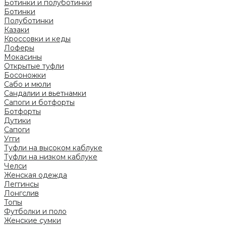
Ботинки и полуботинки
Ботинки
Полуботинки
Казаки
Кроссовки и кеды
Лоферы
Мокасины
Открытые туфли
Босоножки
Сабо и мюли
Сандалии и вьетнамки
Сапоги и ботфорты
Ботфорты
Дутики
Сапоги
Угги
Туфли на высоком каблуке
Туфли на низком каблуке
Челси
Женская одежда
Леггинсы
Лонгслив
Топы
Футболки и поло
Женские сумки