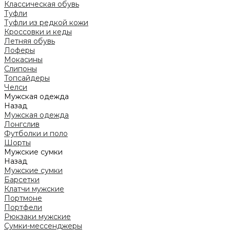
Классическая обувь
Туфли
Туфли из редкой кожи
Кроссовки и кеды
Летняя обувь
Лоферы
Мокасины
Слипоны
Топсайдеры
Челси
Мужская одежда
Назад
Мужская одежда
Лонгслив
Футболки и поло
Шорты
Мужские сумки
Назад
Мужские сумки
Барсетки
Клатчи мужские
Портмоне
Портфели
Рюкзаки мужские
Сумки-мессенджеры