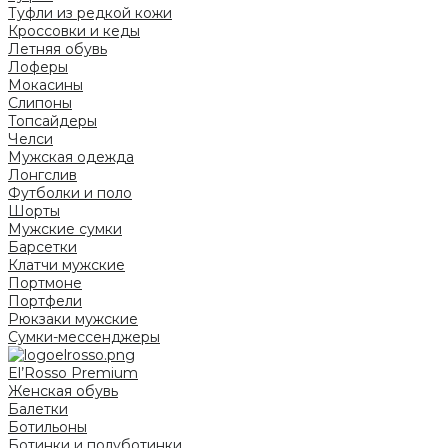
Туфли из редкой кожи
Кроссовки и кеды
Летняя обувь
Лоферы
Мокасины
Слипоны
Топсайдеры
Челси
Мужская одежда
Лонгслив
Футболки и поло
Шорты
Мужские сумки
Барсетки
Клатчи мужские
Портмоне
Портфели
Рюкзаки мужские
Сумки-мессенджеры
El’Rosso Premium
Женская обувь
Балетки
Ботильоны
Ботинки и полуботинки