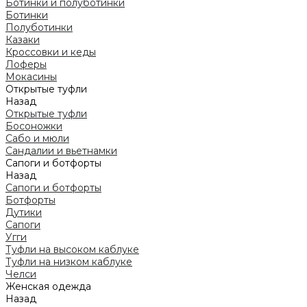
Ботинки и полуботинки
Ботинки
Полуботинки
Казаки
Кроссовки и кеды
Лоферы
Мокасины
Открытые туфли
Назад
Открытые туфли
Босоножки
Сабо и мюли
Сандалии и вьетнамки
Сапоги и ботфорты
Назад
Сапоги и ботфорты
Ботфорты
Дутики
Сапоги
Угги
Туфли на высоком каблуке
Туфли на низком каблуке
Челси
Женская одежда
Назад