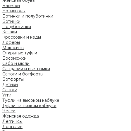
Женская обувь
Балетки
Ботильоны
Ботинки и полуботинки
Ботинки
Полуботинки
Казаки
Кроссовки и кеды
Лоферы
Мокасины
Открытые туфли
Босоножки
Сабо и мюли
Сандалии и вьетнамки
Сапоги и ботфорты
Ботфорты
Дутики
Сапоги
Угги
Туфли на высоком каблуке
Туфли на низком каблуке
Челси
Женская одежда
Леггинсы
Лонгслив