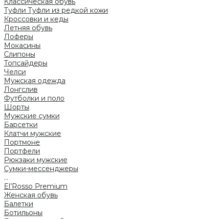
Классическая обувь
Туфли
Туфли из редкой кожи
Кроссовки и кеды
Летняя обувь
Лоферы
Мокасины
Слипоны
Топсайдеры
Челси
Мужская одежда
Лонгслив
Футболки и поло
Шорты
Мужские сумки
Барсетки
Клатчи мужские
Портмоне
Портфели
Рюкзаки мужские
Сумки-мессенджеры
...
El’Rosso Premium
Женская обувь
Балетки
Ботильоны