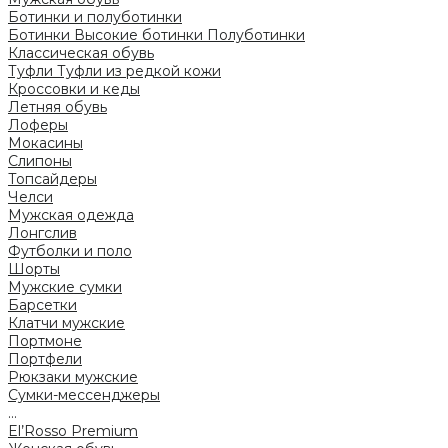
Ботинки и полуботинки
Ботинки
Высокие ботинки
Полуботинки
Классическая обувь
Туфли
Туфли из редкой кожи
Кроссовки и кеды
Летняя обувь
Лоферы
Мокасины
Слипоны
Топсайдеры
Челси
Мужская одежда
Лонгслив
Футболки и поло
Шорты
Мужские сумки
Барсетки
Клатчи мужские
Портмоне
Портфели
Рюкзаки мужские
Сумки-мессенджеры
...
El’Rosso Premium