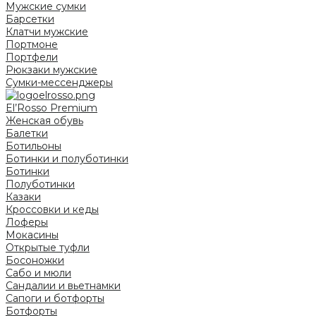
Мужские сумки
Барсетки
Клатчи мужские
Портмоне
Портфели
Рюкзаки мужские
Сумки-мессенджеры
El’Rosso Premium
Женская обувь
Балетки
Ботильоны
Ботинки и полуботинки
Ботинки
Полуботинки
Казаки
Кроссовки и кеды
Лоферы
Мокасины
Открытые туфли
Босоножки
Сабо и мюли
Сандалии и вьетнамки
Сапоги и ботфорты
Ботфорты