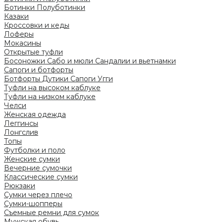
Ботинки
Полуботинки
Казаки
Кроссовки и кеды
Лоферы
Мокасины
Открытые туфли
Босоножки
Сабо и мюли
Сандалии и вьетнамки
Сапоги и ботфорты
Ботфорты
Дутики
Сапоги
Угги
Туфли на высоком каблуке
Туфли на низком каблуке
Челси
Женская одежда
Леггинсы
Лонгслив
Топы
Футболки и поло
Женские сумки
Вечерние сумочки
Классические сумки
Рюкзаки
Сумки через плечо
Сумки-шопперы
Съемные ремни для сумок
Мужская обувь