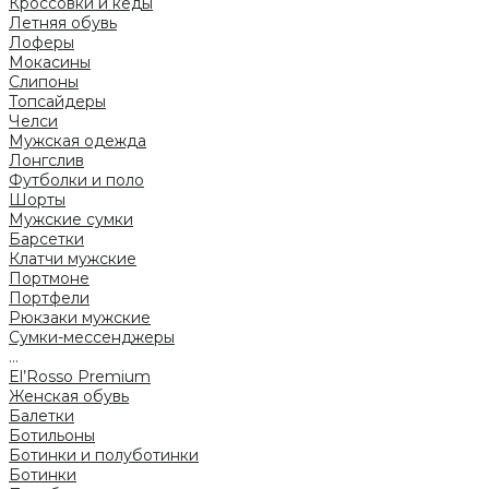
Кроссовки и кеды
Летняя обувь
Лоферы
Мокасины
Слипоны
Топсайдеры
Челси
Мужская одежда
Лонгслив
Футболки и поло
Шорты
Мужские сумки
Барсетки
Клатчи мужские
Портмоне
Портфели
Рюкзаки мужские
Сумки-мессенджеры
...
El’Rosso Premium
Женская обувь
Балетки
Ботильоны
Ботинки и полуботинки
Ботинки