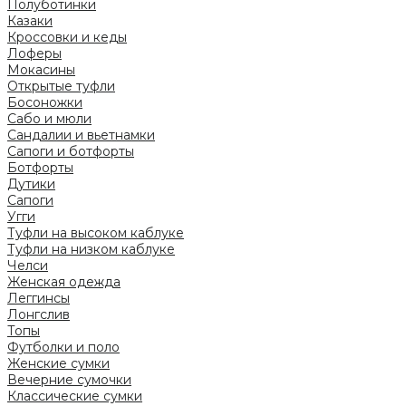
Полуботинки
Казаки
Кроссовки и кеды
Лоферы
Мокасины
Открытые туфли
Босоножки
Сабо и мюли
Сандалии и вьетнамки
Сапоги и ботфорты
Ботфорты
Дутики
Сапоги
Угги
Туфли на высоком каблуке
Туфли на низком каблуке
Челси
Женская одежда
Леггинсы
Лонгслив
Топы
Футболки и поло
Женские сумки
Вечерние сумочки
Классические сумки