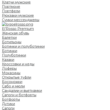
Клатчи мужские
Портмоне
Портфели
Рюкзаки мужские
Сумки-мессенджеры
El’Rosso Premium
Женская обувь
Балетки
Ботильоны
Ботинки и полуботинки
Ботинки
Полуботинки
Казаки
Кроссовки и кеды
Лоферы
Мокасины
Открытые туфли
Босоножки
Сабо и мюли
Сандалии и вьетнамки
Сапоги и ботфорты
Ботфорты
Дутики
Сапоги