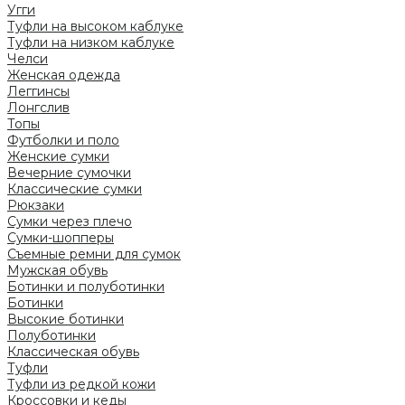
Угги
Туфли на высоком каблуке
Туфли на низком каблуке
Челси
Женская одежда
Леггинсы
Лонгслив
Топы
Футболки и поло
Женские сумки
Вечерние сумочки
Классические сумки
Рюкзаки
Сумки через плечо
Сумки-шопперы
Съемные ремни для сумок
Мужская обувь
Ботинки и полуботинки
Ботинки
Высокие ботинки
Полуботинки
Классическая обувь
Туфли
Туфли из редкой кожи
Кроссовки и кеды