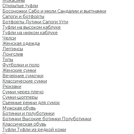
Мокасины
Открытые туфли
Босоножки
Сабо и мюли
Сандалии и вьетнамки
Сапоги и ботфорты
Ботфорты
Дутики
Сапоги
Угги
Туфли на высоком каблуке
Туфли на низком каблуке
Челси
Женская одежда
Леггинсы
Лонгслив
Топы
Футболки и поло
Женские сумки
Вечерние сумочки
Классические сумки
Рюкзаки
Сумки через плечо
Сумки-шопперы
Съемные ремни для сумок
Мужская обувь
Ботинки и полуботинки
Ботинки
Высокие ботинки
Полуботинки
Классическая обувь
Туфли
Туфли из редкой кожи