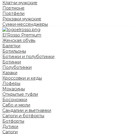
Клатчи мужские
Портмоне
Портфели
Рюкзаки мужские
Сумки-мессенджеры
El’Rosso Premium
Женская обувь
Балетки
Ботильоны
Ботинки и полуботинки
Ботинки
Полуботинки
Казаки
Кроссовки и кеды
Лоферы
Мокасины
Открытые туфли
Босоножки
Сабо и мюли
Сандалии и вьетнамки
Сапоги и ботфорты
Ботфорты
Дутики
Сапоги