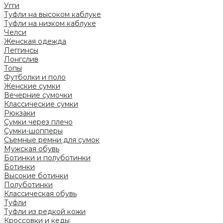
Угги
Туфли на высоком каблуке
Туфли на низком каблуке
Челси
Женская одежда
Леггинсы
Лонгслив
Топы
Футболки и поло
Женские сумки
Вечерние сумочки
Классические сумки
Рюкзаки
Сумки через плечо
Сумки-шопперы
Съемные ремни для сумок
Мужская обувь
Ботинки и полуботинки
Ботинки
Высокие ботинки
Полуботинки
Классическая обувь
Туфли
Туфли из редкой кожи
Кроссовки и кеды