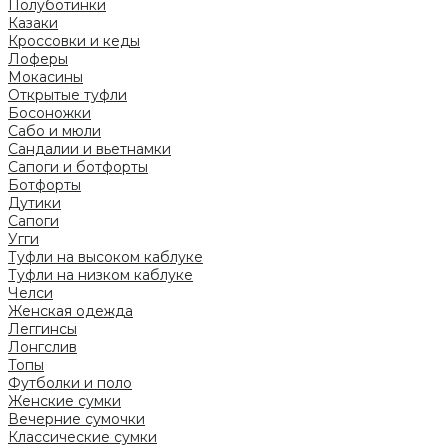
Полуботинки
Казаки
Кроссовки и кеды
Лоферы
Мокасины
Открытые туфли
Босоножки
Сабо и мюли
Сандалии и вьетнамки
Сапоги и ботфорты
Ботфорты
Дутики
Сапоги
Угги
Туфли на высоком каблуке
Туфли на низком каблуке
Челси
Женская одежда
Леггинсы
Лонгслив
Топы
Футболки и поло
Женские сумки
Вечерние сумочки
Классические сумки