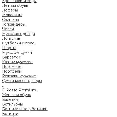
Кроссовки и кеды
Летняя обувь
Лоферы
Мокасины
Слипоны
Топсайдеры
Челси
Мужская одежда
Лонгслив
Футболки и поло
Шорты
Мужские сумки
Барсетки
Клатчи мужские
Портмоне
Портфели
Рюкзаки мужские
Сумки-мессенджеры
...
El’Rosso Premium
Женская обувь
Балетки
Ботильоны
Ботинки и полуботинки
Ботинки