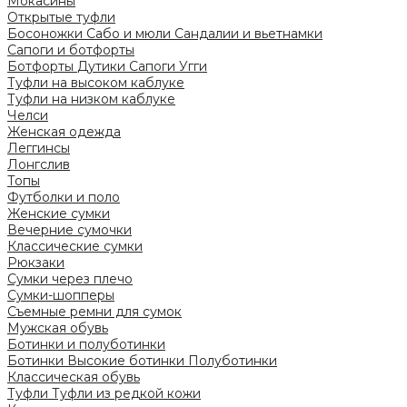
Мокасины
Открытые туфли
Босоножки
Сабо и мюли
Сандалии и вьетнамки
Сапоги и ботфорты
Ботфорты
Дутики
Сапоги
Угги
Туфли на высоком каблуке
Туфли на низком каблуке
Челси
Женская одежда
Леггинсы
Лонгслив
Топы
Футболки и поло
Женские сумки
Вечерние сумочки
Классические сумки
Рюкзаки
Сумки через плечо
Сумки-шопперы
Съемные ремни для сумок
Мужская обувь
Ботинки и полуботинки
Ботинки
Высокие ботинки
Полуботинки
Классическая обувь
Туфли
Туфли из редкой кожи