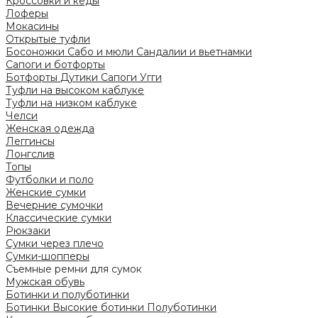
Кроссовки и кеды
Лоферы
Мокасины
Открытые туфли
Босоножки
Сабо и мюли
Сандалии и вьетнамки
Сапоги и ботфорты
Ботфорты
Дутики
Сапоги
Угги
Туфли на высоком каблуке
Туфли на низком каблуке
Челси
Женская одежда
Леггинсы
Лонгслив
Топы
Футболки и поло
Женские сумки
Вечерние сумочки
Классические сумки
Рюкзаки
Сумки через плечо
Сумки-шопперы
Съемные ремни для сумок
Мужская обувь
Ботинки и полуботинки
Ботинки
Высокие ботинки
Полуботинки