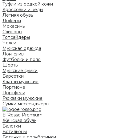
Туфли из редкой кожи
Кроссовки и кеды
Летняя обувь
Лоферы
Мокасины
Слипоны
Топсайдеры
Челси
Мужская одежда
Лонгслив
Футболки и поло
Шорты
Мужские сумки
Барсетки
Клатчи мужские
Портмоне
Портфели
Рюкзаки мужские
Сумки-мессенджеры
El’Rosso Premium
Женская обувь
Балетки
Ботильоны
Ботинки и полуботинки