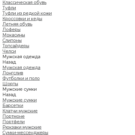
Классическая обувь
Туфли
Туфли из редкой кожи
Кроссовки и кеды
Летняя обувь
Лоферы
Мокасины
Слипоны
Топсайдеры
Челси
Мужская одежда
Назад
Мужская одежда
Лонгслив
Футболки и поло
Шорты
Мужские сумки
Назад
Мужские сумки
Барсетки
Клатчи мужские
Портмоне
Портфели
Рюкзаки мужские
Сумки-мессенджеры