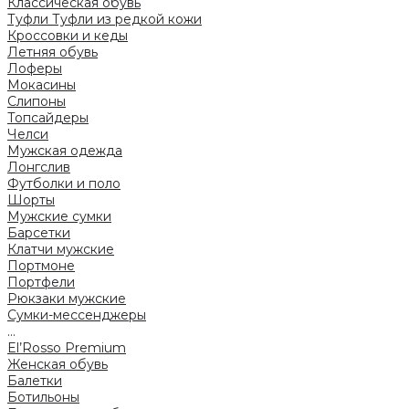
Классическая обувь
Туфли
Туфли из редкой кожи
Кроссовки и кеды
Летняя обувь
Лоферы
Мокасины
Слипоны
Топсайдеры
Челси
Мужская одежда
Лонгслив
Футболки и поло
Шорты
Мужские сумки
Барсетки
Клатчи мужские
Портмоне
Портфели
Рюкзаки мужские
Сумки-мессенджеры
...
El’Rosso Premium
Женская обувь
Балетки
Ботильоны