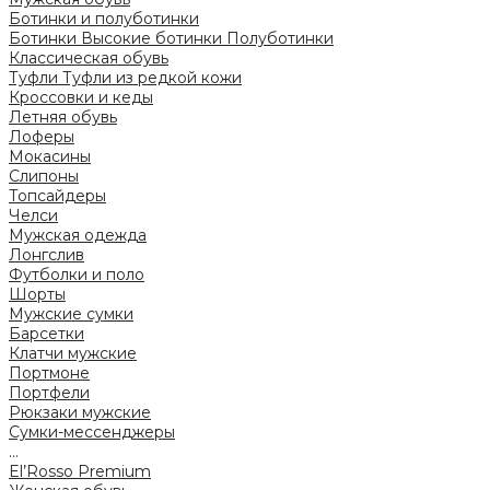
Ботинки и полуботинки
Ботинки
Высокие ботинки
Полуботинки
Классическая обувь
Туфли
Туфли из редкой кожи
Кроссовки и кеды
Летняя обувь
Лоферы
Мокасины
Слипоны
Топсайдеры
Челси
Мужская одежда
Лонгслив
Футболки и поло
Шорты
Мужские сумки
Барсетки
Клатчи мужские
Портмоне
Портфели
Рюкзаки мужские
Сумки-мессенджеры
...
El’Rosso Premium