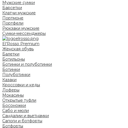
Мужские сумки
Барсетки
Клатчи мужские
Портмоне
Портфели
Рюкзаки мужские
Сумки-мессенджеры
El’Rosso Premium
Женская обувь
Балетки
Ботильоны
Ботинки и полуботинки
Ботинки
Полуботинки
Казаки
Кроссовки и кеды
Лоферы
Мокасины
Открытые туфли
Босоножки
Сабо и мюли
Сандалии и вьетнамки
Сапоги и ботфорты
Ботфорты