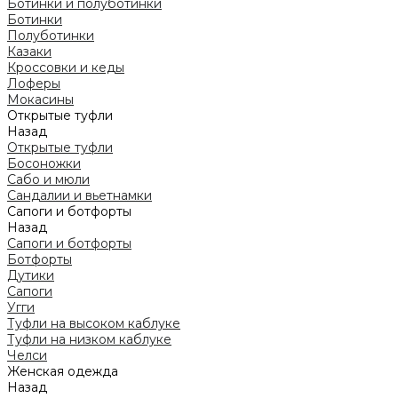
Ботинки и полуботинки
Ботинки
Полуботинки
Казаки
Кроссовки и кеды
Лоферы
Мокасины
Открытые туфли
Назад
Открытые туфли
Босоножки
Сабо и мюли
Сандалии и вьетнамки
Сапоги и ботфорты
Назад
Сапоги и ботфорты
Ботфорты
Дутики
Сапоги
Угги
Туфли на высоком каблуке
Туфли на низком каблуке
Челси
Женская одежда
Назад