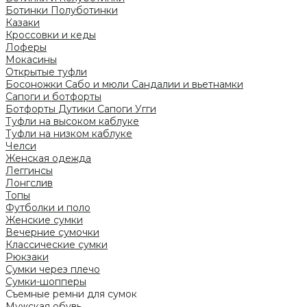
Ботинки
Полуботинки
Казаки
Кроссовки и кеды
Лоферы
Мокасины
Открытые туфли
Босоножки
Сабо и мюли
Сандалии и вьетнамки
Сапоги и ботфорты
Ботфорты
Дутики
Сапоги
Угги
Туфли на высоком каблуке
Туфли на низком каблуке
Челси
Женская одежда
Леггинсы
Лонгслив
Топы
Футболки и поло
Женские сумки
Вечерние сумочки
Классические сумки
Рюкзаки
Сумки через плечо
Сумки-шопперы
Съемные ремни для сумок
Мужская обувь