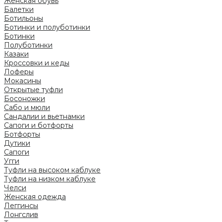
Женская обувь
Балетки
Ботильоны
Ботинки и полуботинки
Ботинки
Полуботинки
Казаки
Кроссовки и кеды
Лоферы
Мокасины
Открытые туфли
Босоножки
Сабо и мюли
Сандалии и вьетнамки
Сапоги и ботфорты
Ботфорты
Дутики
Сапоги
Угги
Туфли на высоком каблуке
Туфли на низком каблуке
Челси
Женская одежда
Леггинсы
Лонгслив