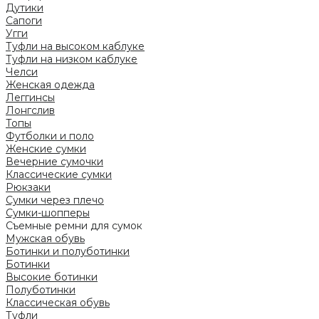
Дутики
Сапоги
Угги
Туфли на высоком каблуке
Туфли на низком каблуке
Челси
Женская одежда
Леггинсы
Лонгслив
Топы
Футболки и поло
Женские сумки
Вечерние сумочки
Классические сумки
Рюкзаки
Сумки через плечо
Сумки-шопперы
Съемные ремни для сумок
Мужская обувь
Ботинки и полуботинки
Ботинки
Высокие ботинки
Полуботинки
Классическая обувь
Туфли