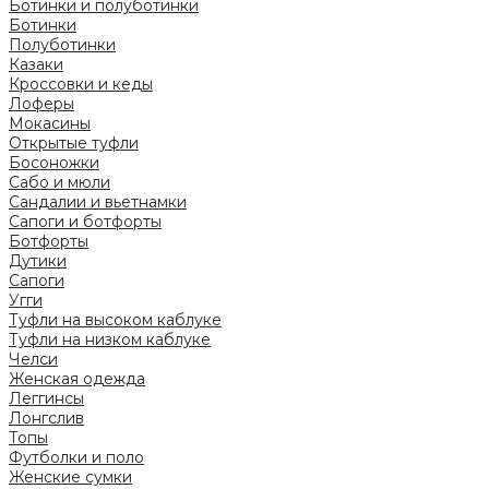
Ботинки и полуботинки
Ботинки
Полуботинки
Казаки
Кроссовки и кеды
Лоферы
Мокасины
Открытые туфли
Босоножки
Сабо и мюли
Сандалии и вьетнамки
Сапоги и ботфорты
Ботфорты
Дутики
Сапоги
Угги
Туфли на высоком каблуке
Туфли на низком каблуке
Челси
Женская одежда
Леггинсы
Лонгслив
Топы
Футболки и поло
Женские сумки