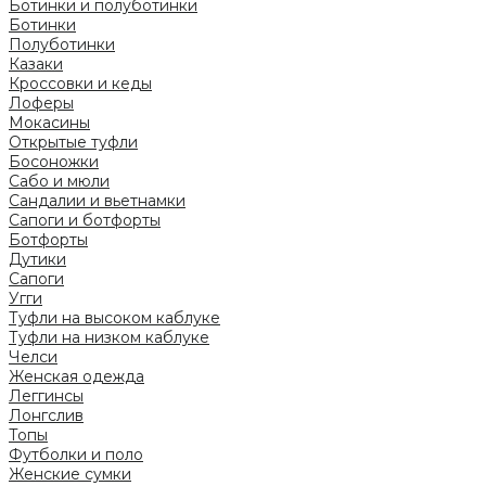
Ботинки и полуботинки
Ботинки
Полуботинки
Казаки
Кроссовки и кеды
Лоферы
Мокасины
Открытые туфли
Босоножки
Сабо и мюли
Сандалии и вьетнамки
Сапоги и ботфорты
Ботфорты
Дутики
Сапоги
Угги
Туфли на высоком каблуке
Туфли на низком каблуке
Челси
Женская одежда
Леггинсы
Лонгслив
Топы
Футболки и поло
Женские сумки