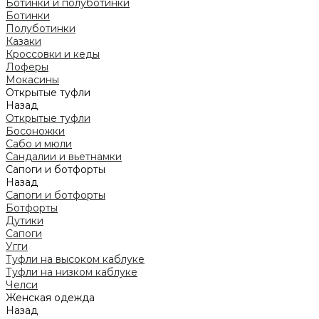
Ботинки и полуботинки
Ботинки
Полуботинки
Казаки
Кроссовки и кеды
Лоферы
Мокасины
Открытые туфли
Назад
Открытые туфли
Босоножки
Сабо и мюли
Сандалии и вьетнамки
Сапоги и ботфорты
Назад
Сапоги и ботфорты
Ботфорты
Дутики
Сапоги
Угги
Туфли на высоком каблуке
Туфли на низком каблуке
Челси
Женская одежда
Назад