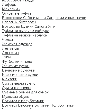
Кроссовки и кеды
Лоферы
Мокасины
Открытые туфли
Босоножки
Сабо и мюли
Сандалии и вьетнамки
Сапоги и ботфорты
Ботфорты
Дутики
Сапоги
Угги
Туфли на высоком каблуке
Туфли на низком каблуке
Челси
Женская одежда
Леггинсы
Лонгслив
Топы
Футболки и поло
Женские сумки
Вечерние сумочки
Классические сумки
Рюкзаки
Сумки через плечо
Сумки-шопперы
Съемные ремни для сумок
Мужская обувь
Ботинки и полуботинки
Ботинки
Высокие ботинки
Полуботинки