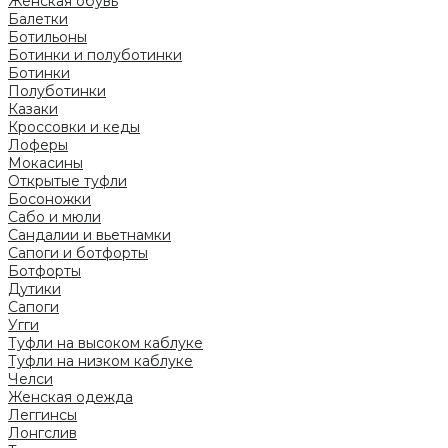
Женская обувь
Балетки
Ботильоны
Ботинки и полуботинки
Ботинки
Полуботинки
Казаки
Кроссовки и кеды
Лоферы
Мокасины
Открытые туфли
Босоножки
Сабо и мюли
Сандалии и вьетнамки
Сапоги и ботфорты
Ботфорты
Дутики
Сапоги
Угги
Туфли на высоком каблуке
Туфли на низком каблуке
Челси
Женская одежда
Леггинсы
Лонгслив