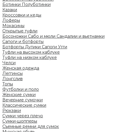
Ботинки
Полуботинки
Казаки
Кроссовки и кеды
Лоферы
Мокасины
Открытые туфли
Босоножки
Сабо и мюли
Сандалии и вьетнамки
Сапоги и ботфорты
Ботфорты
Дутики
Сапоги
Угги
Туфли на высоком каблуке
Туфли на низком каблуке
Челси
Женская одежда
Леггинсы
Лонгслив
Топы
Футболки и поло
Женские сумки
Вечерние сумочки
Классические сумки
Рюкзаки
Сумки через плечо
Сумки-шопперы
Съемные ремни для сумок
Мужская обувь