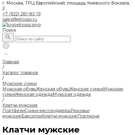
г. Москва, ТРЦ Европейский, площадь Киевского Вокзала,
2
+7 (922) 281-83-19
sales@elrosso.ru
Поиск
Главная
/
Каталог товаров
/
Мужские сумки
Мужская обувь
Женская обувь
Женские сумки
Мужские
сумки
Женская одежда
Мужская одежда
/
Клатчи мужские
Портфели
Сумки-мессенджеры
Рюкзаки
мужские
Барсетки
Клатчи мужские
Портмоне
Клатчи мужские