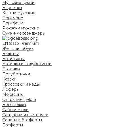
Мужские сумки
Барсетки
Клатчи мужские
Портмоне
Портфели
Рюкзаки мужские
Сумки-мессенджеры
El’Rosso Premium
Женская обувь
Балетки
Ботильоны
Ботинки и полуботинки
Ботинки
Полуботинки
Казаки
Кроссовки и кеды
Лоферы
Мокасины
Открытые туфли
Босоножки
Сабо и мюли
Сандалии и вьетнамки
Сапоги и ботфорты
Ботфорты