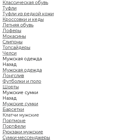
Классическая обувь
Туфли
Туфли из редкой кожи
Кроссовки и кеды
Летняя обувь
Лоферы
Мокасины
Слипоны
Топсайдеры
Челси
Мужская одежда
Назад
Мужская одежда
Лонгслив
Футболки и поло
Шорты
Мужские сумки
Назад
Мужские сумки
Барсетки
Клатчи мужские
Портмоне
Портфели
Рюкзаки мужские
Сумки-мессенджеры