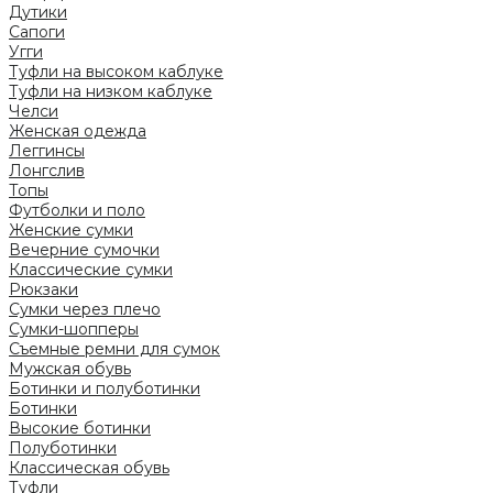
Дутики
Сапоги
Угги
Туфли на высоком каблуке
Туфли на низком каблуке
Челси
Женская одежда
Леггинсы
Лонгслив
Топы
Футболки и поло
Женские сумки
Вечерние сумочки
Классические сумки
Рюкзаки
Сумки через плечо
Сумки-шопперы
Съемные ремни для сумок
Мужская обувь
Ботинки и полуботинки
Ботинки
Высокие ботинки
Полуботинки
Классическая обувь
Туфли