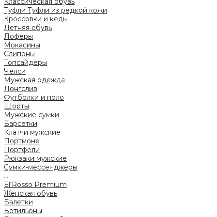
Классическая обувь
Туфли
Туфли из редкой кожи
Кроссовки и кеды
Летняя обувь
Лоферы
Мокасины
Слипоны
Топсайдеры
Челси
Мужская одежда
Лонгслив
Футболки и поло
Шорты
Мужские сумки
Барсетки
Клатчи мужские
Портмоне
Портфели
Рюкзаки мужские
Сумки-мессенджеры
...
El’Rosso Premium
Женская обувь
Балетки
Ботильоны