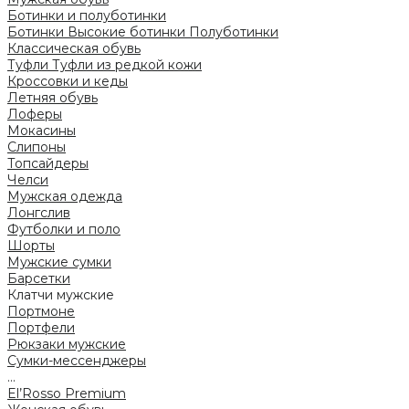
Ботинки и полуботинки
Ботинки
Высокие ботинки
Полуботинки
Классическая обувь
Туфли
Туфли из редкой кожи
Кроссовки и кеды
Летняя обувь
Лоферы
Мокасины
Слипоны
Топсайдеры
Челси
Мужская одежда
Лонгслив
Футболки и поло
Шорты
Мужские сумки
Барсетки
Клатчи мужские
Портмоне
Портфели
Рюкзаки мужские
Сумки-мессенджеры
...
El’Rosso Premium