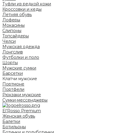
Туфли из редкой кожи
Кроссовки и кеды
Летняя обувь
Лоферы
Мокасины
Слипоны
Топсайдеры
Челси
Мужская одежда
Лонгслив
Футболки и поло
Шорты
Мужские сумки
Барсетки
Клатчи мужские
Портмоне
Портфели
Рюкзаки мужские
Сумки-мессенджеры
El’Rosso Premium
Женская обувь
Балетки
Ботильоны
Ботинки и полуботинки