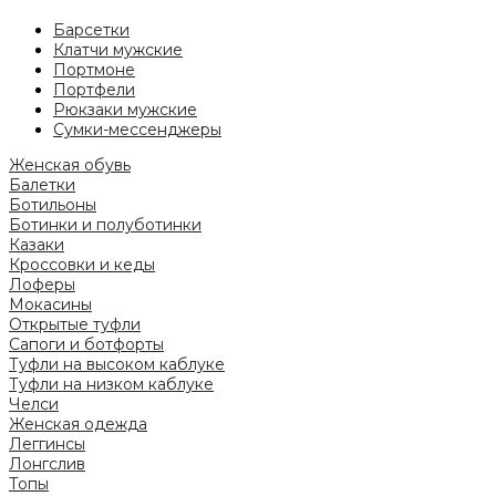
Барсетки
Клатчи мужские
Портмоне
Портфели
Рюкзаки мужские
Сумки-мессенджеры
Женская обувь
Балетки
Ботильоны
Ботинки и полуботинки
Казаки
Кроссовки и кеды
Лоферы
Мокасины
Открытые туфли
Сапоги и ботфорты
Туфли на высоком каблуке
Туфли на низком каблуке
Челси
Женская одежда
Леггинсы
Лонгслив
Топы