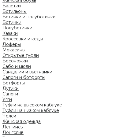
Женская обувь
Балетки
Ботильоны
Ботинки и полуботинки
Ботинки
Полуботинки
Казаки
Кроссовки и кеды
Лоферы
Мокасины
Открытые туфли
Босоножки
Сабо и мюли
Сандалии и вьетнамки
Сапоги и ботфорты
Ботфорты
Дутики
Сапоги
Угги
Туфли на высоком каблуке
Туфли на низком каблуке
Челси
Женская одежда
Леггинсы
Лонгслив