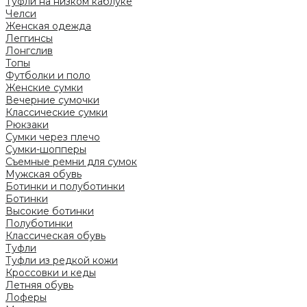
Туфли на низком каблуке
Челси
Женская одежда
Леггинсы
Лонгслив
Топы
Футболки и поло
Женские сумки
Вечерние сумочки
Классические сумки
Рюкзаки
Сумки через плечо
Сумки-шопперы
Съемные ремни для сумок
Мужская обувь
Ботинки и полуботинки
Ботинки
Высокие ботинки
Полуботинки
Классическая обувь
Туфли
Туфли из редкой кожи
Кроссовки и кеды
Летняя обувь
Лоферы