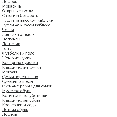
Лоферы
Мокасины
Открытые туфли
Сапоги и ботфорты
Туфли на высоком каблуке
Туфли на низком каблуке
Челси
Женская одежда
Леггинсы
Лонгслив
Топы
Футболки и поло
Женские сумки
Вечерние сумочки
Классические сумки
Рюкзаки
Сумки через плечо
Сумки-шопперы
Съемные ремни для сумок
Мужская обувь
Ботинки и полуботинки
Классическая обувь
Кроссовки и кеды
Летняя обувь
Лоферы