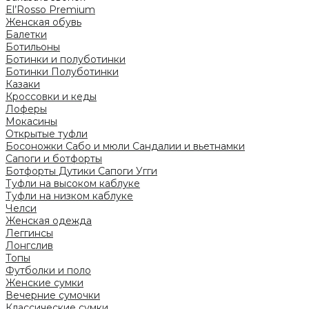
El’Rosso Premium
Женская обувь
Балетки
Ботильоны
Ботинки и полуботинки
Ботинки
Полуботинки
Казаки
Кроссовки и кеды
Лоферы
Мокасины
Открытые туфли
Босоножки
Сабо и мюли
Сандалии и вьетнамки
Сапоги и ботфорты
Ботфорты
Дутики
Сапоги
Угги
Туфли на высоком каблуке
Туфли на низком каблуке
Челси
Женская одежда
Леггинсы
Лонгслив
Топы
Футболки и поло
Женские сумки
Вечерние сумочки
Классические сумки