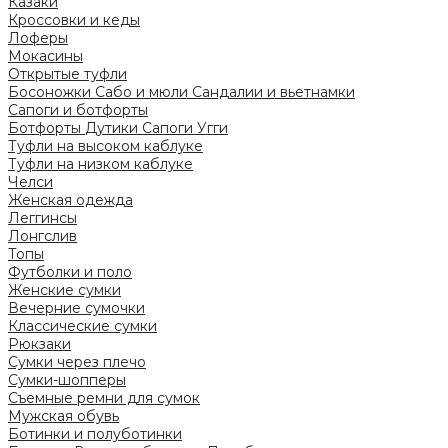
Казаки
Кроссовки и кеды
Лоферы
Мокасины
Открытые туфли
Босоножки
Сабо и мюли
Сандалии и вьетнамки
Сапоги и ботфорты
Ботфорты
Дутики
Сапоги
Угги
Туфли на высоком каблуке
Туфли на низком каблуке
Челси
Женская одежда
Леггинсы
Лонгслив
Топы
Футболки и поло
Женские сумки
Вечерние сумочки
Классические сумки
Рюкзаки
Сумки через плечо
Сумки-шопперы
Съемные ремни для сумок
Мужская обувь
Ботинки и полуботинки