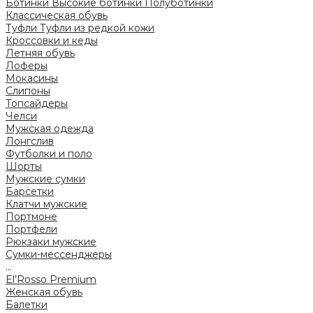
Ботинки
Высокие ботинки
Полуботинки
Классическая обувь
Туфли
Туфли из редкой кожи
Кроссовки и кеды
Летняя обувь
Лоферы
Мокасины
Слипоны
Топсайдеры
Челси
Мужская одежда
Лонгслив
Футболки и поло
Шорты
Мужские сумки
Барсетки
Клатчи мужские
Портмоне
Портфели
Рюкзаки мужские
Сумки-мессенджеры
...
El’Rosso Premium
Женская обувь
Балетки