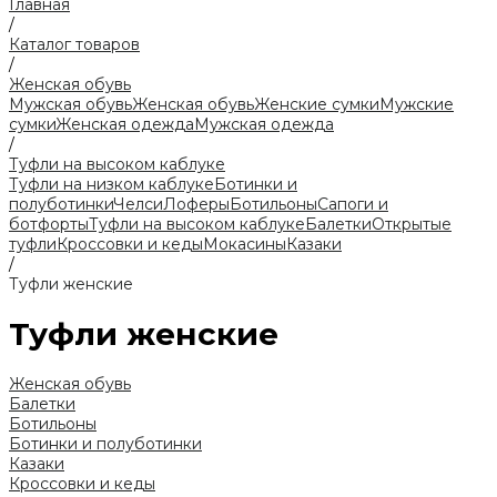
Главная
/
Каталог товаров
/
Женская обувь
Мужская обувь
Женская обувь
Женские сумки
Мужские
сумки
Женская одежда
Мужская одежда
/
Туфли на высоком каблуке
Туфли на низком каблуке
Ботинки и
полуботинки
Челси
Лоферы
Ботильоны
Сапоги и
ботфорты
Туфли на высоком каблуке
Балетки
Открытые
туфли
Кроссовки и кеды
Мокасины
Казаки
/
Туфли женские
Туфли женские
Женская обувь
Балетки
Ботильоны
Ботинки и полуботинки
Казаки
Кроссовки и кеды