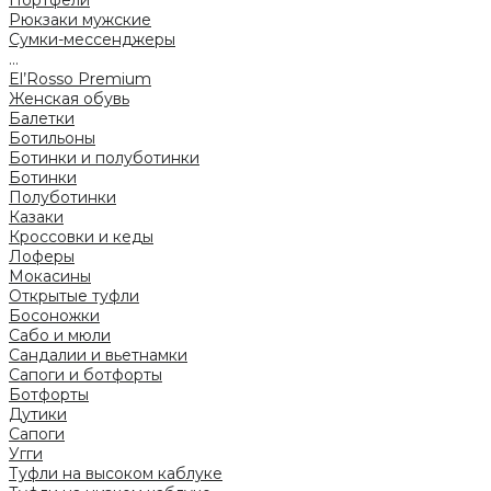
Портфели
Рюкзаки мужские
Сумки-мессенджеры
...
El’Rosso Premium
Женская обувь
Балетки
Ботильоны
Ботинки и полуботинки
Ботинки
Полуботинки
Казаки
Кроссовки и кеды
Лоферы
Мокасины
Открытые туфли
Босоножки
Сабо и мюли
Сандалии и вьетнамки
Сапоги и ботфорты
Ботфорты
Дутики
Сапоги
Угги
Туфли на высоком каблуке