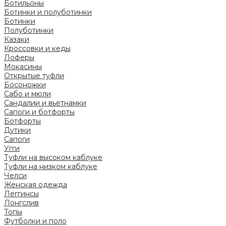
Ботильоны
Ботинки и полуботинки
Ботинки
Полуботинки
Казаки
Кроссовки и кеды
Лоферы
Мокасины
Открытые туфли
Босоножки
Сабо и мюли
Сандалии и вьетнамки
Сапоги и ботфорты
Ботфорты
Дутики
Сапоги
Угги
Туфли на высоком каблуке
Туфли на низком каблуке
Челси
Женская одежда
Леггинсы
Лонгслив
Топы
Футболки и поло