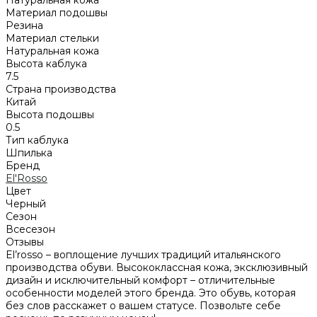
Материал подошвы
Резина
Материал стельки
Натуральная кожа
Высота каблука
7.5
Страна производства
Китай
Высота подошвы
0.5
Тип каблука
Шпилька
Бренд
El'Rosso
Цвет
Черный
Сезон
Всесезон
Отзывы
El’rosso – воплощение лучших традиций итальянского
производства обуви. Высококлассная кожа, эксклюзивный
дизайн и исключительный комфорт – отличительные
особенности моделей этого бренда. Это обувь, которая
без слов расскажет о вашем статусе. Позвольте себе