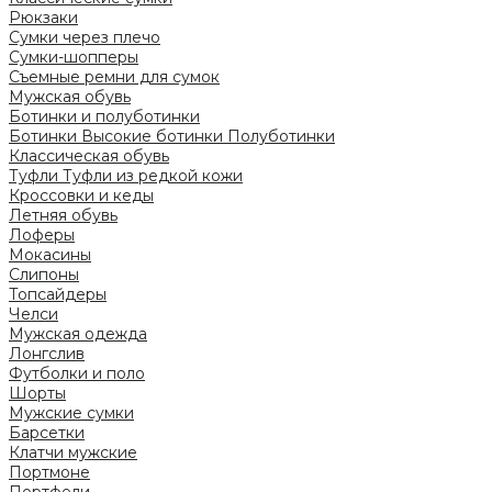
Рюкзаки
Сумки через плечо
Сумки-шопперы
Съемные ремни для сумок
Мужская обувь
Ботинки и полуботинки
Ботинки
Высокие ботинки
Полуботинки
Классическая обувь
Туфли
Туфли из редкой кожи
Кроссовки и кеды
Летняя обувь
Лоферы
Мокасины
Слипоны
Топсайдеры
Челси
Мужская одежда
Лонгслив
Футболки и поло
Шорты
Мужские сумки
Барсетки
Клатчи мужские
Портмоне