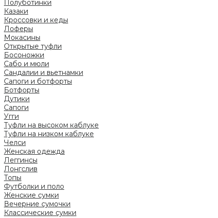
Полуботинки
Казаки
Кроссовки и кеды
Лоферы
Мокасины
Открытые туфли
Босоножки
Сабо и мюли
Сандалии и вьетнамки
Сапоги и ботфорты
Ботфорты
Дутики
Сапоги
Угги
Туфли на высоком каблуке
Туфли на низком каблуке
Челси
Женская одежда
Леггинсы
Лонгслив
Топы
Футболки и поло
Женские сумки
Вечерние сумочки
Классические сумки