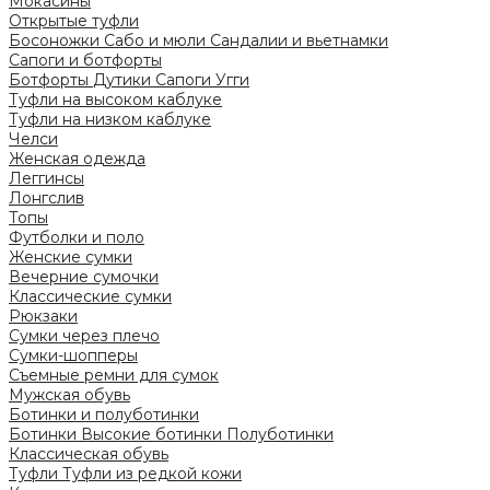
Мокасины
Открытые туфли
Босоножки
Сабо и мюли
Сандалии и вьетнамки
Сапоги и ботфорты
Ботфорты
Дутики
Сапоги
Угги
Туфли на высоком каблуке
Туфли на низком каблуке
Челси
Женская одежда
Леггинсы
Лонгслив
Топы
Футболки и поло
Женские сумки
Вечерние сумочки
Классические сумки
Рюкзаки
Сумки через плечо
Сумки-шопперы
Съемные ремни для сумок
Мужская обувь
Ботинки и полуботинки
Ботинки
Высокие ботинки
Полуботинки
Классическая обувь
Туфли
Туфли из редкой кожи