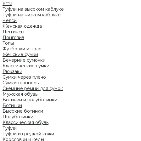
Угги
Туфли на высоком каблуке
Туфли на низком каблуке
Челси
Женская одежда
Леггинсы
Лонгслив
Топы
Футболки и поло
Женские сумки
Вечерние сумочки
Классические сумки
Рюкзаки
Сумки через плечо
Сумки-шопперы
Съемные ремни для сумок
Мужская обувь
Ботинки и полуботинки
Ботинки
Высокие ботинки
Полуботинки
Классическая обувь
Туфли
Туфли из редкой кожи
Кроссовки и кеды