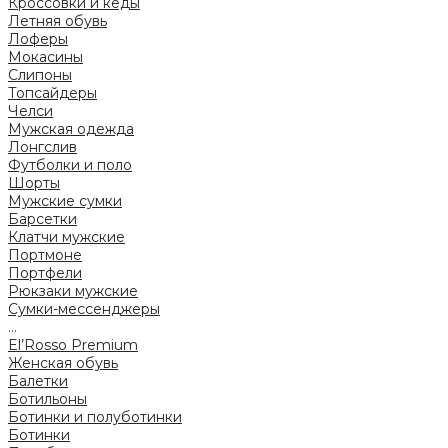
Кроссовки и кеды
Летняя обувь
Лоферы
Мокасины
Слипоны
Топсайдеры
Челси
Мужская одежда
Лонгслив
Футболки и поло
Шорты
Мужские сумки
Барсетки
Клатчи мужские
Портмоне
Портфели
Рюкзаки мужские
Сумки-мессенджеры
...
El’Rosso Premium
Женская обувь
Балетки
Ботильоны
Ботинки и полуботинки
Ботинки