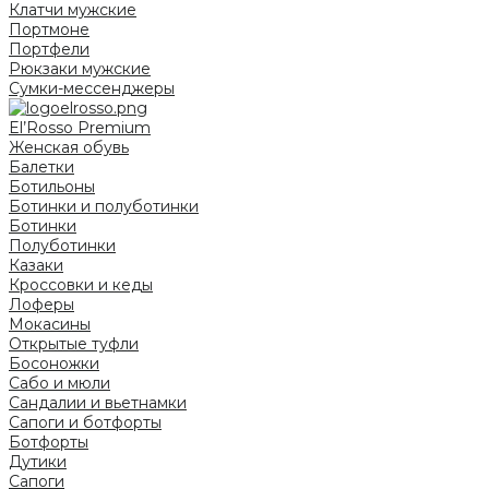
Клатчи мужские
Портмоне
Портфели
Рюкзаки мужские
Сумки-мессенджеры
El’Rosso Premium
Женская обувь
Балетки
Ботильоны
Ботинки и полуботинки
Ботинки
Полуботинки
Казаки
Кроссовки и кеды
Лоферы
Мокасины
Открытые туфли
Босоножки
Сабо и мюли
Сандалии и вьетнамки
Сапоги и ботфорты
Ботфорты
Дутики
Сапоги