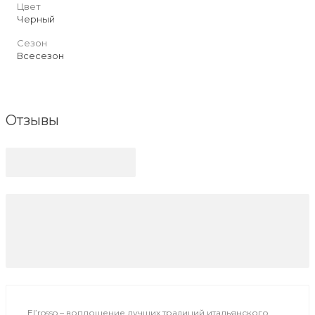
Цвет
Черный
Сезон
Всесезон
Отзывы
El’rosso – воплощение лучших традиций итальянского