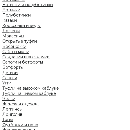
Ботинки и полуботинки
Ботинки
Полуботинки
Казаки
Кроссовки и кеды
Лоферы
Мокасины
Открытые туфли
Босоножки
Сабо и мюли
Сандалии и вьетнамки
Сапоги и ботфорты
Ботфорты
Дутики
Сапоги
Угги
Туфли на высоком каблуке
Туфли на низком каблуке
Челси
Женская одежда
Леггинсы
Лонгслив
Топы
Футболки и поло