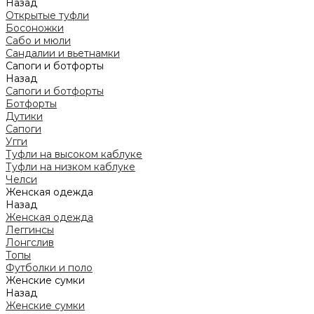
Назад
Открытые туфли
Босоножки
Сабо и мюли
Сандалии и вьетнамки
Сапоги и ботфорты
Назад
Сапоги и ботфорты
Ботфорты
Дутики
Сапоги
Угги
Туфли на высоком каблуке
Туфли на низком каблуке
Челси
Женская одежда
Назад
Женская одежда
Леггинсы
Лонгслив
Топы
Футболки и поло
Женские сумки
Назад
Женские сумки