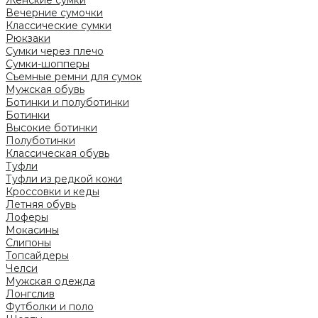
Женские сумки
Вечерние сумочки
Классические сумки
Рюкзаки
Сумки через плечо
Сумки-шопперы
Съемные ремни для сумок
Мужская обувь
Ботинки и полуботинки
Ботинки
Высокие ботинки
Полуботинки
Классическая обувь
Туфли
Туфли из редкой кожи
Кроссовки и кеды
Летняя обувь
Лоферы
Мокасины
Слипоны
Топсайдеры
Челси
Мужская одежда
Лонгслив
Футболки и поло