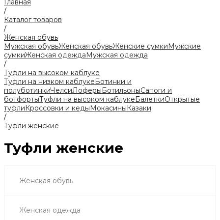
Главная
/
Каталог товаров
/
Женская обувь
Мужская обувь
Женская обувь
Женские сумки
Мужские
сумки
Женская одежда
Мужская одежда
/
Туфли на высоком каблуке
Туфли на низком каблуке
Ботинки и
полуботинки
Челси
Лоферы
Ботильоны
Сапоги и
ботфорты
Туфли на высоком каблуке
Балетки
Открытые
туфли
Кроссовки и кеды
Мокасины
Казаки
/
Туфли женские
Туфли женские
Женская обувь
Женская одежда