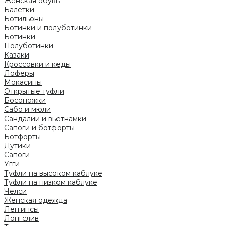
Женская обувь
Балетки
Ботильоны
Ботинки и полуботинки
Ботинки
Полуботинки
Казаки
Кроссовки и кеды
Лоферы
Мокасины
Открытые туфли
Босоножки
Сабо и мюли
Сандалии и вьетнамки
Сапоги и ботфорты
Ботфорты
Дутики
Сапоги
Угги
Туфли на высоком каблуке
Туфли на низком каблуке
Челси
Женская одежда
Леггинсы
Лонгслив