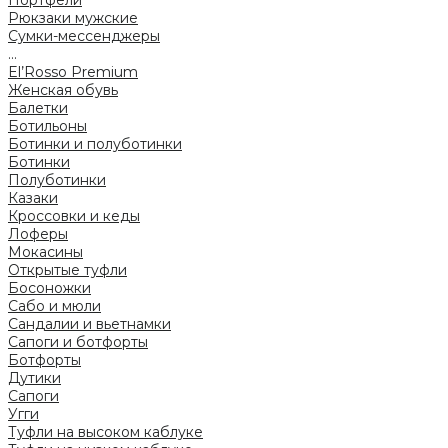
Портфели
Рюкзаки мужские
Сумки-мессенджеры
...
El’Rosso Premium
Женская обувь
Балетки
Ботильоны
Ботинки и полуботинки
Ботинки
Полуботинки
Казаки
Кроссовки и кеды
Лоферы
Мокасины
Открытые туфли
Босоножки
Сабо и мюли
Сандалии и вьетнамки
Сапоги и ботфорты
Ботфорты
Дутики
Сапоги
Угги
Туфли на высоком каблуке