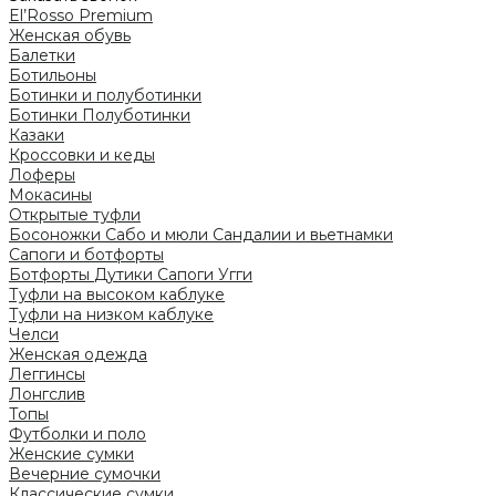
El’Rosso Premium
Женская обувь
Балетки
Ботильоны
Ботинки и полуботинки
Ботинки
Полуботинки
Казаки
Кроссовки и кеды
Лоферы
Мокасины
Открытые туфли
Босоножки
Сабо и мюли
Сандалии и вьетнамки
Сапоги и ботфорты
Ботфорты
Дутики
Сапоги
Угги
Туфли на высоком каблуке
Туфли на низком каблуке
Челси
Женская одежда
Леггинсы
Лонгслив
Топы
Футболки и поло
Женские сумки
Вечерние сумочки
Классические сумки