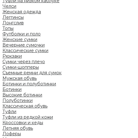
Туфли на низком каблуке
Челси
Женская одежда
Леггинсы
Лонгслив
Топы
Футболки и поло
Женские сумки
Вечерние сумочки
Классические сумки
Рюкзаки
Сумки через плечо
Сумки-шопперы
Съемные ремни для сумок
Мужская обувь
Ботинки и полуботинки
Ботинки
Высокие ботинки
Полуботинки
Классическая обувь
Туфли
Туфли из редкой кожи
Кроссовки и кеды
Летняя обувь
Лоферы