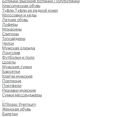
Ботинки
Высокие ботинки
Полуботинки
Классическая обувь
Туфли
Туфли из редкой кожи
Кроссовки и кеды
Летняя обувь
Лоферы
Мокасины
Слипоны
Топсайдеры
Челси
Мужская одежда
Лонгслив
Футболки и поло
Шорты
Мужские сумки
Барсетки
Клатчи мужские
Портмоне
Портфели
Рюкзаки мужские
Сумки-мессенджеры
...
El’Rosso Premium
Женская обувь
Балетки