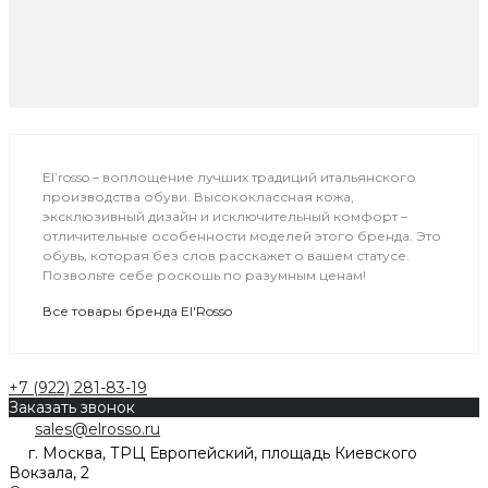
El’rosso – воплощение лучших традиций итальянского
производства обуви. Высококлассная кожа,
эксклюзивный дизайн и исключительный комфорт –
отличительные особенности моделей этого бренда. Это
обувь, которая без слов расскажет о вашем статусе.
Позвольте себе роскошь по разумным ценам!
Все товары бренда El'Rosso
+7 (922) 281-83-19
Заказать звонок
sales@elrosso.ru
г. Москва, ТРЦ Европейский, площадь Киевского
Вокзала, 2