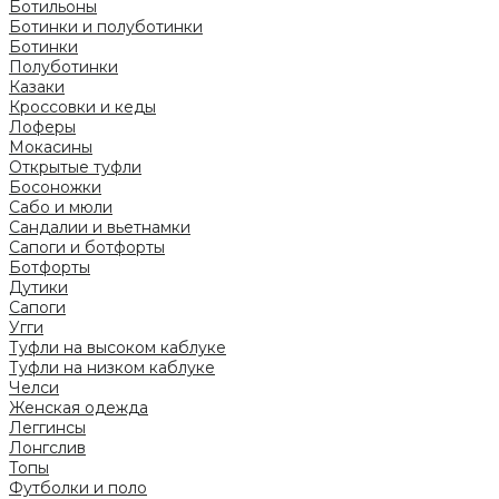
Ботильоны
Ботинки и полуботинки
Ботинки
Полуботинки
Казаки
Кроссовки и кеды
Лоферы
Мокасины
Открытые туфли
Босоножки
Сабо и мюли
Сандалии и вьетнамки
Сапоги и ботфорты
Ботфорты
Дутики
Сапоги
Угги
Туфли на высоком каблуке
Туфли на низком каблуке
Челси
Женская одежда
Леггинсы
Лонгслив
Топы
Футболки и поло