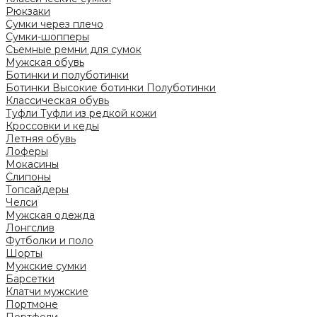
Рюкзаки
Сумки через плечо
Сумки-шопперы
Съемные ремни для сумок
Мужская обувь
Ботинки и полуботинки
Ботинки
Высокие ботинки
Полуботинки
Классическая обувь
Туфли
Туфли из редкой кожи
Кроссовки и кеды
Летняя обувь
Лоферы
Мокасины
Слипоны
Топсайдеры
Челси
Мужская одежда
Лонгслив
Футболки и поло
Шорты
Мужские сумки
Барсетки
Клатчи мужские
Портмоне