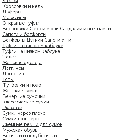
Казаки
Кроссовки и кеды
Лоферы
Мокасины
Открытые туфли
Босоножки
Сабо и мюли
Сандалии и вьетнамки
Сапоги и ботфорты
Ботфорты
Дутики
Сапоги
Угги
Туфли на высоком каблуке
Туфли на низком каблуке
Челси
Женская одежда
Леггинсы
Лонгслив
Топы
Футболки и поло
Женские сумки
Вечерние сумочки
Классические сумки
Рюкзаки
Сумки через плечо
Сумки-шопперы
Съемные ремни для сумок
Мужская обувь
Ботинки и полуботинки