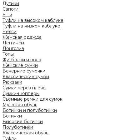
Дутики
Сапоги
Угги
Туфли на высоком каблуке
Туфли на низком каблуке
Челси
Женская одежда
Леггинсы
Лонгслив
Топы
Футболки и поло
Женские сумки
Вечерние сумочки
Классические сумки
Рюкзаки
Сумки через плечо
Сумки-шопперы
Съемные ремни для сумок
Мужская обувь
Ботинки и полуботинки
Ботинки
Высокие ботинки
Полуботинки
Классическая обувь
Туфли