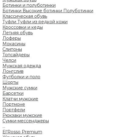
Ботинки и полуботинки
Ботинки
Высокие ботинки
Полуботинки
Классическая обувь
Туфли
Туфли из редкой кожи
Кроссовки и кеды
Летняя обувь
Лоферы
Мокасины
Слипоны
Топсайдеры
Челси
Мужская одежда
Лонгслив
Футболки и поло
Шорты
Мужские сумки
Барсетки
Клатчи мужские
Портмоне
Портфели
Рюкзаки мужские
Сумки-мессенджеры
...
El’Rosso Premium