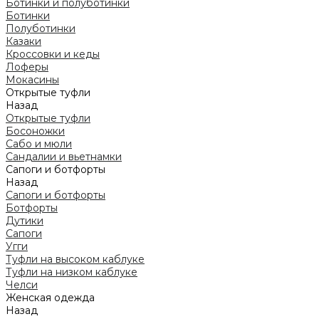
Ботинки и полуботинки
Ботинки
Полуботинки
Казаки
Кроссовки и кеды
Лоферы
Мокасины
Открытые туфли
Назад
Открытые туфли
Босоножки
Сабо и мюли
Сандалии и вьетнамки
Сапоги и ботфорты
Назад
Сапоги и ботфорты
Ботфорты
Дутики
Сапоги
Угги
Туфли на высоком каблуке
Туфли на низком каблуке
Челси
Женская одежда
Назад