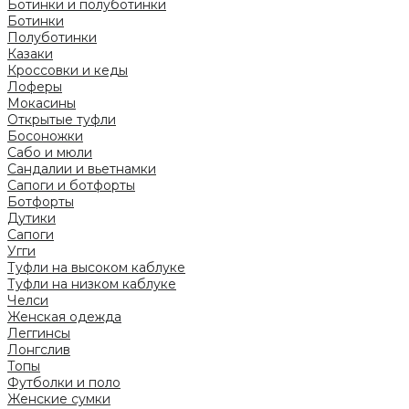
Ботинки и полуботинки
Ботинки
Полуботинки
Казаки
Кроссовки и кеды
Лоферы
Мокасины
Открытые туфли
Босоножки
Сабо и мюли
Сандалии и вьетнамки
Сапоги и ботфорты
Ботфорты
Дутики
Сапоги
Угги
Туфли на высоком каблуке
Туфли на низком каблуке
Челси
Женская одежда
Леггинсы
Лонгслив
Топы
Футболки и поло
Женские сумки