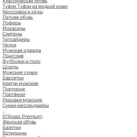
Классическая обувь
Туфли
Туфли из редкой кожи
Кроссовки и кеды
Летняя обувь
Лоферы
Мокасины
Слипоны
Топсайдеры
Челси
Мужская одежда
Лонгслив
Футболки и поло
Шорты
Мужские сумки
Барсетки
Клатчи мужские
Портмоне
Портфели
Рюкзаки мужские
Сумки-мессенджеры
...
El’Rosso Premium
Женская обувь
Балетки
Ботильоны