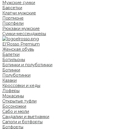
Мужские сумки
Барсетки
Клатчи мужские
Портмоне
Портфели
Рюкзаки мужские
Сумки-мессенджеры
El’Rosso Premium
Женская обувь
Балетки
Ботильоны
Ботинки и полуботинки
Ботинки
Полуботинки
Казаки
Кроссовки и кеды
Лоферы
Мокасины
Открытые туфли
Босоножки
Сабо и мюли
Сандалии и вьетнамки
Сапоги и ботфорты
Ботфорты