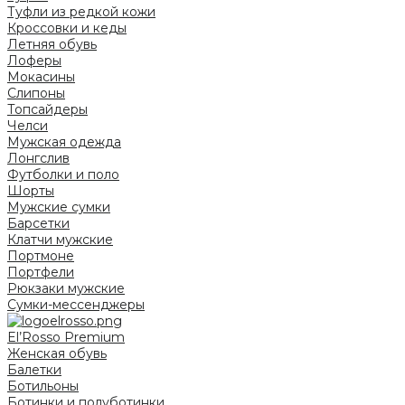
Туфли из редкой кожи
Кроссовки и кеды
Летняя обувь
Лоферы
Мокасины
Слипоны
Топсайдеры
Челси
Мужская одежда
Лонгслив
Футболки и поло
Шорты
Мужские сумки
Барсетки
Клатчи мужские
Портмоне
Портфели
Рюкзаки мужские
Сумки-мессенджеры
El’Rosso Premium
Женская обувь
Балетки
Ботильоны
Ботинки и полуботинки