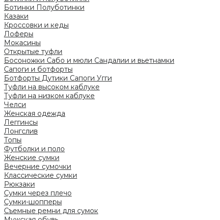
Ботинки
Полуботинки
Казаки
Кроссовки и кеды
Лоферы
Мокасины
Открытые туфли
Босоножки
Сабо и мюли
Сандалии и вьетнамки
Сапоги и ботфорты
Ботфорты
Дутики
Сапоги
Угги
Туфли на высоком каблуке
Туфли на низком каблуке
Челси
Женская одежда
Леггинсы
Лонгслив
Топы
Футболки и поло
Женские сумки
Вечерние сумочки
Классические сумки
Рюкзаки
Сумки через плечо
Сумки-шопперы
Съемные ремни для сумок
Мужская обувь