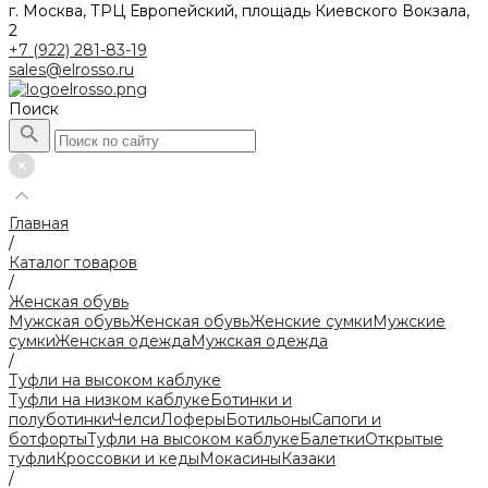
г. Москва, ТРЦ Европейский, площадь Киевского Вокзала,
2
+7 (922) 281-83-19
sales@elrosso.ru
Поиск
Главная
/
Каталог товаров
/
Женская обувь
Мужская обувь
Женская обувь
Женские сумки
Мужские
сумки
Женская одежда
Мужская одежда
/
Туфли на высоком каблуке
Туфли на низком каблуке
Ботинки и
полуботинки
Челси
Лоферы
Ботильоны
Сапоги и
ботфорты
Туфли на высоком каблуке
Балетки
Открытые
туфли
Кроссовки и кеды
Мокасины
Казаки
/