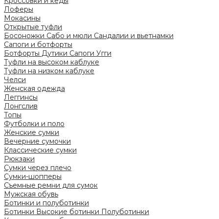
Кроссовки и кеды
Лоферы
Мокасины
Открытые туфли
Босоножки
Сабо и мюли
Сандалии и вьетнамки
Сапоги и ботфорты
Ботфорты
Дутики
Сапоги
Угги
Туфли на высоком каблуке
Туфли на низком каблуке
Челси
Женская одежда
Леггинсы
Лонгслив
Топы
Футболки и поло
Женские сумки
Вечерние сумочки
Классические сумки
Рюкзаки
Сумки через плечо
Сумки-шопперы
Съемные ремни для сумок
Мужская обувь
Ботинки и полуботинки
Ботинки
Высокие ботинки
Полуботинки