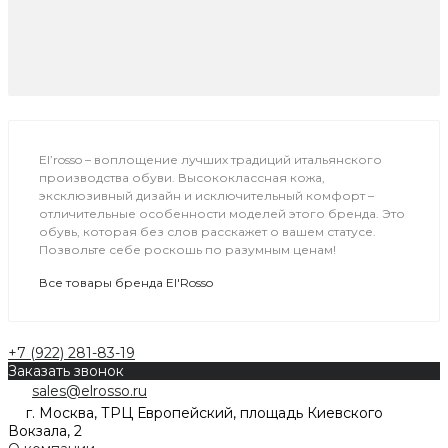
El’rosso – воплощение лучших традиций итальянского
производства обуви. Высококлассная кожа,
эксклюзивный дизайн и исключительный комфорт –
отличительные особенности моделей этого бренда. Это
обувь, которая без слов расскажет о вашем статусе.
Позвольте себе роскошь по разумным ценам!
Все товары бренда El'Rosso
+7 (922) 281-83-19
Заказать звонок
sales@elrosso.ru
г. Москва, ТРЦ Европейский, площадь Киевского
Вокзала, 2