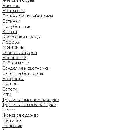
Женская обувь
Балетки
Ботильоны
Ботинки и полуботинки
Ботинки
Полуботинки
Казаки
Кроссовки и кеды
Лоферы
Мокасины
Открытые туфли
Босоножки
Сабо и мюли
Сандалии и вьетнамки
Сапоги и ботфорты
Ботфорты
Дутики
Сапоги
Угги
Туфли на высоком каблуке
Туфли на низком каблуке
Челси
Женская одежда
Леггинсы
Лонгслив