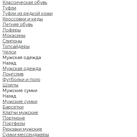
Классическая обувь
Туфли
Туфли из редкой кожи
Кроссовки и кеды
Летняя обувь
Лоферы
Мокасины
Слипоны
Топсайдеры
Челси
Мужская одежда
Назад
Мужская одежда
Лонгслив
Футболки и поло
Шорты
Мужские сумки
Назад
Мужские сумки
Барсетки
Клатчи мужские
Портмоне
Портфели
Рюкзаки мужские
Сумки-мессенджеры