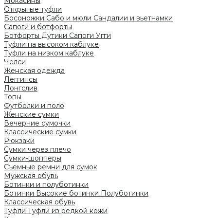
Мокасины
Открытые туфли
Босоножки
Сабо и мюли
Сандалии и вьетнамки
Сапоги и ботфорты
Ботфорты
Дутики
Сапоги
Угги
Туфли на высоком каблуке
Туфли на низком каблуке
Челси
Женская одежда
Леггинсы
Лонгслив
Топы
Футболки и поло
Женские сумки
Вечерние сумочки
Классические сумки
Рюкзаки
Сумки через плечо
Сумки-шопперы
Съемные ремни для сумок
Мужская обувь
Ботинки и полуботинки
Ботинки
Высокие ботинки
Полуботинки
Классическая обувь
Туфли
Туфли из редкой кожи