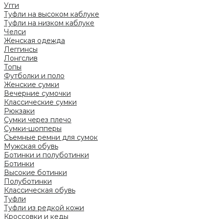
Угги
Туфли на высоком каблуке
Туфли на низком каблуке
Челси
Женская одежда
Леггинсы
Лонгслив
Топы
Футболки и поло
Женские сумки
Вечерние сумочки
Классические сумки
Рюкзаки
Сумки через плечо
Сумки-шопперы
Съемные ремни для сумок
Мужская обувь
Ботинки и полуботинки
Ботинки
Высокие ботинки
Полуботинки
Классическая обувь
Туфли
Туфли из редкой кожи
Кроссовки и кеды