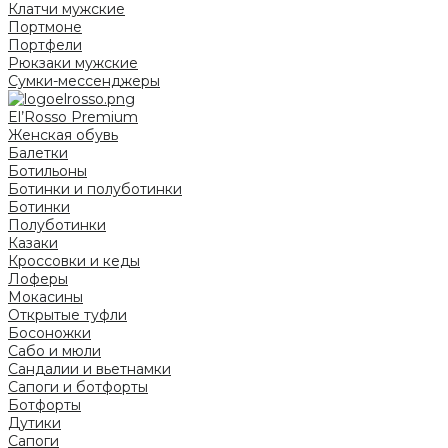
Клатчи мужские
Портмоне
Портфели
Рюкзаки мужские
Сумки-мессенджеры
El’Rosso Premium
Женская обувь
Балетки
Ботильоны
Ботинки и полуботинки
Ботинки
Полуботинки
Казаки
Кроссовки и кеды
Лоферы
Мокасины
Открытые туфли
Босоножки
Сабо и мюли
Сандалии и вьетнамки
Сапоги и ботфорты
Ботфорты
Дутики
Сапоги