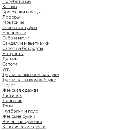
Полуботинки
Казаки
Кроссовки и кеды
Лоферы
Мокасины
Открытые туфли
Босоножки
Сабо и мюли
Сандалии и вьетнамки
Сапоги и ботфорты
Ботфорты
Дутики
Сапоги
Угги
Туфли на высоком каблуке
Туфли на низком каблуке
Челси
Женская одежда
Леггинсы
Лонгслив
Топы
Футболки и поло
Женские сумки
Вечерние сумочки
Классические сумки