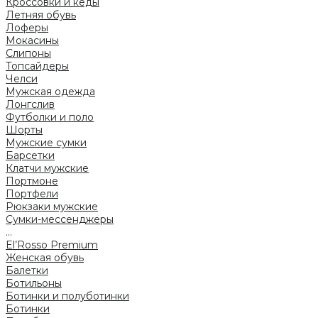
Кроссовки и кеды
Летняя обувь
Лоферы
Мокасины
Слипоны
Топсайдеры
Челси
Мужская одежда
Лонгслив
Футболки и поло
Шорты
Мужские сумки
Барсетки
Клатчи мужские
Портмоне
Портфели
Рюкзаки мужские
Сумки-мессенджеры
...
El’Rosso Premium
Женская обувь
Балетки
Ботильоны
Ботинки и полуботинки
Ботинки