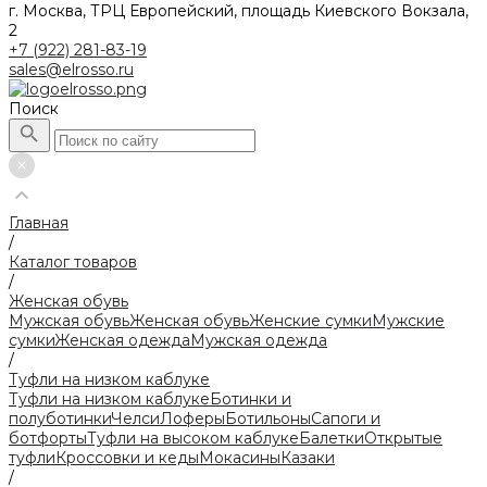
г. Москва, ТРЦ Европейский, площадь Киевского Вокзала,
2
+7 (922) 281-83-19
sales@elrosso.ru
Поиск
Главная
/
Каталог товаров
/
Женская обувь
Мужская обувь
Женская обувь
Женские сумки
Мужские
сумки
Женская одежда
Мужская одежда
/
Туфли на низком каблуке
Туфли на низком каблуке
Ботинки и
полуботинки
Челси
Лоферы
Ботильоны
Сапоги и
ботфорты
Туфли на высоком каблуке
Балетки
Открытые
туфли
Кроссовки и кеды
Мокасины
Казаки
/