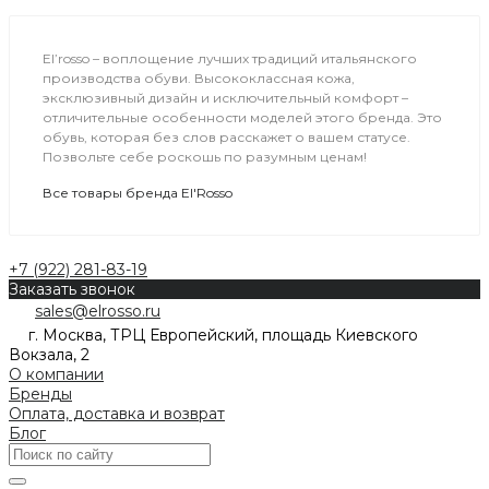
El’rosso – воплощение лучших традиций итальянского
производства обуви. Высококлассная кожа,
эксклюзивный дизайн и исключительный комфорт –
отличительные особенности моделей этого бренда. Это
обувь, которая без слов расскажет о вашем статусе.
Позвольте себе роскошь по разумным ценам!
Все товары бренда El'Rosso
+7 (922) 281-83-19
Заказать звонок
sales@elrosso.ru
г. Москва, ТРЦ Европейский, площадь Киевского
Вокзала, 2
О компании
Бренды
Оплата, доставка и возврат
Блог