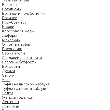
Женская обувь
Балетки
Ботильоны
Ботинки и полуботинки
Ботинки
Полуботинки
Казаки
Кроссовки и кеды
Лоферы
Мокасины
Открытые туфли
Босоножки
Сабо и мюли
Сандалии и вьетнамки
Сапоги и ботфорты
Ботфорты
Дутики
Сапоги
Угги
Туфли на высоком каблуке
Туфли на низком каблуке
Челси
Женская одежда
Леггинсы
Лонгслив