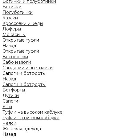
Ботинки и полуботинки
Ботинки
Полуботинки
Казаки
Кроссовки и кеды
Лоферы
Мокасины
Открытые туфли
Назад
Открытые туфли
Босоножки
Сабо и мюли
Сандалии и вьетнамки
Сапоги и ботфорты
Назад
Сапоги и ботфорты
Ботфорты
Дутики
Сапоги
Угги
Туфли на высоком каблуке
Туфли на низком каблуке
Челси
Женская одежда
Назад