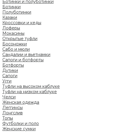
Ботинки и полуботинки
Ботинки
Полуботинки
Казаки
Кроссовки и кеды
Лоферы
Мокасины
Открытые туфли
Босоножки
Сабо и мюли
Сандалии и вьетнамки
Сапоги и ботфорты
Ботфорты
Дутики
Сапоги
Угги
Туфли на высоком каблуке
Туфли на низком каблуке
Челси
Женская одежда
Леггинсы
Лонгслив
Топы
Футболки и поло
Женские сумки