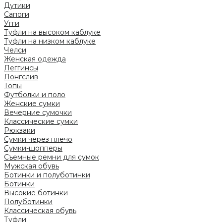
Дутики
Сапоги
Угги
Туфли на высоком каблуке
Туфли на низком каблуке
Челси
Женская одежда
Леггинсы
Лонгслив
Топы
Футболки и поло
Женские сумки
Вечерние сумочки
Классические сумки
Рюкзаки
Сумки через плечо
Сумки-шопперы
Съемные ремни для сумок
Мужская обувь
Ботинки и полуботинки
Ботинки
Высокие ботинки
Полуботинки
Классическая обувь
Туфли