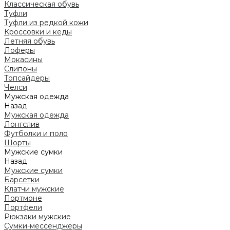
Классическая обувь
Туфли
Туфли из редкой кожи
Кроссовки и кеды
Летняя обувь
Лоферы
Мокасины
Слипоны
Топсайдеры
Челси
Мужская одежда
Назад
Мужская одежда
Лонгслив
Футболки и поло
Шорты
Мужские сумки
Назад
Мужские сумки
Барсетки
Клатчи мужские
Портмоне
Портфели
Рюкзаки мужские
Сумки-мессенджеры