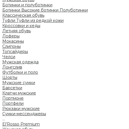
Ботинки и полуботинки
Ботинки
Высокие ботинки
Полуботинки
Классическая обувь
Туфли
Туфли из редкой кожи
Кроссовки и кеды
Летняя обувь
Лоферы
Мокасины
Слипоны
Топсайдеры
Челси
Мужская одежда
Лонгслив
Футболки и поло
Шорты
Мужские сумки
Барсетки
Клатчи мужские
Портмоне
Портфели
Рюкзаки мужские
Сумки-мессенджеры
...
El’Rosso Premium