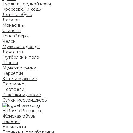
Туфли из редкой кожи
Кроссовки и кеды
Летняя обувь
Лоферы
Мокасины
Слипоны
Топсайдеры
Челси
Мужская одежда
Лонгслив
Футболки и поло
Шорты
Мужские сумки
Барсетки
Клатчи мужские
Портмоне
Портфели
Рюкзаки мужские
Сумки-мессенджеры
El’Rosso Premium
Женская обувь
Балетки
Ботильоны
Ботинки и полуботинки