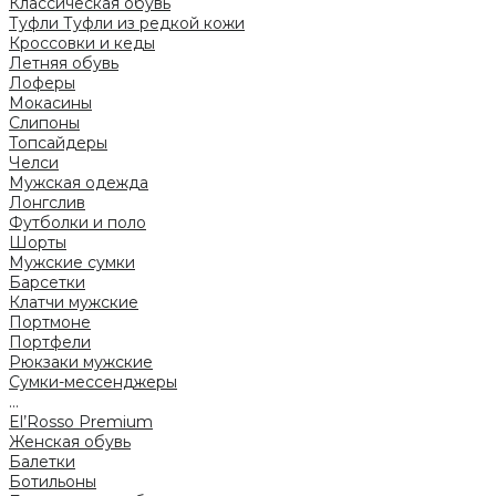
Классическая обувь
Туфли
Туфли из редкой кожи
Кроссовки и кеды
Летняя обувь
Лоферы
Мокасины
Слипоны
Топсайдеры
Челси
Мужская одежда
Лонгслив
Футболки и поло
Шорты
Мужские сумки
Барсетки
Клатчи мужские
Портмоне
Портфели
Рюкзаки мужские
Сумки-мессенджеры
...
El’Rosso Premium
Женская обувь
Балетки
Ботильоны