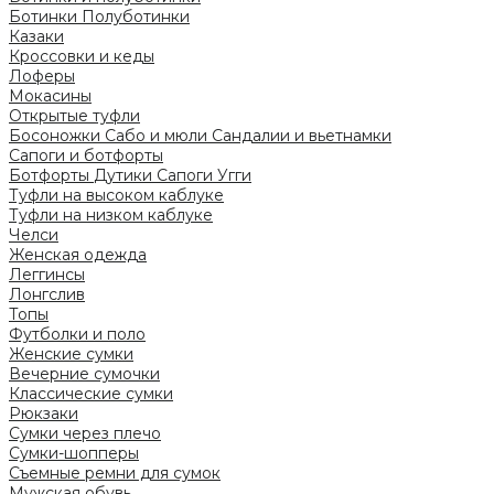
Ботинки
Полуботинки
Казаки
Кроссовки и кеды
Лоферы
Мокасины
Открытые туфли
Босоножки
Сабо и мюли
Сандалии и вьетнамки
Сапоги и ботфорты
Ботфорты
Дутики
Сапоги
Угги
Туфли на высоком каблуке
Туфли на низком каблуке
Челси
Женская одежда
Леггинсы
Лонгслив
Топы
Футболки и поло
Женские сумки
Вечерние сумочки
Классические сумки
Рюкзаки
Сумки через плечо
Сумки-шопперы
Съемные ремни для сумок
Мужская обувь