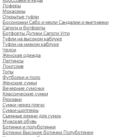
Кроссовки и кеды
Лоферы
Мокасины
Открытые туфли
Босоножки
Сабо и мюли
Сандалии и вьетнамки
Сапоги и ботфорты
Ботфорты
Дутики
Сапоги
Угги
Туфли на высоком каблуке
Туфли на низком каблуке
Челси
Женская одежда
Леггинсы
Лонгслив
Топы
Футболки и поло
Женские сумки
Вечерние сумочки
Классические сумки
Рюкзаки
Сумки через плечо
Сумки-шопперы
Съемные ремни для сумок
Мужская обувь
Ботинки и полуботинки
Ботинки
Высокие ботинки
Полуботинки