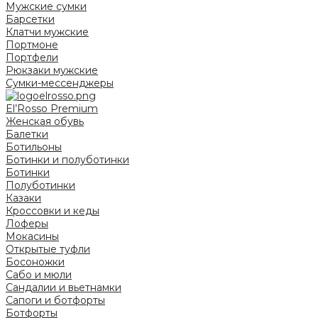
Мужские сумки
Барсетки
Клатчи мужские
Портмоне
Портфели
Рюкзаки мужские
Сумки-мессенджеры
El’Rosso Premium
Женская обувь
Балетки
Ботильоны
Ботинки и полуботинки
Ботинки
Полуботинки
Казаки
Кроссовки и кеды
Лоферы
Мокасины
Открытые туфли
Босоножки
Сабо и мюли
Сандалии и вьетнамки
Сапоги и ботфорты
Ботфорты