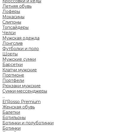
Кроссовки и кеды
Летняя обувь
Лоферы
Мокасины
Слипоны
Топсайдеры
Челси
Мужская одежда
Лонгслив
Футболки и поло
Шорты
Мужские сумки
Барсетки
Клатчи мужские
Портмоне
Портфели
Рюкзаки мужские
Сумки-мессенджеры
...
El’Rosso Premium
Женская обувь
Балетки
Ботильоны
Ботинки и полуботинки
Ботинки