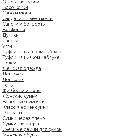
Открытые туфли
Босоножки
Сабо и мюли
Сандалии и вьетнамки
Сапоги и ботфорты
Ботфорты
Дутики
Сапоги
Угги
Туфли на высоком каблуке
Туфли на низком каблуке
Челси
Женская одежда
Леггинсы
Лонгслив
Топы
Футболки и поло
Женские сумки
Вечерние сумочки
Классические сумки
Рюкзаки
Сумки через плечо
Сумки-шопперы
Съемные ремни для сумок
Мужская обувь