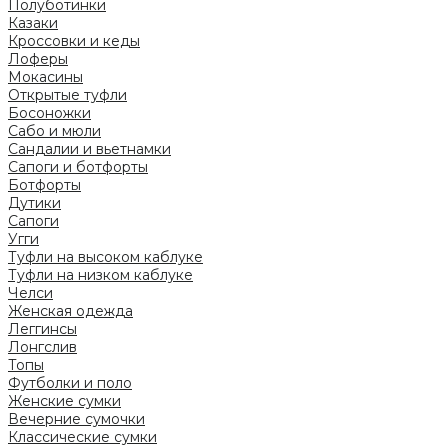
Полуботинки
Казаки
Кроссовки и кеды
Лоферы
Мокасины
Открытые туфли
Босоножки
Сабо и мюли
Сандалии и вьетнамки
Сапоги и ботфорты
Ботфорты
Дутики
Сапоги
Угги
Туфли на высоком каблуке
Туфли на низком каблуке
Челси
Женская одежда
Леггинсы
Лонгслив
Топы
Футболки и поло
Женские сумки
Вечерние сумочки
Классические сумки