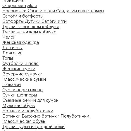
Мокасины
Открытые туфли
Босоножки
Сабо и мюли
Сандалии и вьетнамки
Сапоги и ботфорты
Ботфорты
Дутики
Сапоги
Угги
Туфли на высоком каблуке
Туфли на низком каблуке
Челси
Женская одежда
Леггинсы
Лонгслив
Топы
Футболки и поло
Женские сумки
Вечерние сумочки
Классические сумки
Рюкзаки
Сумки через плечо
Сумки-шопперы
Съемные ремни для сумок
Мужская обувь
Ботинки и полуботинки
Ботинки
Высокие ботинки
Полуботинки
Классическая обувь
Туфли
Туфли из редкой кожи