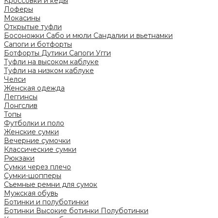
Кроссовки и кеды
Лоферы
Мокасины
Открытые туфли
Босоножки
Сабо и мюли
Сандалии и вьетнамки
Сапоги и ботфорты
Ботфорты
Дутики
Сапоги
Угги
Туфли на высоком каблуке
Туфли на низком каблуке
Челси
Женская одежда
Леггинсы
Лонгслив
Топы
Футболки и поло
Женские сумки
Вечерние сумочки
Классические сумки
Рюкзаки
Сумки через плечо
Сумки-шопперы
Съемные ремни для сумок
Мужская обувь
Ботинки и полуботинки
Ботинки
Высокие ботинки
Полуботинки