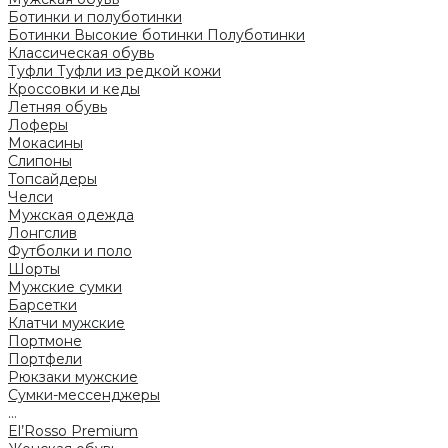
Ботинки и полуботинки
Ботинки
Высокие ботинки
Полуботинки
Классическая обувь
Туфли
Туфли из редкой кожи
Кроссовки и кеды
Летняя обувь
Лоферы
Мокасины
Слипоны
Топсайдеры
Челси
Мужская одежда
Лонгслив
Футболки и поло
Шорты
Мужские сумки
Барсетки
Клатчи мужские
Портмоне
Портфели
Рюкзаки мужские
Сумки-мессенджеры
...
El’Rosso Premium