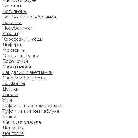
Женская обувь
Балетки
Ботильоны
Ботинки и полуботинки
Ботинки
Полуботинки
Казаки
Кроссовки и кеды
Лоферы
Мокасины
Открытые туфли
Босоножки
Сабо и мюли
Сандалии и вьетнамки
Сапоги и ботфорты
Ботфорты
Дутики
Сапоги
Угги
Туфли на высоком каблуке
Туфли на низком каблуке
Челси
Женская одежда
Леггинсы
Лонгслив