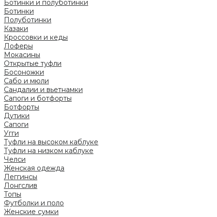
Ботинки и полуботинки
Ботинки
Полуботинки
Казаки
Кроссовки и кеды
Лоферы
Мокасины
Открытые туфли
Босоножки
Сабо и мюли
Сандалии и вьетнамки
Сапоги и ботфорты
Ботфорты
Дутики
Сапоги
Угги
Туфли на высоком каблуке
Туфли на низком каблуке
Челси
Женская одежда
Леггинсы
Лонгслив
Топы
Футболки и поло
Женские сумки