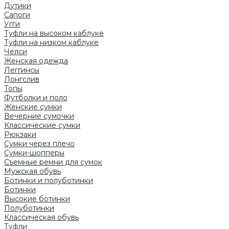
Дутики
Сапоги
Угги
Туфли на высоком каблуке
Туфли на низком каблуке
Челси
Женская одежда
Леггинсы
Лонгслив
Топы
Футболки и поло
Женские сумки
Вечерние сумочки
Классические сумки
Рюкзаки
Сумки через плечо
Сумки-шопперы
Съемные ремни для сумок
Мужская обувь
Ботинки и полуботинки
Ботинки
Высокие ботинки
Полуботинки
Классическая обувь
Туфли