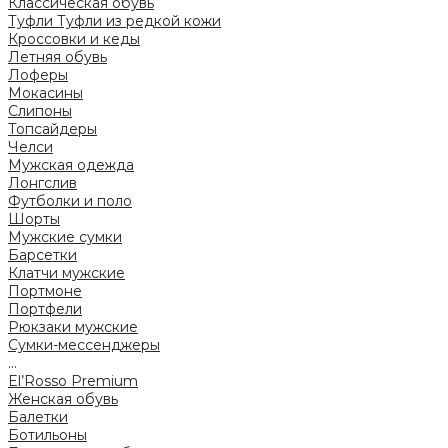
Классическая обувь
Туфли
Туфли из редкой кожи
Кроссовки и кеды
Летняя обувь
Лоферы
Мокасины
Слипоны
Топсайдеры
Челси
Мужская одежда
Лонгслив
Футболки и поло
Шорты
Мужские сумки
Барсетки
Клатчи мужские
Портмоне
Портфели
Рюкзаки мужские
Сумки-мессенджеры
...
El’Rosso Premium
Женская обувь
Балетки
Ботильоны