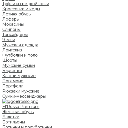
Туфли из редкой кожи
Кроссовки и кеды
Летняя обувь
Лоферы
Мокасины
Слипоны
Топсайдеры
Челси
Мужская одежда
Лонгслив
Футболки и поло
Шорты
Мужские сумки
Барсетки
Клатчи мужские
Портмоне
Портфели
Рюкзаки мужские
Сумки-мессенджеры
El’Rosso Premium
Женская обувь
Балетки
Ботильоны
Ботинки и полуботинки