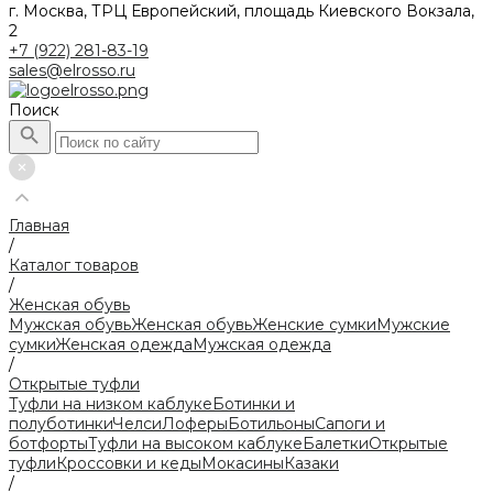
г. Москва, ТРЦ Европейский, площадь Киевского Вокзала,
2
+7 (922) 281-83-19
sales@elrosso.ru
Поиск
Главная
/
Каталог товаров
/
Женская обувь
Мужская обувь
Женская обувь
Женские сумки
Мужские
сумки
Женская одежда
Мужская одежда
/
Открытые туфли
Туфли на низком каблуке
Ботинки и
полуботинки
Челси
Лоферы
Ботильоны
Сапоги и
ботфорты
Туфли на высоком каблуке
Балетки
Открытые
туфли
Кроссовки и кеды
Мокасины
Казаки
/