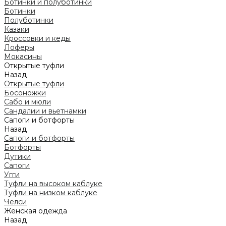
Ботинки и полуботинки
Ботинки
Полуботинки
Казаки
Кроссовки и кеды
Лоферы
Мокасины
Открытые туфли
Назад
Открытые туфли
Босоножки
Сабо и мюли
Сандалии и вьетнамки
Сапоги и ботфорты
Назад
Сапоги и ботфорты
Ботфорты
Дутики
Сапоги
Угги
Туфли на высоком каблуке
Туфли на низком каблуке
Челси
Женская одежда
Назад