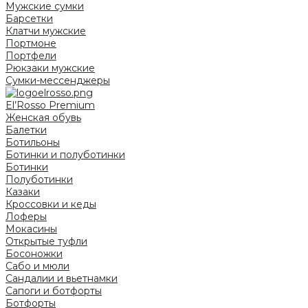
Мужские сумки
Барсетки
Клатчи мужские
Портмоне
Портфели
Рюкзаки мужские
Сумки-мессенджеры
El’Rosso Premium
Женская обувь
Балетки
Ботильоны
Ботинки и полуботинки
Ботинки
Полуботинки
Казаки
Кроссовки и кеды
Лоферы
Мокасины
Открытые туфли
Босоножки
Сабо и мюли
Сандалии и вьетнамки
Сапоги и ботфорты
Ботфорты