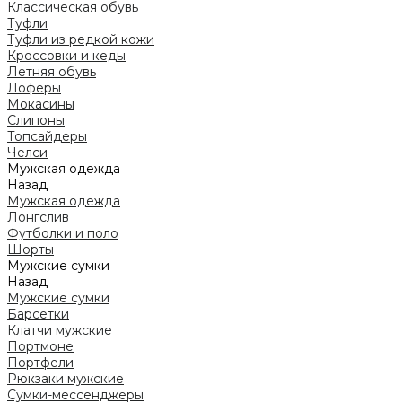
Классическая обувь
Туфли
Туфли из редкой кожи
Кроссовки и кеды
Летняя обувь
Лоферы
Мокасины
Слипоны
Топсайдеры
Челси
Мужская одежда
Назад
Мужская одежда
Лонгслив
Футболки и поло
Шорты
Мужские сумки
Назад
Мужские сумки
Барсетки
Клатчи мужские
Портмоне
Портфели
Рюкзаки мужские
Сумки-мессенджеры