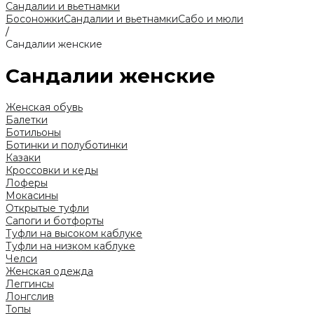
Сандалии и вьетнамки
Босоножки
Сандалии и вьетнамки
Сабо и мюли
/
Сандалии женские
Сандалии женские
Женская обувь
Балетки
Ботильоны
Ботинки и полуботинки
Казаки
Кроссовки и кеды
Лоферы
Мокасины
Открытые туфли
Сапоги и ботфорты
Туфли на высоком каблуке
Туфли на низком каблуке
Челси
Женская одежда
Леггинсы
Лонгслив
Топы