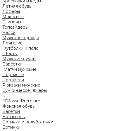
Кроссовки и кеды
Летняя обувь
Лоферы
Мокасины
Слипоны
Топсайдеры
Челси
Мужская одежда
Лонгслив
Футболки и поло
Шорты
Мужские сумки
Барсетки
Клатчи мужские
Портмоне
Портфели
Рюкзаки мужские
Сумки-мессенджеры
...
El’Rosso Premium
Женская обувь
Балетки
Ботильоны
Ботинки и полуботинки
Ботинки