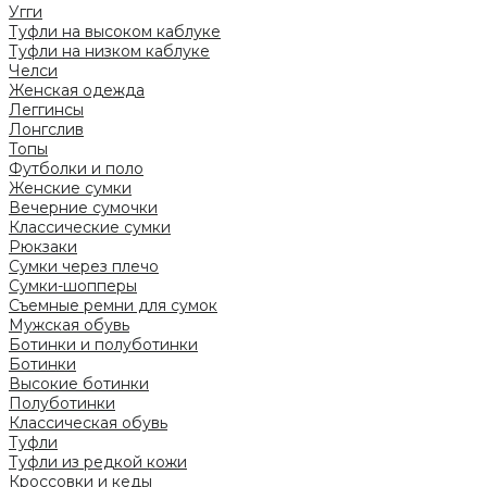
Угги
Туфли на высоком каблуке
Туфли на низком каблуке
Челси
Женская одежда
Леггинсы
Лонгслив
Топы
Футболки и поло
Женские сумки
Вечерние сумочки
Классические сумки
Рюкзаки
Сумки через плечо
Сумки-шопперы
Съемные ремни для сумок
Мужская обувь
Ботинки и полуботинки
Ботинки
Высокие ботинки
Полуботинки
Классическая обувь
Туфли
Туфли из редкой кожи
Кроссовки и кеды