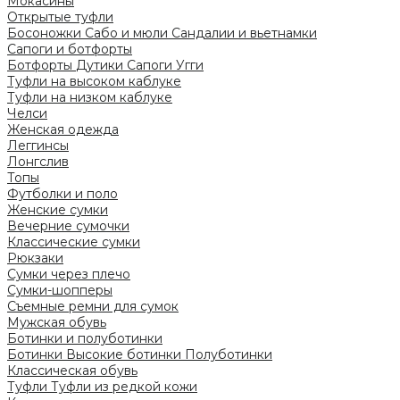
Мокасины
Открытые туфли
Босоножки
Сабо и мюли
Сандалии и вьетнамки
Сапоги и ботфорты
Ботфорты
Дутики
Сапоги
Угги
Туфли на высоком каблуке
Туфли на низком каблуке
Челси
Женская одежда
Леггинсы
Лонгслив
Топы
Футболки и поло
Женские сумки
Вечерние сумочки
Классические сумки
Рюкзаки
Сумки через плечо
Сумки-шопперы
Съемные ремни для сумок
Мужская обувь
Ботинки и полуботинки
Ботинки
Высокие ботинки
Полуботинки
Классическая обувь
Туфли
Туфли из редкой кожи