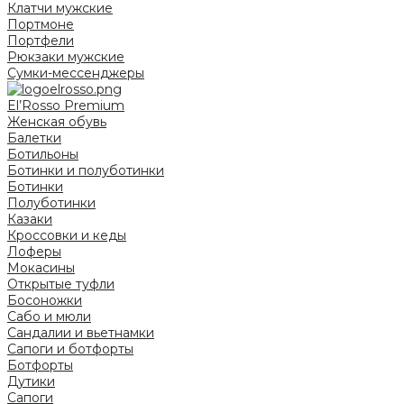
Клатчи мужские
Портмоне
Портфели
Рюкзаки мужские
Сумки-мессенджеры
El’Rosso Premium
Женская обувь
Балетки
Ботильоны
Ботинки и полуботинки
Ботинки
Полуботинки
Казаки
Кроссовки и кеды
Лоферы
Мокасины
Открытые туфли
Босоножки
Сабо и мюли
Сандалии и вьетнамки
Сапоги и ботфорты
Ботфорты
Дутики
Сапоги