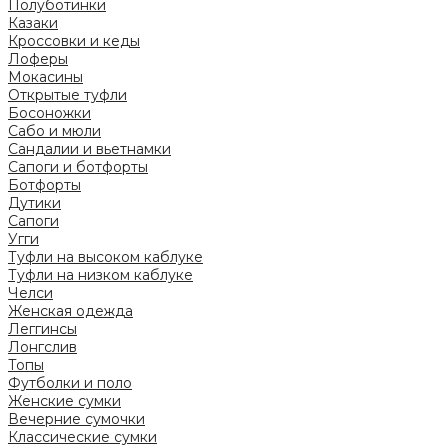
Полуботинки
Казаки
Кроссовки и кеды
Лоферы
Мокасины
Открытые туфли
Босоножки
Сабо и мюли
Сандалии и вьетнамки
Сапоги и ботфорты
Ботфорты
Дутики
Сапоги
Угги
Туфли на высоком каблуке
Туфли на низком каблуке
Челси
Женская одежда
Леггинсы
Лонгслив
Топы
Футболки и поло
Женские сумки
Вечерние сумочки
Классические сумки