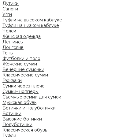
Дутики
Сапоги
Угги
Туфли на высоком каблуке
Туфли на низком каблуке
Челси
Женская одежда
Леггинсы
Лонгслив
Топы
Футболки и поло
Женские сумки
Вечерние сумочки
Классические сумки
Рюкзаки
Сумки через плечо
Сумки-шопперы
Съемные ремни для сумок
Мужская обувь
Ботинки и полуботинки
Ботинки
Высокие ботинки
Полуботинки
Классическая обувь
Туфли