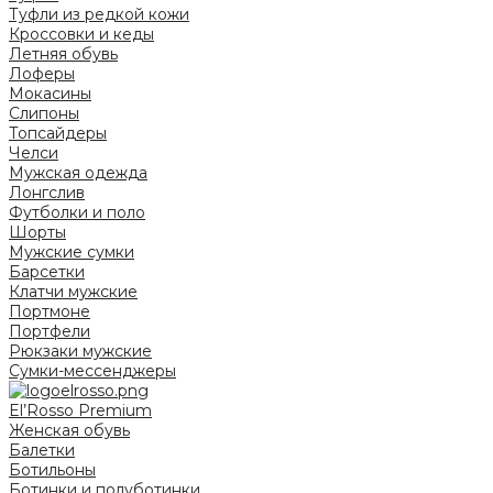
Туфли из редкой кожи
Кроссовки и кеды
Летняя обувь
Лоферы
Мокасины
Слипоны
Топсайдеры
Челси
Мужская одежда
Лонгслив
Футболки и поло
Шорты
Мужские сумки
Барсетки
Клатчи мужские
Портмоне
Портфели
Рюкзаки мужские
Сумки-мессенджеры
El’Rosso Premium
Женская обувь
Балетки
Ботильоны
Ботинки и полуботинки