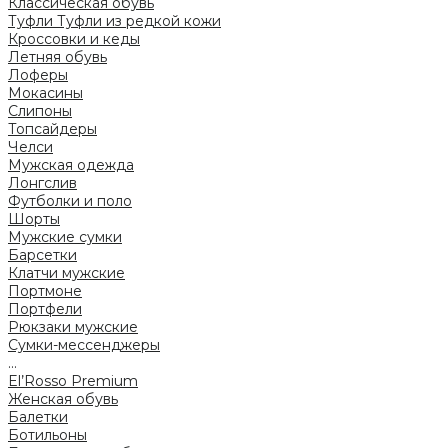
Классическая обувь
Туфли
Туфли из редкой кожи
Кроссовки и кеды
Летняя обувь
Лоферы
Мокасины
Слипоны
Топсайдеры
Челси
Мужская одежда
Лонгслив
Футболки и поло
Шорты
Мужские сумки
Барсетки
Клатчи мужские
Портмоне
Портфели
Рюкзаки мужские
Сумки-мессенджеры
...
El’Rosso Premium
Женская обувь
Балетки
Ботильоны