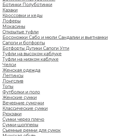
Ботинки
Полуботинки
Казаки
Кроссовки и кеды
Лоферы
Мокасины
Открытые туфли
Босоножки
Сабо и мюли
Сандалии и вьетнамки
Сапоги и ботфорты
Ботфорты
Дутики
Сапоги
Угги
Туфли на высоком каблуке
Туфли на низком каблуке
Челси
Женская одежда
Леггинсы
Лонгслив
Топы
Футболки и поло
Женские сумки
Вечерние сумочки
Классические сумки
Рюкзаки
Сумки через плечо
Сумки-шопперы
Съемные ремни для сумок
Мужская обувь