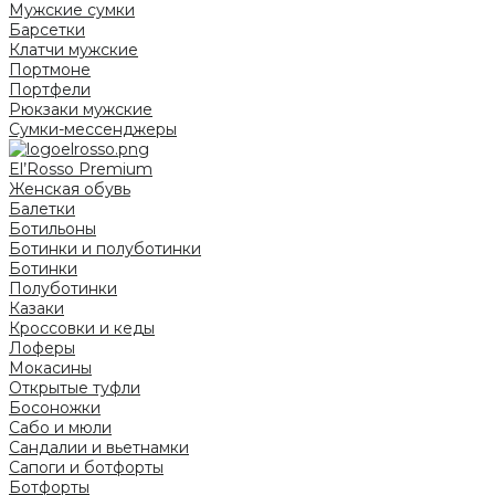
Мужские сумки
Барсетки
Клатчи мужские
Портмоне
Портфели
Рюкзаки мужские
Сумки-мессенджеры
El’Rosso Premium
Женская обувь
Балетки
Ботильоны
Ботинки и полуботинки
Ботинки
Полуботинки
Казаки
Кроссовки и кеды
Лоферы
Мокасины
Открытые туфли
Босоножки
Сабо и мюли
Сандалии и вьетнамки
Сапоги и ботфорты
Ботфорты