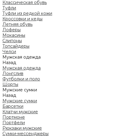
Классическая обувь
Туфли
Туфли из редкой кожи
Кроссовки и кеды
Летняя обувь
Лоферы
Мокасины
Слипоны
Топсайдеры
Челси
Мужская одежда
Назад
Мужская одежда
Лонгслив
Футболки и поло
Шорты
Мужские сумки
Назад
Мужские сумки
Барсетки
Клатчи мужские
Портмоне
Портфели
Рюкзаки мужские
Сумки-мессенджеры