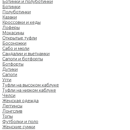
Ботинки и полуботинки
Ботинки
Полуботинки
Казаки
Кроссовки и кеды
Лоферы
Мокасины
Открытые туфли
Босоножки
Сабо и мюли
Сандалии и вьетнамки
Сапоги и ботфорты
Ботфорты
Дутики
Сапоги
Угги
Туфли на высоком каблуке
Туфли на низком каблуке
Челси
Женская одежда
Леггинсы
Лонгслив
Топы
Футболки и поло
Женские сумки