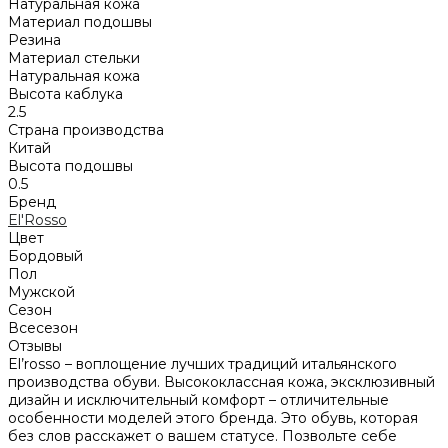
Натуральная кожа
Материал подошвы
Резина
Материал стельки
Натуральная кожа
Высота каблука
2.5
Страна производства
Китай
Высота подошвы
0.5
Бренд
El'Rosso
Цвет
Бордовый
Пол
Мужской
Сезон
Всесезон
Отзывы
El’rosso – воплощение лучших традиций итальянского
производства обуви. Высококлассная кожа, эксклюзивный
дизайн и исключительный комфорт – отличительные
особенности моделей этого бренда. Это обувь, которая
без слов расскажет о вашем статусе. Позвольте себе