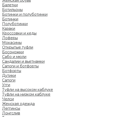
Женская обувь
Балетки
Ботильоны
Ботинки и полуботинки
Ботинки
Полуботинки
Казаки
Кроссовки и кеды
Лоферы
Мокасины
Открытые туфли
Босоножки
Сабо и мюли
Сандалии и вьетнамки
Сапоги и ботфорты
Ботфорты
Дутики
Сапоги
Угги
Туфли на высоком каблуке
Туфли на низком каблуке
Челси
Женская одежда
Леггинсы
Лонгслив