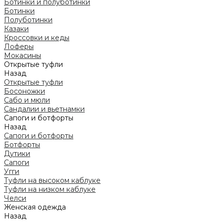
Ботинки и полуботинки
Ботинки
Полуботинки
Казаки
Кроссовки и кеды
Лоферы
Мокасины
Открытые туфли
Назад
Открытые туфли
Босоножки
Сабо и мюли
Сандалии и вьетнамки
Сапоги и ботфорты
Назад
Сапоги и ботфорты
Ботфорты
Дутики
Сапоги
Угги
Туфли на высоком каблуке
Туфли на низком каблуке
Челси
Женская одежда
Назад