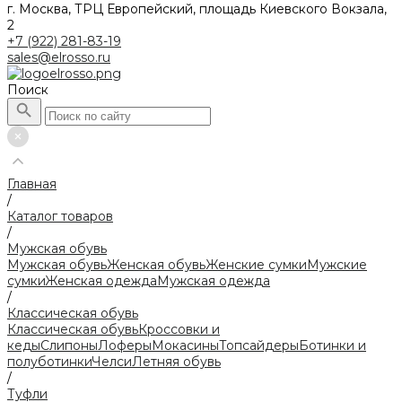
г. Москва, ТРЦ Европейский, площадь Киевского Вокзала,
2
+7 (922) 281-83-19
sales@elrosso.ru
Поиск
Главная
/
Каталог товаров
/
Мужская обувь
Мужская обувь
Женская обувь
Женские сумки
Мужские
сумки
Женская одежда
Мужская одежда
/
Классическая обувь
Классическая обувь
Кроссовки и
кеды
Слипоны
Лоферы
Мокасины
Топсайдеры
Ботинки и
полуботинки
Челси
Летняя обувь
/
Туфли