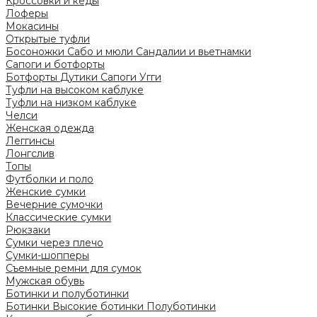
Кроссовки и кеды
Лоферы
Мокасины
Открытые туфли
Босоножки
Сабо и мюли
Сандалии и вьетнамки
Сапоги и ботфорты
Ботфорты
Дутики
Сапоги
Угги
Туфли на высоком каблуке
Туфли на низком каблуке
Челси
Женская одежда
Леггинсы
Лонгслив
Топы
Футболки и поло
Женские сумки
Вечерние сумочки
Классические сумки
Рюкзаки
Сумки через плечо
Сумки-шопперы
Съемные ремни для сумок
Мужская обувь
Ботинки и полуботинки
Ботинки
Высокие ботинки
Полуботинки