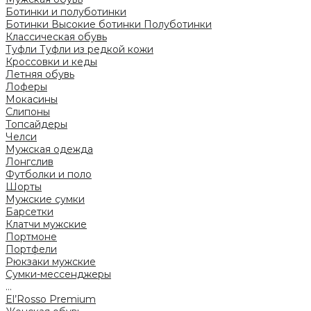
Ботинки и полуботинки
Ботинки
Высокие ботинки
Полуботинки
Классическая обувь
Туфли
Туфли из редкой кожи
Кроссовки и кеды
Летняя обувь
Лоферы
Мокасины
Слипоны
Топсайдеры
Челси
Мужская одежда
Лонгслив
Футболки и поло
Шорты
Мужские сумки
Барсетки
Клатчи мужские
Портмоне
Портфели
Рюкзаки мужские
Сумки-мессенджеры
...
El’Rosso Premium