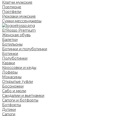
Клатчи мужские
Портмоне
Портфели
Рюкзаки мужские
Сумки-мессенджеры
El’Rosso Premium
Женская обувь
Балетки
Ботильоны
Ботинки и полуботинки
Ботинки
Полуботинки
Казаки
Кроссовки и кеды
Лоферы
Мокасины
Открытые туфли
Босоножки
Сабо и мюли
Сандалии и вьетнамки
Сапоги и ботфорты
Ботфорты
Дутики
Сапоги