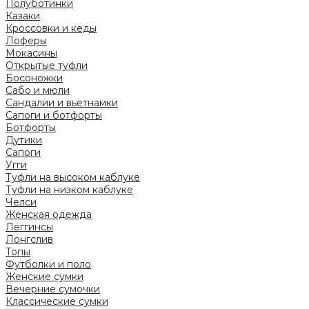
Полуботинки
Казаки
Кроссовки и кеды
Лоферы
Мокасины
Открытые туфли
Босоножки
Сабо и мюли
Сандалии и вьетнамки
Сапоги и ботфорты
Ботфорты
Дутики
Сапоги
Угги
Туфли на высоком каблуке
Туфли на низком каблуке
Челси
Женская одежда
Леггинсы
Лонгслив
Топы
Футболки и поло
Женские сумки
Вечерние сумочки
Классические сумки