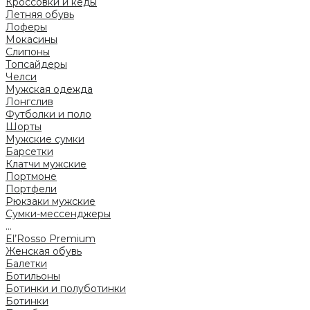
Кроссовки и кеды
Летняя обувь
Лоферы
Мокасины
Слипоны
Топсайдеры
Челси
Мужская одежда
Лонгслив
Футболки и поло
Шорты
Мужские сумки
Барсетки
Клатчи мужские
Портмоне
Портфели
Рюкзаки мужские
Сумки-мессенджеры
...
El’Rosso Premium
Женская обувь
Балетки
Ботильоны
Ботинки и полуботинки
Ботинки