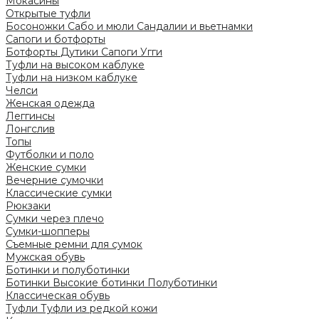
Мокасины
Открытые туфли
Босоножки
Сабо и мюли
Сандалии и вьетнамки
Сапоги и ботфорты
Ботфорты
Дутики
Сапоги
Угги
Туфли на высоком каблуке
Туфли на низком каблуке
Челси
Женская одежда
Леггинсы
Лонгслив
Топы
Футболки и поло
Женские сумки
Вечерние сумочки
Классические сумки
Рюкзаки
Сумки через плечо
Сумки-шопперы
Съемные ремни для сумок
Мужская обувь
Ботинки и полуботинки
Ботинки
Высокие ботинки
Полуботинки
Классическая обувь
Туфли
Туфли из редкой кожи