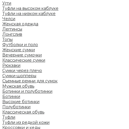
Угги
Туфли на высоком каблуке
Туфли на низком каблуке
Челси
Женская одежда
Леггинсы
Лонгслив
Топы
Футболки и поло
Женские сумки
Вечерние сумочки
Классические сумки
Рюкзаки
Сумки через плечо
Сумки-шопперы
Съемные ремни для сумок
Мужская обувь
Ботинки и полуботинки
Ботинки
Высокие ботинки
Полуботинки
Классическая обувь
Туфли
Туфли из редкой кожи
Кроссовки и кеды