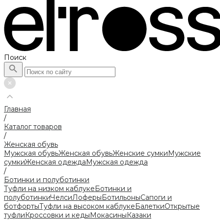
Поиск
Главная
/
Каталог товаров
/
Женская обувь
Мужская обувь
Женская обувь
Женские сумки
Мужские
сумки
Женская одежда
Мужская одежда
/
Ботинки и полуботинки
Туфли на низком каблуке
Ботинки и
полуботинки
Челси
Лоферы
Ботильоны
Сапоги и
ботфорты
Туфли на высоком каблуке
Балетки
Открытые
туфли
Кроссовки и кеды
Мокасины
Казаки