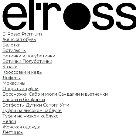
El’Rosso Premium
Женская обувь
Балетки
Ботильоны
Ботинки и полуботинки
Ботинки
Полуботинки
Казаки
Кроссовки и кеды
Лоферы
Мокасины
Открытые туфли
Босоножки
Сабо и мюли
Сандалии и вьетнамки
Сапоги и ботфорты
Ботфорты
Дутики
Сапоги
Угги
Туфли на высоком каблуке
Туфли на низком каблуке
Челси
Женская одежда
Леггинсы