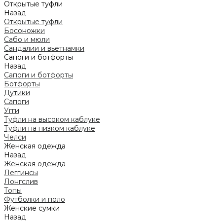
Открытые туфли
Назад
Открытые туфли
Босоножки
Сабо и мюли
Сандалии и вьетнамки
Сапоги и ботфорты
Назад
Сапоги и ботфорты
Ботфорты
Дутики
Сапоги
Угги
Туфли на высоком каблуке
Туфли на низком каблуке
Челси
Женская одежда
Назад
Женская одежда
Леггинсы
Лонгслив
Топы
Футболки и поло
Женские сумки
Назад