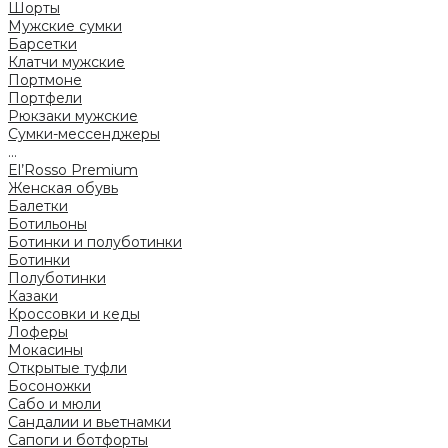
Шорты
Мужские сумки
Барсетки
Клатчи мужские
Портмоне
Портфели
Рюкзаки мужские
Сумки-мессенджеры
...
El’Rosso Premium
Женская обувь
Балетки
Ботильоны
Ботинки и полуботинки
Ботинки
Полуботинки
Казаки
Кроссовки и кеды
Лоферы
Мокасины
Открытые туфли
Босоножки
Сабо и мюли
Сандалии и вьетнамки
Сапоги и ботфорты