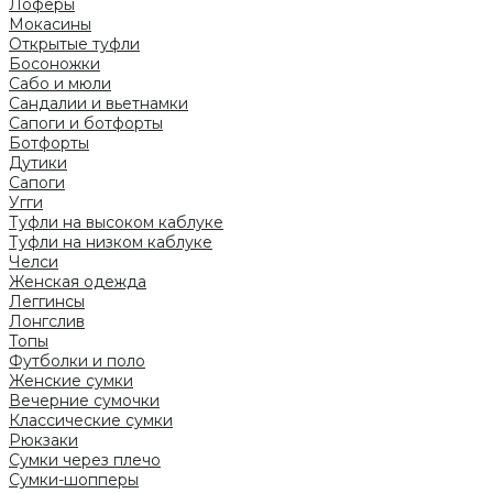
Лоферы
Мокасины
Открытые туфли
Босоножки
Сабо и мюли
Сандалии и вьетнамки
Сапоги и ботфорты
Ботфорты
Дутики
Сапоги
Угги
Туфли на высоком каблуке
Туфли на низком каблуке
Челси
Женская одежда
Леггинсы
Лонгслив
Топы
Футболки и поло
Женские сумки
Вечерние сумочки
Классические сумки
Рюкзаки
Сумки через плечо
Сумки-шопперы