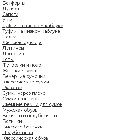
Ботфорты
Дутики
Сапоги
Угги
Туфли на высоком каблуке
Туфли на низком каблуке
Челси
Женская одежда
Леггинсы
Лонгслив
Топы
Футболки и поло
Женские сумки
Вечерние сумочки
Классические сумки
Рюкзаки
Сумки через плечо
Сумки-шопперы
Съемные ремни для сумок
Мужская обувь
Ботинки и полуботинки
Ботинки
Высокие ботинки
Полуботинки
Классическая обувь