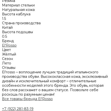
Резина
Материал стельки
Натуральная кожа
Высота каблука
1.5
Страна производства
Китай
Высота подошвы
0.5
Бренд
El'Rosso
Цвет
Жёлтый
Сезон
Лето
Отзывы
El’rosso – воплощение лучших традиций итальянского
производства обуви. Высококлассная кожа, эксклюзивный
дизайн и исключительный комфорт – отличительные
особенности моделей этого бренда. Это обувь, которая
без слов расскажет о вашем статусе. Позвольте себе
роскошь по разумным ценам!
Все товары бренда El'Rosso
+7 (922) 281-83-19