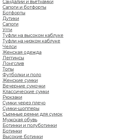
Сандалии и вьетнамки
Сапоги и ботфорты
Ботфорты
Дутики
Сапоги
Угги
Туфли на высоком каблуке
Туфли на низком каблуке
Челси
Женская одежда
Леггинсы
Лонгслив
Топы
Футболки и поло
Женские сумки
Вечерние сумочки
Классические сумки
Рюкзаки
Сумки через плечо
Сумки-шопперы
Съемные ремни для сумок
Мужская обувь
Ботинки и полуботинки
Ботинки
Высокие ботинки