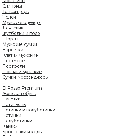
Мокасины
Слипоны
Топсайдеры
Челси
Мужская одежда
Лонгслив
Футболки и поло
Шорты
Мужские сумки
Барсетки
Клатчи мужские
Портмоне
Портфели
Рюкзаки мужские
Сумки-мессенджеры
...
El’Rosso Premium
Женская обувь
Балетки
Ботильоны
Ботинки и полуботинки
Ботинки
Полуботинки
Казаки
Кроссовки и кеды