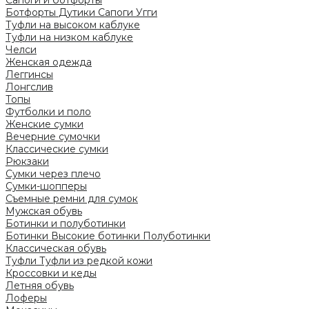
Сапоги и ботфорты
Ботфорты
Дутики
Сапоги
Угги
Туфли на высоком каблуке
Туфли на низком каблуке
Челси
Женская одежда
Леггинсы
Лонгслив
Топы
Футболки и поло
Женские сумки
Вечерние сумочки
Классические сумки
Рюкзаки
Сумки через плечо
Сумки-шопперы
Съемные ремни для сумок
Мужская обувь
Ботинки и полуботинки
Ботинки
Высокие ботинки
Полуботинки
Классическая обувь
Туфли
Туфли из редкой кожи
Кроссовки и кеды
Летняя обувь
Лоферы