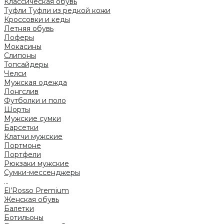
Классическая обувь
Туфли
Туфли из редкой кожи
Кроссовки и кеды
Летняя обувь
Лоферы
Мокасины
Слипоны
Топсайдеры
Челси
Мужская одежда
Лонгслив
Футболки и поло
Шорты
Мужские сумки
Барсетки
Клатчи мужские
Портмоне
Портфели
Рюкзаки мужские
Сумки-мессенджеры
...
El’Rosso Premium
Женская обувь
Балетки
Ботильоны