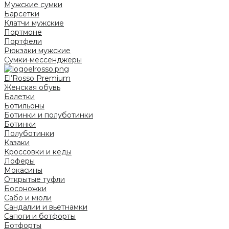
Мужские сумки
Барсетки
Клатчи мужские
Портмоне
Портфели
Рюкзаки мужские
Сумки-мессенджеры
El’Rosso Premium
Женская обувь
Балетки
Ботильоны
Ботинки и полуботинки
Ботинки
Полуботинки
Казаки
Кроссовки и кеды
Лоферы
Мокасины
Открытые туфли
Босоножки
Сабо и мюли
Сандалии и вьетнамки
Сапоги и ботфорты
Ботфорты