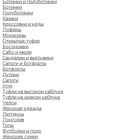
Ботинки и полуботинки
Ботинки
Полуботинки
Казаки
Кроссовки и кеды
Лоферы
Мокасины
Открытые туфли
Босоножки
Сабо и мюли
Сандалии и вьетнамки
Сапоги и ботфорты
Ботфорты
Дутики
Сапоги
Угги
Туфли на высоком каблуке
Туфли на низком каблуке
Челси
Женская одежда
Леггинсы
Лонгслив
Топы
Футболки и поло
Женские сумки