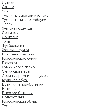
Дутики
Сапоги
Угги
Туфли на высоком каблуке
Туфли на низком каблуке
Челси
Женская одежда
Леггинсы
Лонгслив
Топы
Футболки и поло
Женские сумки
Вечерние сумочки
Классические сумки
Рюкзаки
Сумки через плечо
Сумки-шопперы
Съемные ремни для сумок
Мужская обувь
Ботинки и полуботинки
Ботинки
Высокие ботинки
Полуботинки
Классическая обувь
Туфли