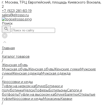
г. Москва, ТРЦ Европейский, площадь Киевского Вокзала,
2
+7 (922) 281-83-19
sales@elrosso.ru
Поиск
Главная
/
Каталог товаров
/
Женская обувь
Мужская обувь
Женская обувь
Женские сумки
Мужские
сумки
Женская одежда
Мужская одежда
/
Кроссовки и кеды
Туфли на низком каблуке
Ботинки и
полуботинки
Челси
Лоферы
Ботильоны
Сапоги и
ботфорты
Туфли на высоком каблуке
Балетки
Открытые
туфли
Кроссовки и кеды
Мокасины
Казаки
/