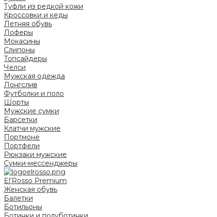
Туфли из редкой кожи
Кроссовки и кеды
Летняя обувь
Лоферы
Мокасины
Слипоны
Топсайдеры
Челси
Мужская одежда
Лонгслив
Футболки и поло
Шорты
Мужские сумки
Барсетки
Клатчи мужские
Портмоне
Портфели
Рюкзаки мужские
Сумки-мессенджеры
El’Rosso Premium
Женская обувь
Балетки
Ботильоны
Ботинки и полуботинки