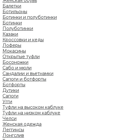
Женская обувь
Балетки
Ботильоны
Ботинки и полуботинки
Ботинки
Полуботинки
Казаки
Кроссовки и кеды
Лоферы
Мокасины
Открытые туфли
Босоножки
Сабо и мюли
Сандалии и вьетнамки
Сапоги и ботфорты
Ботфорты
Дутики
Сапоги
Угги
Туфли на высоком каблуке
Туфли на низком каблуке
Челси
Женская одежда
Леггинсы
Лонгслив