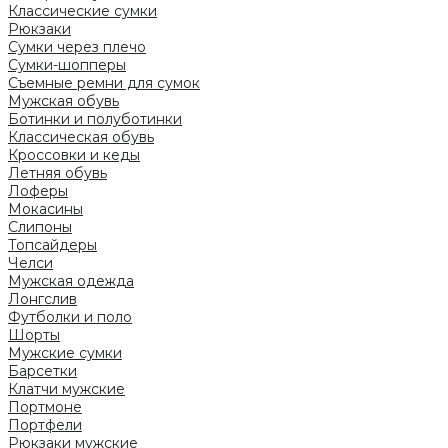
Классические сумки
Рюкзаки
Сумки через плечо
Сумки-шопперы
Съемные ремни для сумок
Мужская обувь
Ботинки и полуботинки
Классическая обувь
Кроссовки и кеды
Летняя обувь
Лоферы
Мокасины
Слипоны
Топсайдеры
Челси
Мужская одежда
Лонгслив
Футболки и поло
Шорты
Мужские сумки
Барсетки
Клатчи мужские
Портмоне
Портфели
Рюкзаки мужские