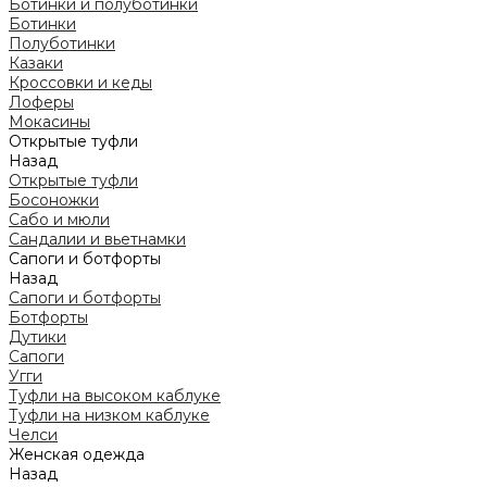
Ботинки и полуботинки
Ботинки
Полуботинки
Казаки
Кроссовки и кеды
Лоферы
Мокасины
Открытые туфли
Назад
Открытые туфли
Босоножки
Сабо и мюли
Сандалии и вьетнамки
Сапоги и ботфорты
Назад
Сапоги и ботфорты
Ботфорты
Дутики
Сапоги
Угги
Туфли на высоком каблуке
Туфли на низком каблуке
Челси
Женская одежда
Назад