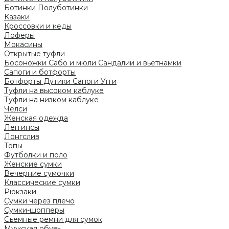
Ботинки
Полуботинки
Казаки
Кроссовки и кеды
Лоферы
Мокасины
Открытые туфли
Босоножки
Сабо и мюли
Сандалии и вьетнамки
Сапоги и ботфорты
Ботфорты
Дутики
Сапоги
Угги
Туфли на высоком каблуке
Туфли на низком каблуке
Челси
Женская одежда
Леггинсы
Лонгслив
Топы
Футболки и поло
Женские сумки
Вечерние сумочки
Классические сумки
Рюкзаки
Сумки через плечо
Сумки-шопперы
Съемные ремни для сумок
Мужская обувь