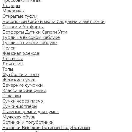
Кроссовки и кеды
Лоферы
Мокасины
Открытые туфли
Босоножки
Сабо и мюли
Сандалии и вьетнамки
Сапоги и ботфорты
Ботфорты
Дутики
Сапоги
Угги
Туфли на высоком каблуке
Туфли на низком каблуке
Челси
Женская одежда
Леггинсы
Лонгслив
Топы
Футболки и поло
Женские сумки
Вечерние сумочки
Классические сумки
Рюкзаки
Сумки через плечо
Сумки-шопперы
Съемные ремни для сумок
Мужская обувь
Ботинки и полуботинки
Ботинки
Высокие ботинки
Полуботинки