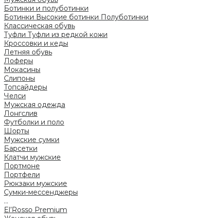
Ботинки и полуботинки
Ботинки
Высокие ботинки
Полуботинки
Классическая обувь
Туфли
Туфли из редкой кожи
Кроссовки и кеды
Летняя обувь
Лоферы
Мокасины
Слипоны
Топсайдеры
Челси
Мужская одежда
Лонгслив
Футболки и поло
Шорты
Мужские сумки
Барсетки
Клатчи мужские
Портмоне
Портфели
Рюкзаки мужские
Сумки-мессенджеры
...
El’Rosso Premium