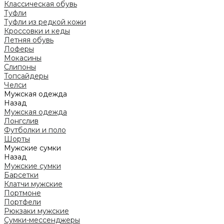
Классическая обувь
Туфли
Туфли из редкой кожи
Кроссовки и кеды
Летняя обувь
Лоферы
Мокасины
Слипоны
Топсайдеры
Челси
Мужская одежда
Назад
Мужская одежда
Лонгслив
Футболки и поло
Шорты
Мужские сумки
Назад
Мужские сумки
Барсетки
Клатчи мужские
Портмоне
Портфели
Рюкзаки мужские
Сумки-мессенджеры