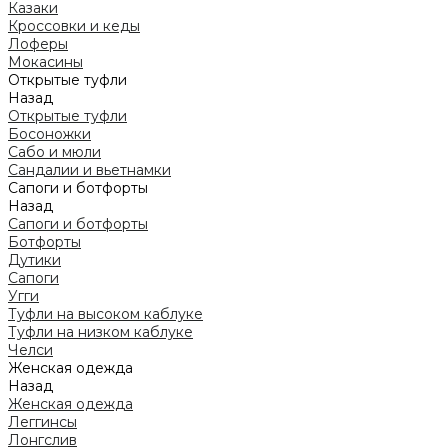
Казаки
Кроссовки и кеды
Лоферы
Мокасины
Открытые туфли
Назад
Открытые туфли
Босоножки
Сабо и мюли
Сандалии и вьетнамки
Сапоги и ботфорты
Назад
Сапоги и ботфорты
Ботфорты
Дутики
Сапоги
Угги
Туфли на высоком каблуке
Туфли на низком каблуке
Челси
Женская одежда
Назад
Женская одежда
Леггинсы
Лонгслив