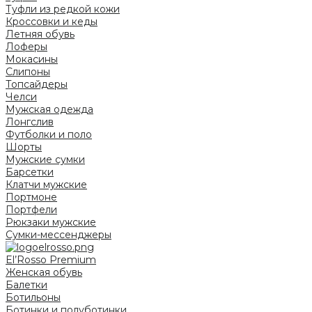
Туфли из редкой кожи
Кроссовки и кеды
Летняя обувь
Лоферы
Мокасины
Слипоны
Топсайдеры
Челси
Мужская одежда
Лонгслив
Футболки и поло
Шорты
Мужские сумки
Барсетки
Клатчи мужские
Портмоне
Портфели
Рюкзаки мужские
Сумки-мессенджеры
El’Rosso Premium
Женская обувь
Балетки
Ботильоны
Ботинки и полуботинки