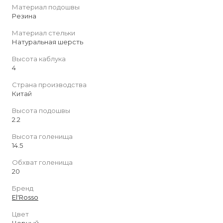
Материал подошвы
Резина
Материал стельки
Натуральная шерсть
Высота каблука
4
Страна производства
Китай
Высота подошвы
2.2
Высота голенища
14.5
Обхват голенища
20
Бренд
El'Rosso
Цвет
Черный