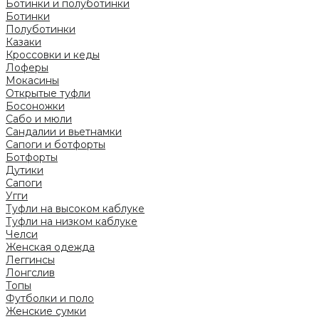
Ботинки и полуботинки
Ботинки
Полуботинки
Казаки
Кроссовки и кеды
Лоферы
Мокасины
Открытые туфли
Босоножки
Сабо и мюли
Сандалии и вьетнамки
Сапоги и ботфорты
Ботфорты
Дутики
Сапоги
Угги
Туфли на высоком каблуке
Туфли на низком каблуке
Челси
Женская одежда
Леггинсы
Лонгслив
Топы
Футболки и поло
Женские сумки