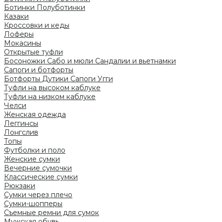
Ботинки
Полуботинки
Казаки
Кроссовки и кеды
Лоферы
Мокасины
Открытые туфли
Босоножки
Сабо и мюли
Сандалии и вьетнамки
Сапоги и ботфорты
Ботфорты
Дутики
Сапоги
Угги
Туфли на высоком каблуке
Туфли на низком каблуке
Челси
Женская одежда
Леггинсы
Лонгслив
Топы
Футболки и поло
Женские сумки
Вечерние сумочки
Классические сумки
Рюкзаки
Сумки через плечо
Сумки-шопперы
Съемные ремни для сумок
Мужская обувь