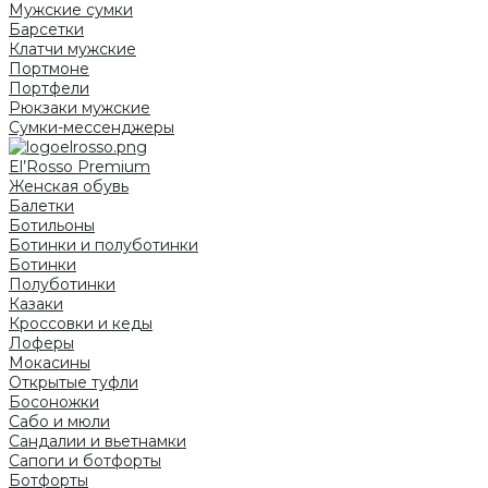
Мужские сумки
Барсетки
Клатчи мужские
Портмоне
Портфели
Рюкзаки мужские
Сумки-мессенджеры
El’Rosso Premium
Женская обувь
Балетки
Ботильоны
Ботинки и полуботинки
Ботинки
Полуботинки
Казаки
Кроссовки и кеды
Лоферы
Мокасины
Открытые туфли
Босоножки
Сабо и мюли
Сандалии и вьетнамки
Сапоги и ботфорты
Ботфорты