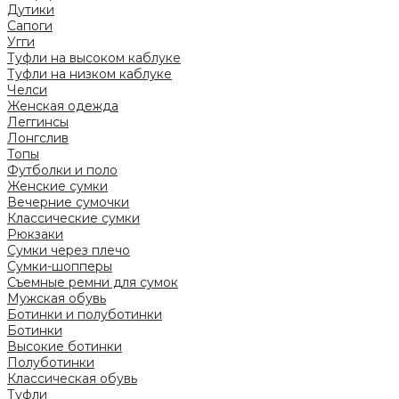
Дутики
Сапоги
Угги
Туфли на высоком каблуке
Туфли на низком каблуке
Челси
Женская одежда
Леггинсы
Лонгслив
Топы
Футболки и поло
Женские сумки
Вечерние сумочки
Классические сумки
Рюкзаки
Сумки через плечо
Сумки-шопперы
Съемные ремни для сумок
Мужская обувь
Ботинки и полуботинки
Ботинки
Высокие ботинки
Полуботинки
Классическая обувь
Туфли