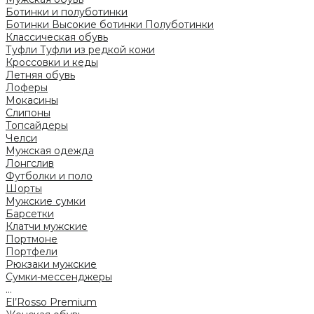
Ботинки и полуботинки
Ботинки
Высокие ботинки
Полуботинки
Классическая обувь
Туфли
Туфли из редкой кожи
Кроссовки и кеды
Летняя обувь
Лоферы
Мокасины
Слипоны
Топсайдеры
Челси
Мужская одежда
Лонгслив
Футболки и поло
Шорты
Мужские сумки
Барсетки
Клатчи мужские
Портмоне
Портфели
Рюкзаки мужские
Сумки-мессенджеры
...
El’Rosso Premium