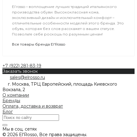
El’rosso – воплощение лучших традиций итальянского
производства обуви. Высококлассная кожа,
эксклюзивный дизайн и исключительный комфорт –
отличительные особенности моделей этого бренда. Это
обувь, которая без слов расскажет о вашем статусе.
Позвольте себе роскошь по разумным ценам!
Все товары бренда El'Rosso
+7 (922) 281-83-19
Заказать звонок
sales@elrosso.ru
г. Москва, ТРЦ Европейский, площадь Киевского
Вокзала, 2
О компании
Бренды
Оплата, доставка и возврат
Блог
Мы в соц. сетях
© 2026 El'Rosso, Все права защищены.