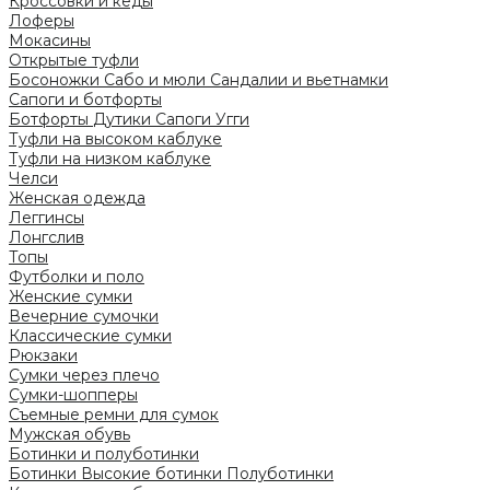
Кроссовки и кеды
Лоферы
Мокасины
Открытые туфли
Босоножки
Сабо и мюли
Сандалии и вьетнамки
Сапоги и ботфорты
Ботфорты
Дутики
Сапоги
Угги
Туфли на высоком каблуке
Туфли на низком каблуке
Челси
Женская одежда
Леггинсы
Лонгслив
Топы
Футболки и поло
Женские сумки
Вечерние сумочки
Классические сумки
Рюкзаки
Сумки через плечо
Сумки-шопперы
Съемные ремни для сумок
Мужская обувь
Ботинки и полуботинки
Ботинки
Высокие ботинки
Полуботинки