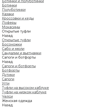
Ботинки и полуботинки
Ботинки
Полуботинки
Казаки
Кроссовки и кеды
Лоферы
Мокасины
Открытые туфли
Назад
Открытые туфли
Босоножки
Сабо и мюли
Сандалии и вьетнамки
Сапоги и ботфорты
Назад
Сапоги и ботфорты
Ботфорты
Дутики
Сапоги
Угги
Туфли на высоком каблуке
Туфли на низком каблуке
Челси
Женская одежда
Назад