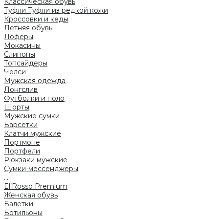
Классическая обувь
Туфли
Туфли из редкой кожи
Кроссовки и кеды
Летняя обувь
Лоферы
Мокасины
Слипоны
Топсайдеры
Челси
Мужская одежда
Лонгслив
Футболки и поло
Шорты
Мужские сумки
Барсетки
Клатчи мужские
Портмоне
Портфели
Рюкзаки мужские
Сумки-мессенджеры
...
El’Rosso Premium
Женская обувь
Балетки
Ботильоны