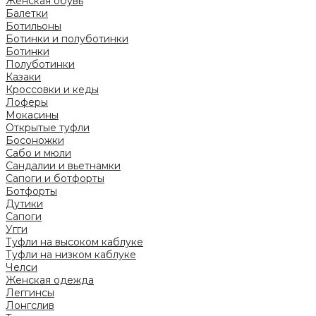
Женская обувь
Балетки
Ботильоны
Ботинки и полуботинки
Ботинки
Полуботинки
Казаки
Кроссовки и кеды
Лоферы
Мокасины
Открытые туфли
Босоножки
Сабо и мюли
Сандалии и вьетнамки
Сапоги и ботфорты
Ботфорты
Дутики
Сапоги
Угги
Туфли на высоком каблуке
Туфли на низком каблуке
Челси
Женская одежда
Леггинсы
Лонгслив