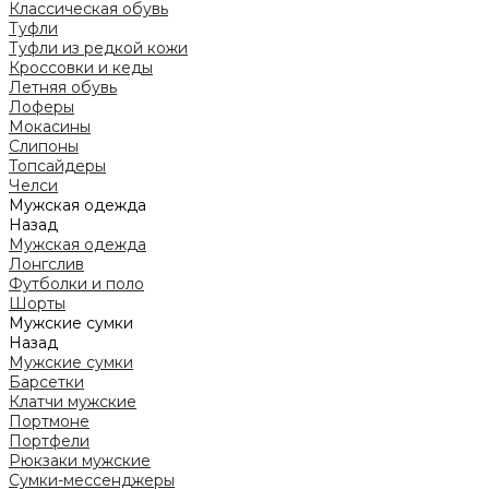
Классическая обувь
Туфли
Туфли из редкой кожи
Кроссовки и кеды
Летняя обувь
Лоферы
Мокасины
Слипоны
Топсайдеры
Челси
Мужская одежда
Назад
Мужская одежда
Лонгслив
Футболки и поло
Шорты
Мужские сумки
Назад
Мужские сумки
Барсетки
Клатчи мужские
Портмоне
Портфели
Рюкзаки мужские
Сумки-мессенджеры