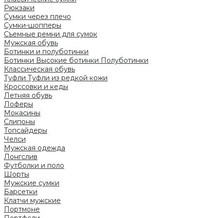
Рюкзаки
Сумки через плечо
Сумки-шопперы
Съемные ремни для сумок
Мужская обувь
Ботинки и полуботинки
Ботинки
Высокие ботинки
Полуботинки
Классическая обувь
Туфли
Туфли из редкой кожи
Кроссовки и кеды
Летняя обувь
Лоферы
Мокасины
Слипоны
Топсайдеры
Челси
Мужская одежда
Лонгслив
Футболки и поло
Шорты
Мужские сумки
Барсетки
Клатчи мужские
Портмоне