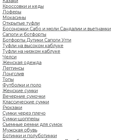
Казаки
Кроссовки и кеды
Лоферы
Мокасины
Открытые туфли
Босоножки
Сабо и мюли
Сандалии и вьетнамки
Сапоги и ботфорты
Ботфорты
Дутики
Сапоги
Угги
Туфли на высоком каблуке
Туфли на низком каблуке
Челси
Женская одежда
Леггинсы
Лонгслив
Топы
Футболки и поло
Женские сумки
Вечерние сумочки
Классические сумки
Рюкзаки
Сумки через плечо
Сумки-шопперы
Съемные ремни для сумок
Мужская обувь
Ботинки и полуботинки