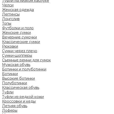
Туфли на низком каблуке
Челси
Женская одежда
Леггинсы
Лонгслив
Топы
Футболки и поло
Женские сумки
Вечерние сумочки
Классические сумки
Рюкзаки
Сумки через плечо
Сумки-шопперы
Съемные ремни для сумок
Мужская обувь
Ботинки и полуботинки
Ботинки
Высокие ботинки
Полуботинки
Классическая обувь
Туфли
Туфли из редкой кожи
Кроссовки и кеды
Летняя обувь
Лоферы