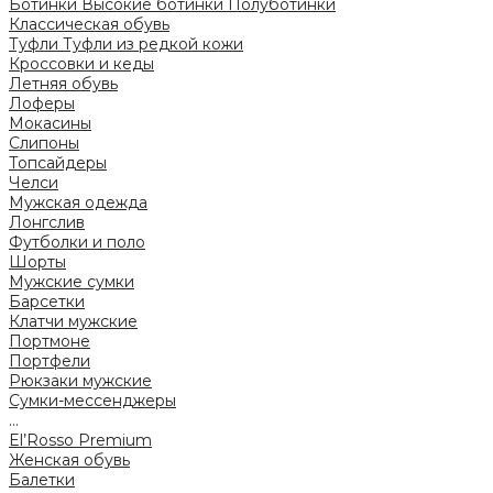
Ботинки
Высокие ботинки
Полуботинки
Классическая обувь
Туфли
Туфли из редкой кожи
Кроссовки и кеды
Летняя обувь
Лоферы
Мокасины
Слипоны
Топсайдеры
Челси
Мужская одежда
Лонгслив
Футболки и поло
Шорты
Мужские сумки
Барсетки
Клатчи мужские
Портмоне
Портфели
Рюкзаки мужские
Сумки-мессенджеры
...
El’Rosso Premium
Женская обувь
Балетки