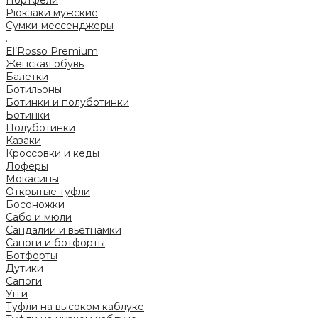
Портфели
Рюкзаки мужские
Сумки-мессенджеры
...
El’Rosso Premium
Женская обувь
Балетки
Ботильоны
Ботинки и полуботинки
Ботинки
Полуботинки
Казаки
Кроссовки и кеды
Лоферы
Мокасины
Открытые туфли
Босоножки
Сабо и мюли
Сандалии и вьетнамки
Сапоги и ботфорты
Ботфорты
Дутики
Сапоги
Угги
Туфли на высоком каблуке