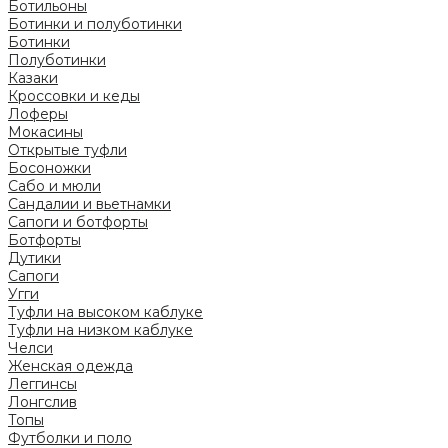
Ботильоны
Ботинки и полуботинки
Ботинки
Полуботинки
Казаки
Кроссовки и кеды
Лоферы
Мокасины
Открытые туфли
Босоножки
Сабо и мюли
Сандалии и вьетнамки
Сапоги и ботфорты
Ботфорты
Дутики
Сапоги
Угги
Туфли на высоком каблуке
Туфли на низком каблуке
Челси
Женская одежда
Леггинсы
Лонгслив
Топы
Футболки и поло