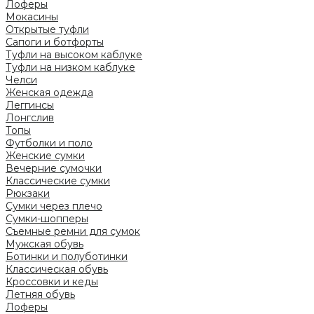
Лоферы
Мокасины
Открытые туфли
Сапоги и ботфорты
Туфли на высоком каблуке
Туфли на низком каблуке
Челси
Женская одежда
Леггинсы
Лонгслив
Топы
Футболки и поло
Женские сумки
Вечерние сумочки
Классические сумки
Рюкзаки
Сумки через плечо
Сумки-шопперы
Съемные ремни для сумок
Мужская обувь
Ботинки и полуботинки
Классическая обувь
Кроссовки и кеды
Летняя обувь
Лоферы