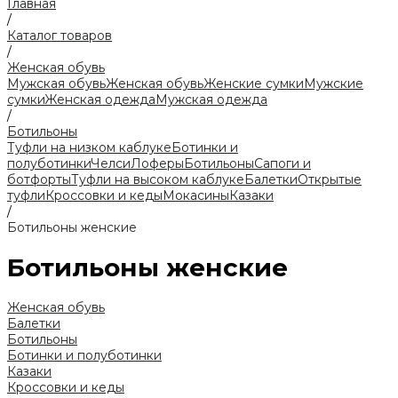
Главная
/
Каталог товаров
/
Женская обувь
Мужская обувь
Женская обувь
Женские сумки
Мужские
сумки
Женская одежда
Мужская одежда
/
Ботильоны
Туфли на низком каблуке
Ботинки и
полуботинки
Челси
Лоферы
Ботильоны
Сапоги и
ботфорты
Туфли на высоком каблуке
Балетки
Открытые
туфли
Кроссовки и кеды
Мокасины
Казаки
/
Ботильоны женские
Ботильоны женские
Женская обувь
Балетки
Ботильоны
Ботинки и полуботинки
Казаки
Кроссовки и кеды