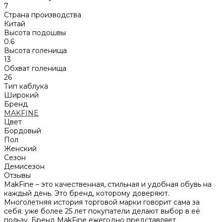
7
Страна производства
Китай
Высота подошвы
0.6
Высота голенища
13
Обхват голенища
26
Тип каблука
Широкий
Бренд
MAKFINE
Цвет
Бордовый
Пол
Женский
Сезон
Демисезон
Отзывы
MakFine – это качественная, стильная и удобная обувь на
каждый день. Это бренд, которому доверяют.
Многолетняя история торговой марки говорит сама за
себя: уже более 25 лет покупатели делают выбор в её
пользу. Бренд MakFine ежегодно представляет