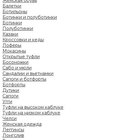
Женская обувь
Балетки
Ботильоны
Ботинки и полуботинки
Ботинки
Полуботинки
Казаки
Кроссовки и кеды
Лоферы
Мокасины
Открытые туфли
Босоножки
Сабо и мюли
Сандалии и вьетнамки
Сапоги и ботфорты
Ботфорты
Дутики
Сапоги
Угги
Туфли на высоком каблуке
Туфли на низком каблуке
Челси
Женская одежда
Леггинсы
Лонгслив