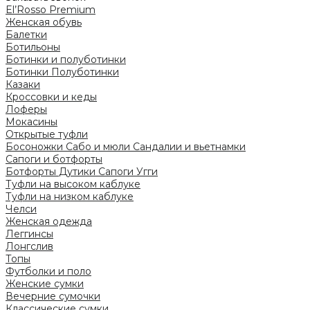
El’Rosso Premium
Женская обувь
Балетки
Ботильоны
Ботинки и полуботинки
Ботинки
Полуботинки
Казаки
Кроссовки и кеды
Лоферы
Мокасины
Открытые туфли
Босоножки
Сабо и мюли
Сандалии и вьетнамки
Сапоги и ботфорты
Ботфорты
Дутики
Сапоги
Угги
Туфли на высоком каблуке
Туфли на низком каблуке
Челси
Женская одежда
Леггинсы
Лонгслив
Топы
Футболки и поло
Женские сумки
Вечерние сумочки
Классические сумки