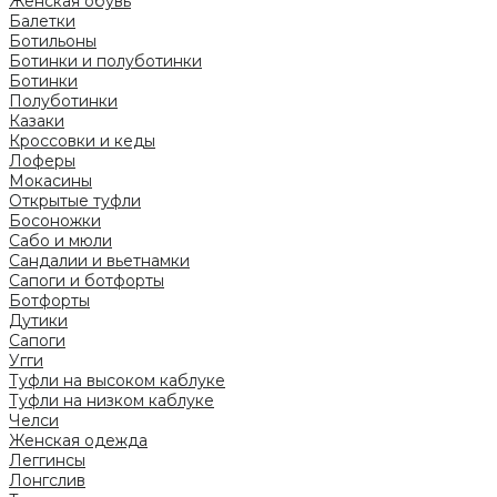
Женская обувь
Балетки
Ботильоны
Ботинки и полуботинки
Ботинки
Полуботинки
Казаки
Кроссовки и кеды
Лоферы
Мокасины
Открытые туфли
Босоножки
Сабо и мюли
Сандалии и вьетнамки
Сапоги и ботфорты
Ботфорты
Дутики
Сапоги
Угги
Туфли на высоком каблуке
Туфли на низком каблуке
Челси
Женская одежда
Леггинсы
Лонгслив