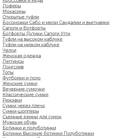
Кроссовки и кеды
Лоферы
Мокасины
Открытые туфли
Босоножки
Сабо и мюли
Сандалии и вьетнамки
Сапоги и ботфорты
Ботфорты
Дутики
Сапоги
Угги
Туфли на высоком каблуке
Туфли на низком каблуке
Челси
Женская одежда
Леггинсы
Лонгслив
Топы
Футболки и поло
Женские сумки
Вечерние сумочки
Классические сумки
Рюкзаки
Сумки через плечо
Сумки-шопперы
Съемные ремни для сумок
Мужская обувь
Ботинки и полуботинки
Ботинки
Высокие ботинки
Полуботинки