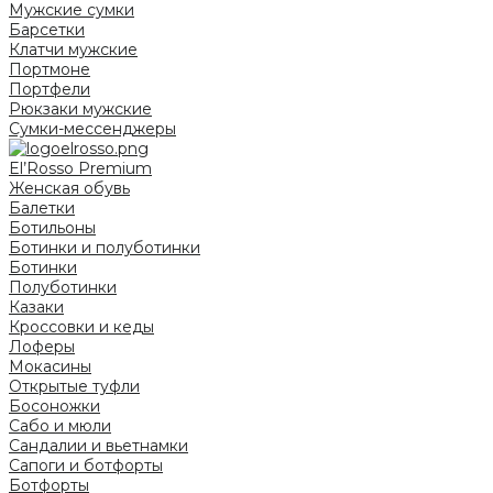
Мужские сумки
Барсетки
Клатчи мужские
Портмоне
Портфели
Рюкзаки мужские
Сумки-мессенджеры
El’Rosso Premium
Женская обувь
Балетки
Ботильоны
Ботинки и полуботинки
Ботинки
Полуботинки
Казаки
Кроссовки и кеды
Лоферы
Мокасины
Открытые туфли
Босоножки
Сабо и мюли
Сандалии и вьетнамки
Сапоги и ботфорты
Ботфорты