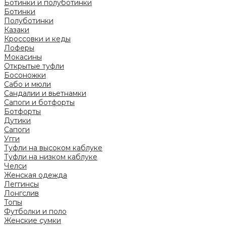
Ботинки и полуботинки
Ботинки
Полуботинки
Казаки
Кроссовки и кеды
Лоферы
Мокасины
Открытые туфли
Босоножки
Сабо и мюли
Сандалии и вьетнамки
Сапоги и ботфорты
Ботфорты
Дутики
Сапоги
Угги
Туфли на высоком каблуке
Туфли на низком каблуке
Челси
Женская одежда
Леггинсы
Лонгслив
Топы
Футболки и поло
Женские сумки