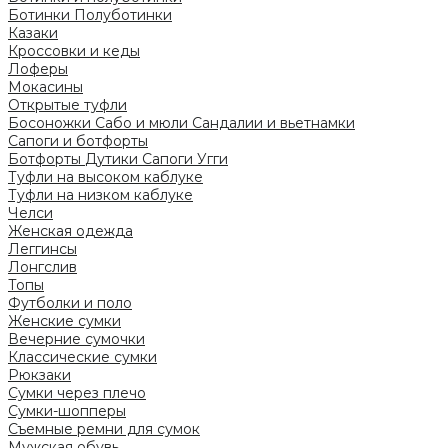
Ботинки
Полуботинки
Казаки
Кроссовки и кеды
Лоферы
Мокасины
Открытые туфли
Босоножки
Сабо и мюли
Сандалии и вьетнамки
Сапоги и ботфорты
Ботфорты
Дутики
Сапоги
Угги
Туфли на высоком каблуке
Туфли на низком каблуке
Челси
Женская одежда
Леггинсы
Лонгслив
Топы
Футболки и поло
Женские сумки
Вечерние сумочки
Классические сумки
Рюкзаки
Сумки через плечо
Сумки-шопперы
Съемные ремни для сумок
Мужская обувь