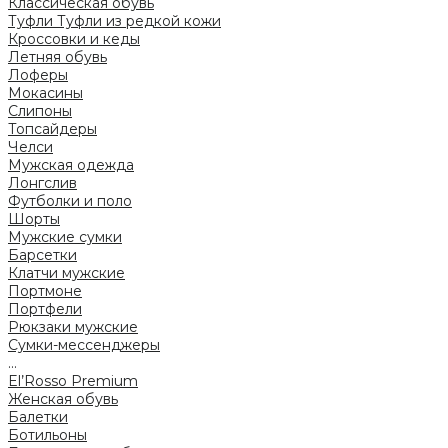
Классическая обувь
Туфли
Туфли из редкой кожи
Кроссовки и кеды
Летняя обувь
Лоферы
Мокасины
Слипоны
Топсайдеры
Челси
Мужская одежда
Лонгслив
Футболки и поло
Шорты
Мужские сумки
Барсетки
Клатчи мужские
Портмоне
Портфели
Рюкзаки мужские
Сумки-мессенджеры
...
El’Rosso Premium
Женская обувь
Балетки
Ботильоны