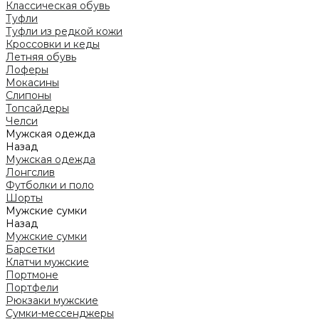
Классическая обувь
Туфли
Туфли из редкой кожи
Кроссовки и кеды
Летняя обувь
Лоферы
Мокасины
Слипоны
Топсайдеры
Челси
Мужская одежда
Назад
Мужская одежда
Лонгслив
Футболки и поло
Шорты
Мужские сумки
Назад
Мужские сумки
Барсетки
Клатчи мужские
Портмоне
Портфели
Рюкзаки мужские
Сумки-мессенджеры