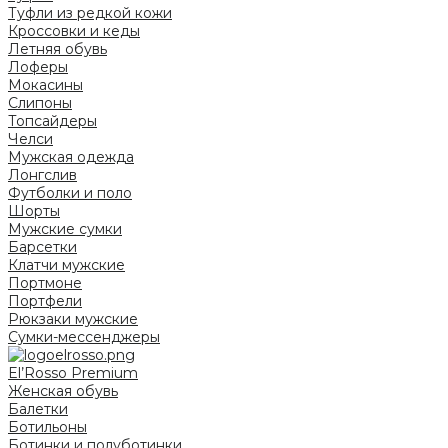
Туфли из редкой кожи
Кроссовки и кеды
Летняя обувь
Лоферы
Мокасины
Слипоны
Топсайдеры
Челси
Мужская одежда
Лонгслив
Футболки и поло
Шорты
Мужские сумки
Барсетки
Клатчи мужские
Портмоне
Портфели
Рюкзаки мужские
Сумки-мессенджеры
El’Rosso Premium
Женская обувь
Балетки
Ботильоны
Ботинки и полуботинки