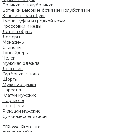
Ботинки и полуботинки
Ботинки
Высокие ботинки
Полуботинки
Классическая обувь
Туфли
Туфли из редкой кожи
Кроссовки и кеды
Летняя обувь
Лоферы
Мокасины
Слипоны
Топсайдеры
Челси
Мужская одежда
Лонгслив
Футболки и поло
Шорты
Мужские сумки
Барсетки
Клатчи мужские
Портмоне
Портфели
Рюкзаки мужские
Сумки-мессенджеры
...
El’Rosso Premium