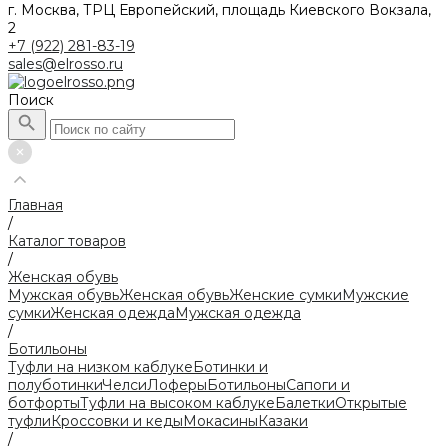
г. Москва, ТРЦ Европейский, площадь Киевского Вокзала,
2
+7 (922) 281-83-19
sales@elrosso.ru
Поиск
Главная
/
Каталог товаров
/
Женская обувь
Мужская обувь
Женская обувь
Женские сумки
Мужские
сумки
Женская одежда
Мужская одежда
/
Ботильоны
Туфли на низком каблуке
Ботинки и
полуботинки
Челси
Лоферы
Ботильоны
Сапоги и
ботфорты
Туфли на высоком каблуке
Балетки
Открытые
туфли
Кроссовки и кеды
Мокасины
Казаки
/