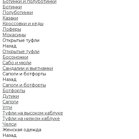
Ботинки и полуботинки
Ботинки
Полуботинки
Казаки
Кроссовки и кеды
Лоферы
Мокасины
Открытые туфли
Назад
Открытые туфли
Босоножки
Сабо и мюли
Сандалии и вьетнамки
Сапоги и ботфорты
Назад
Сапоги и ботфорты
Ботфорты
Дутики
Сапоги
Угги
Туфли на высоком каблуке
Туфли на низком каблуке
Челси
Женская одежда
Назад