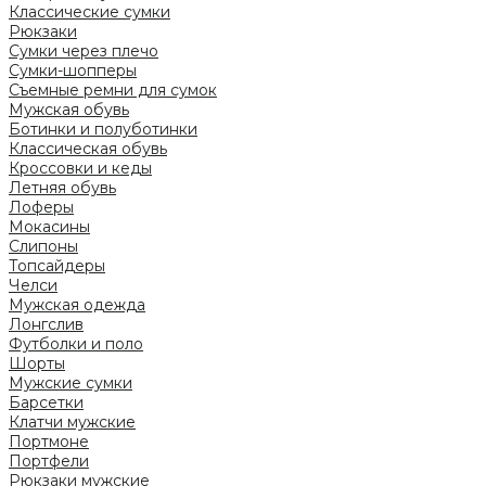
Классические сумки
Рюкзаки
Сумки через плечо
Сумки-шопперы
Съемные ремни для сумок
Мужская обувь
Ботинки и полуботинки
Классическая обувь
Кроссовки и кеды
Летняя обувь
Лоферы
Мокасины
Слипоны
Топсайдеры
Челси
Мужская одежда
Лонгслив
Футболки и поло
Шорты
Мужские сумки
Барсетки
Клатчи мужские
Портмоне
Портфели
Рюкзаки мужские