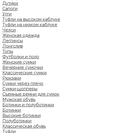
Дутики
Сапоги
Угги
Туфли на высоком каблуке
Туфли на низком каблуке
Челси
Женская одежда
Леггинсы
Лонгслив
Топы
Футболки и поло
Женские сумки
Вечерние сумочки
Классические сумки
Рюкзаки
Сумки через плечо
Сумки-шопперы
Съемные ремни для сумок
Мужская обувь
Ботинки и полуботинки
Ботинки
Высокие ботинки
Полуботинки
Классическая обувь
Туфли