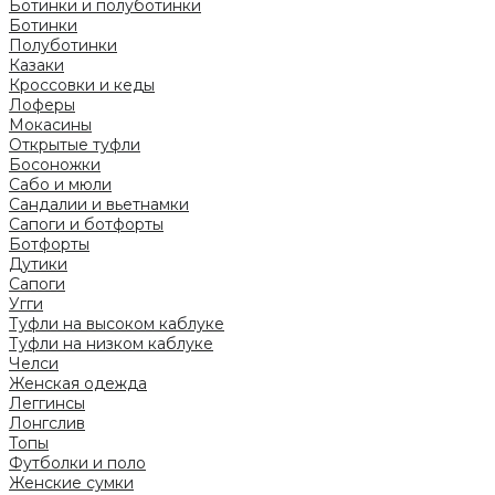
Ботинки и полуботинки
Ботинки
Полуботинки
Казаки
Кроссовки и кеды
Лоферы
Мокасины
Открытые туфли
Босоножки
Сабо и мюли
Сандалии и вьетнамки
Сапоги и ботфорты
Ботфорты
Дутики
Сапоги
Угги
Туфли на высоком каблуке
Туфли на низком каблуке
Челси
Женская одежда
Леггинсы
Лонгслив
Топы
Футболки и поло
Женские сумки