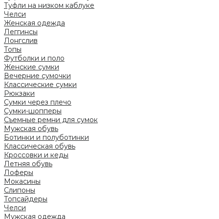
Туфли на низком каблуке
Челси
Женская одежда
Леггинсы
Лонгслив
Топы
Футболки и поло
Женские сумки
Вечерние сумочки
Классические сумки
Рюкзаки
Сумки через плечо
Сумки-шопперы
Съемные ремни для сумок
Мужская обувь
Ботинки и полуботинки
Классическая обувь
Кроссовки и кеды
Летняя обувь
Лоферы
Мокасины
Слипоны
Топсайдеры
Челси
Мужская одежда