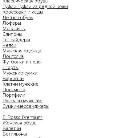
Классическая обувь
Туфли
Туфли из редкой кожи
Кроссовки и кеды
Летняя обувь
Лоферы
Мокасины
Слипоны
Топсайдеры
Челси
Мужская одежда
Лонгслив
Футболки и поло
Шорты
Мужские сумки
Барсетки
Клатчи мужские
Портмоне
Портфели
Рюкзаки мужские
Сумки-мессенджеры
...
El’Rosso Premium
Женская обувь
Балетки
Ботильоны