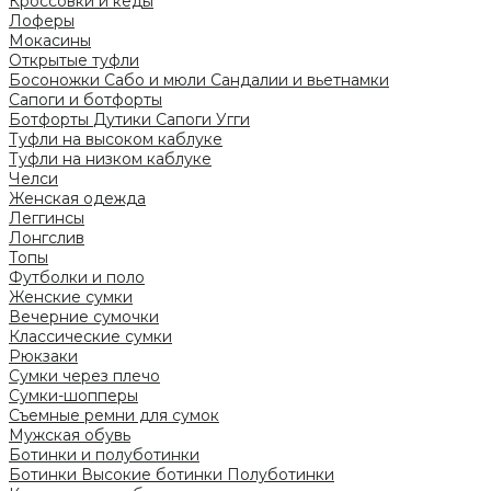
Кроссовки и кеды
Лоферы
Мокасины
Открытые туфли
Босоножки
Сабо и мюли
Сандалии и вьетнамки
Сапоги и ботфорты
Ботфорты
Дутики
Сапоги
Угги
Туфли на высоком каблуке
Туфли на низком каблуке
Челси
Женская одежда
Леггинсы
Лонгслив
Топы
Футболки и поло
Женские сумки
Вечерние сумочки
Классические сумки
Рюкзаки
Сумки через плечо
Сумки-шопперы
Съемные ремни для сумок
Мужская обувь
Ботинки и полуботинки
Ботинки
Высокие ботинки
Полуботинки