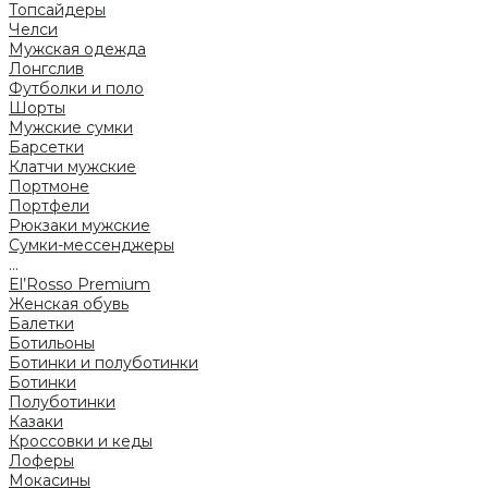
Топсайдеры
Челси
Мужская одежда
Лонгслив
Футболки и поло
Шорты
Мужские сумки
Барсетки
Клатчи мужские
Портмоне
Портфели
Рюкзаки мужские
Сумки-мессенджеры
...
El’Rosso Premium
Женская обувь
Балетки
Ботильоны
Ботинки и полуботинки
Ботинки
Полуботинки
Казаки
Кроссовки и кеды
Лоферы
Мокасины