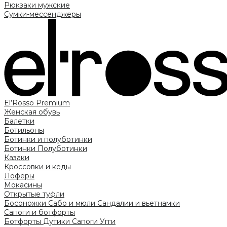
Рюкзаки мужские
Сумки-мессенджеры
El’Rosso Premium
Женская обувь
Балетки
Ботильоны
Ботинки и полуботинки
Ботинки
Полуботинки
Казаки
Кроссовки и кеды
Лоферы
Мокасины
Открытые туфли
Босоножки
Сабо и мюли
Сандалии и вьетнамки
Сапоги и ботфорты
Ботфорты
Дутики
Сапоги
Угги