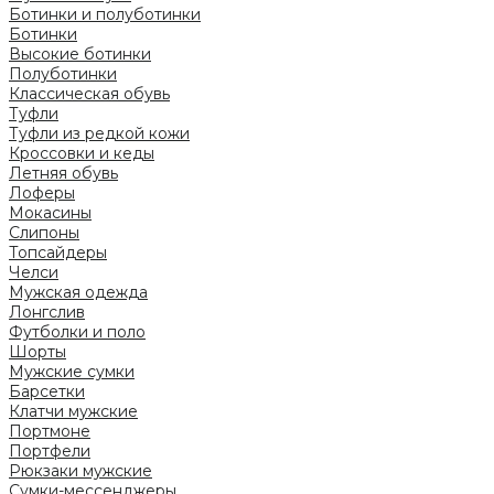
Ботинки и полуботинки
Ботинки
Высокие ботинки
Полуботинки
Классическая обувь
Туфли
Туфли из редкой кожи
Кроссовки и кеды
Летняя обувь
Лоферы
Мокасины
Слипоны
Топсайдеры
Челси
Мужская одежда
Лонгслив
Футболки и поло
Шорты
Мужские сумки
Барсетки
Клатчи мужские
Портмоне
Портфели
Рюкзаки мужские
Сумки-мессенджеры