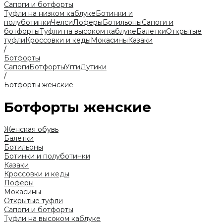
Сапоги и ботфорты
Туфли на низком каблуке
Ботинки и
полуботинки
Челси
Лоферы
Ботильоны
Сапоги и
ботфорты
Туфли на высоком каблуке
Балетки
Открытые
туфли
Кроссовки и кеды
Мокасины
Казаки
/
Ботфорты
Сапоги
Ботфорты
Угги
Дутики
/
Ботфорты женские
Ботфорты женские
Женская обувь
Балетки
Ботильоны
Ботинки и полуботинки
Казаки
Кроссовки и кеды
Лоферы
Мокасины
Открытые туфли
Сапоги и ботфорты
Туфли на высоком каблуке