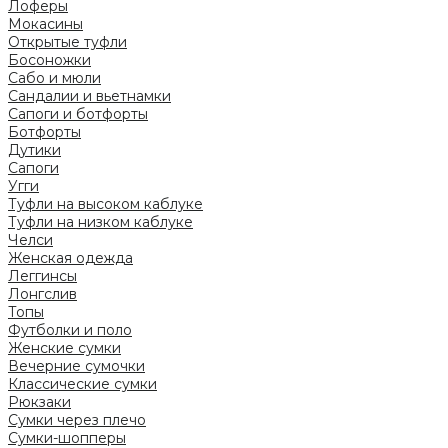
Лоферы
Мокасины
Открытые туфли
Босоножки
Сабо и мюли
Сандалии и вьетнамки
Сапоги и ботфорты
Ботфорты
Дутики
Сапоги
Угги
Туфли на высоком каблуке
Туфли на низком каблуке
Челси
Женская одежда
Леггинсы
Лонгслив
Топы
Футболки и поло
Женские сумки
Вечерние сумочки
Классические сумки
Рюкзаки
Сумки через плечо
Сумки-шопперы