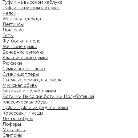
Туфли на высоком каблуке
Туфли на низком каблуке
Челси
Женская одежда
Леггинсы
Лонгслив
Топы
Футболки и поло
Женские сумки
Вечерние сумочки
Классические сумки
Рюкзаки
Сумки через плечо
Сумки-шопперы
Съемные ремни для сумок
Мужская обувь
Ботинки и полуботинки
Ботинки
Высокие ботинки
Полуботинки
Классическая обувь
Туфли
Туфли из редкой кожи
Кроссовки и кеды
Летняя обувь
Лоферы
Мокасины
Слипоны