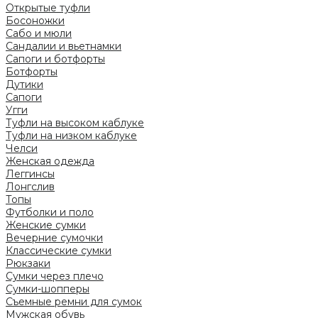
Открытые туфли
Босоножки
Сабо и мюли
Сандалии и вьетнамки
Сапоги и ботфорты
Ботфорты
Дутики
Сапоги
Угги
Туфли на высоком каблуке
Туфли на низком каблуке
Челси
Женская одежда
Леггинсы
Лонгслив
Топы
Футболки и поло
Женские сумки
Вечерние сумочки
Классические сумки
Рюкзаки
Сумки через плечо
Сумки-шопперы
Съемные ремни для сумок
Мужская обувь