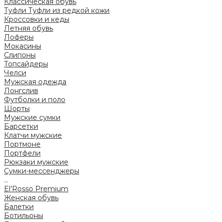
Классическая обувь
Туфли
Туфли из редкой кожи
Кроссовки и кеды
Летняя обувь
Лоферы
Мокасины
Слипоны
Топсайдеры
Челси
Мужская одежда
Лонгслив
Футболки и поло
Шорты
Мужские сумки
Барсетки
Клатчи мужские
Портмоне
Портфели
Рюкзаки мужские
Сумки-мессенджеры
...
El’Rosso Premium
Женская обувь
Балетки
Ботильоны