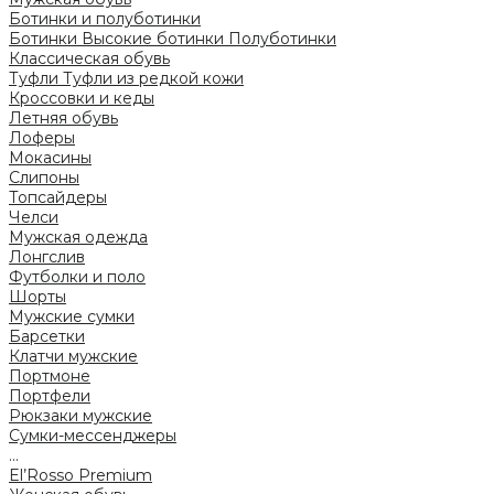
Ботинки и полуботинки
Ботинки
Высокие ботинки
Полуботинки
Классическая обувь
Туфли
Туфли из редкой кожи
Кроссовки и кеды
Летняя обувь
Лоферы
Мокасины
Слипоны
Топсайдеры
Челси
Мужская одежда
Лонгслив
Футболки и поло
Шорты
Мужские сумки
Барсетки
Клатчи мужские
Портмоне
Портфели
Рюкзаки мужские
Сумки-мессенджеры
...
El’Rosso Premium