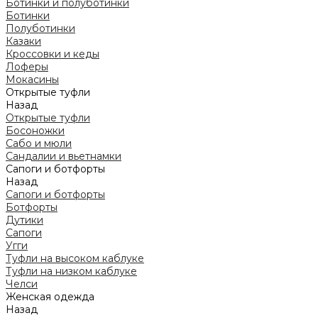
Ботинки и полуботинки
Ботинки
Полуботинки
Казаки
Кроссовки и кеды
Лоферы
Мокасины
Открытые туфли
Назад
Открытые туфли
Босоножки
Сабо и мюли
Сандалии и вьетнамки
Сапоги и ботфорты
Назад
Сапоги и ботфорты
Ботфорты
Дутики
Сапоги
Угги
Туфли на высоком каблуке
Туфли на низком каблуке
Челси
Женская одежда
Назад