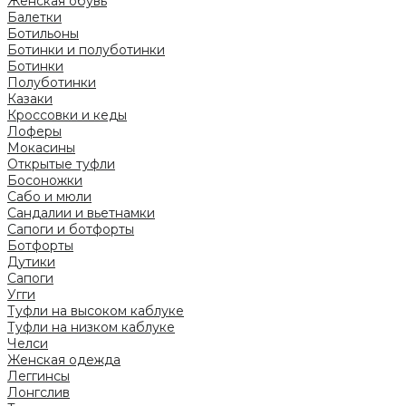
Женская обувь
Балетки
Ботильоны
Ботинки и полуботинки
Ботинки
Полуботинки
Казаки
Кроссовки и кеды
Лоферы
Мокасины
Открытые туфли
Босоножки
Сабо и мюли
Сандалии и вьетнамки
Сапоги и ботфорты
Ботфорты
Дутики
Сапоги
Угги
Туфли на высоком каблуке
Туфли на низком каблуке
Челси
Женская одежда
Леггинсы
Лонгслив