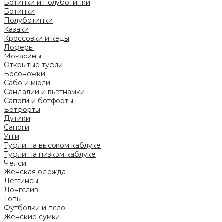
Ботинки и полуботинки
Ботинки
Полуботинки
Казаки
Кроссовки и кеды
Лоферы
Мокасины
Открытые туфли
Босоножки
Сабо и мюли
Сандалии и вьетнамки
Сапоги и ботфорты
Ботфорты
Дутики
Сапоги
Угги
Туфли на высоком каблуке
Туфли на низком каблуке
Челси
Женская одежда
Леггинсы
Лонгслив
Топы
Футболки и поло
Женские сумки