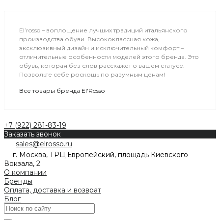
El’rosso – воплощение лучших традиций итальянского
производства обуви. Высококлассная кожа,
эксклюзивный дизайн и исключительный комфорт –
отличительные особенности моделей этого бренда. Это
обувь, которая без слов расскажет о вашем статусе.
Позвольте себе роскошь по разумным ценам!
Все товары бренда El'Rosso
+7 (922) 281-83-19
Заказать звонок
sales@elrosso.ru
г. Москва, ТРЦ Европейский, площадь Киевского
Вокзала, 2
О компании
Бренды
Оплата, доставка и возврат
Блог