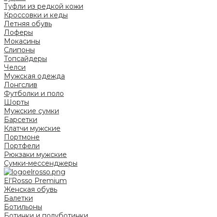
Туфли из редкой кожи
Кроссовки и кеды
Летняя обувь
Лоферы
Мокасины
Слипоны
Топсайдеры
Челси
Мужская одежда
Лонгслив
Футболки и поло
Шорты
Мужские сумки
Барсетки
Клатчи мужские
Портмоне
Портфели
Рюкзаки мужские
Сумки-мессенджеры
El’Rosso Premium
Женская обувь
Балетки
Ботильоны
Ботинки и полуботинки