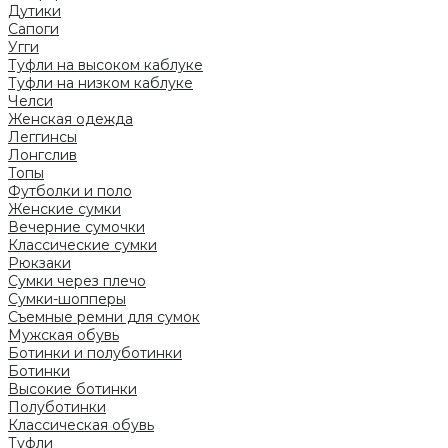
Дутики
Сапоги
Угги
Туфли на высоком каблуке
Туфли на низком каблуке
Челси
Женская одежда
Леггинсы
Лонгслив
Топы
Футболки и поло
Женские сумки
Вечерние сумочки
Классические сумки
Рюкзаки
Сумки через плечо
Сумки-шопперы
Съемные ремни для сумок
Мужская обувь
Ботинки и полуботинки
Ботинки
Высокие ботинки
Полуботинки
Классическая обувь
Туфли