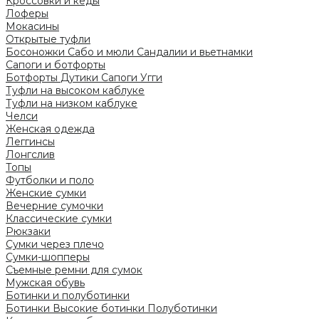
Кроссовки и кеды
Лоферы
Мокасины
Открытые туфли
Босоножки
Сабо и мюли
Сандалии и вьетнамки
Сапоги и ботфорты
Ботфорты
Дутики
Сапоги
Угги
Туфли на высоком каблуке
Туфли на низком каблуке
Челси
Женская одежда
Леггинсы
Лонгслив
Топы
Футболки и поло
Женские сумки
Вечерние сумочки
Классические сумки
Рюкзаки
Сумки через плечо
Сумки-шопперы
Съемные ремни для сумок
Мужская обувь
Ботинки и полуботинки
Ботинки
Высокие ботинки
Полуботинки