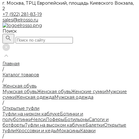
г. Москва, ТРЦ Европейский, площадь Киевского Вокзала,
2
+7 (922) 281-83-19
sales@elrosso.ru
Поиск
Главная
/
Каталог товаров
/
Женская обувь
Мужская обувь
Женская обувь
Женские сумки
Мужские
сумки
Женская одежда
Мужская одежда
/
Открытые туфли
Туфли на низком каблуке
Ботинки и
полуботинки
Челси
Лоферы
Ботильоны
Сапоги и
ботфорты
Туфли на высоком каблуке
Балетки
Открытые
туфли
Кроссовки и кеды
Мокасины
Казаки
/