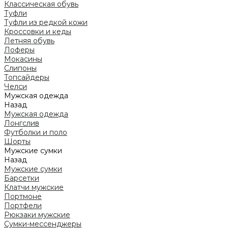
Классическая обувь
Туфли
Туфли из редкой кожи
Кроссовки и кеды
Летняя обувь
Лоферы
Мокасины
Слипоны
Топсайдеры
Челси
Мужская одежда
Назад
Мужская одежда
Лонгслив
Футболки и поло
Шорты
Мужские сумки
Назад
Мужские сумки
Барсетки
Клатчи мужские
Портмоне
Портфели
Рюкзаки мужские
Сумки-мессенджеры