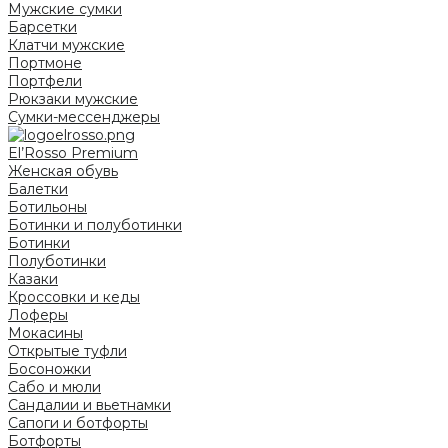
Мужские сумки
Барсетки
Клатчи мужские
Портмоне
Портфели
Рюкзаки мужские
Сумки-мессенджеры
El’Rosso Premium
Женская обувь
Балетки
Ботильоны
Ботинки и полуботинки
Ботинки
Полуботинки
Казаки
Кроссовки и кеды
Лоферы
Мокасины
Открытые туфли
Босоножки
Сабо и мюли
Сандалии и вьетнамки
Сапоги и ботфорты
Ботфорты