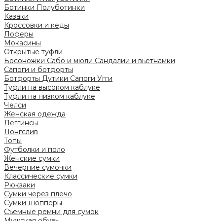
Ботинки
Полуботинки
Казаки
Кроссовки и кеды
Лоферы
Мокасины
Открытые туфли
Босоножки
Сабо и мюли
Сандалии и вьетнамки
Сапоги и ботфорты
Ботфорты
Дутики
Сапоги
Угги
Туфли на высоком каблуке
Туфли на низком каблуке
Челси
Женская одежда
Леггинсы
Лонгслив
Топы
Футболки и поло
Женские сумки
Вечерние сумочки
Классические сумки
Рюкзаки
Сумки через плечо
Сумки-шопперы
Съемные ремни для сумок
Мужская обувь