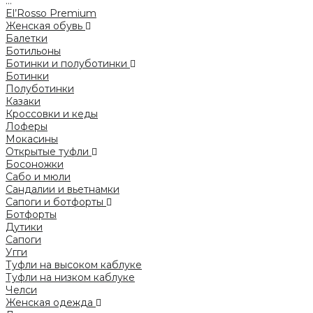
...
El’Rosso Premium
Женская обувь
Балетки
Ботильоны
Ботинки и полуботинки
Ботинки
Полуботинки
Казаки
Кроссовки и кеды
Лоферы
Мокасины
Открытые туфли
Босоножки
Сабо и мюли
Сандалии и вьетнамки
Сапоги и ботфорты
Ботфорты
Дутики
Сапоги
Угги
Туфли на высоком каблуке
Туфли на низком каблуке
Челси
Женская одежда