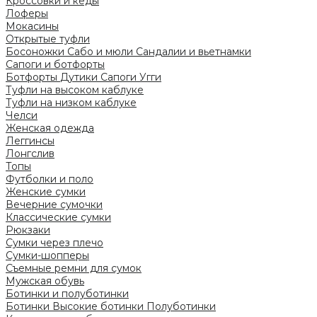
Кроссовки и кеды
Лоферы
Мокасины
Открытые туфли
Босоножки
Сабо и мюли
Сандалии и вьетнамки
Сапоги и ботфорты
Ботфорты
Дутики
Сапоги
Угги
Туфли на высоком каблуке
Туфли на низком каблуке
Челси
Женская одежда
Леггинсы
Лонгслив
Топы
Футболки и поло
Женские сумки
Вечерние сумочки
Классические сумки
Рюкзаки
Сумки через плечо
Сумки-шопперы
Съемные ремни для сумок
Мужская обувь
Ботинки и полуботинки
Ботинки
Высокие ботинки
Полуботинки