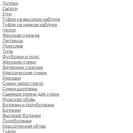
Дутики
Сапоги
Угги
Туфли на высоком каблуке
Туфли на низком каблуке
Челси
Женская одежда
Леггинсы
Лонгслив
Топы
Футболки и поло
Женские сумки
Вечерние сумочки
Классические сумки
Рюкзаки
Сумки через плечо
Сумки-шопперы
Съемные ремни для сумок
Мужская обувь
Ботинки и полуботинки
Ботинки
Высокие ботинки
Полуботинки
Классическая обувь
Туфли