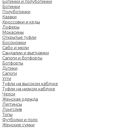
Ботинки и полуботинки
Ботинки
Полуботинки
Казаки
Кроссовки и кеды
Лоферы
Мокасины
Открытые туфли
Босоножки
Сабо и мюли
Сандалии и вьетнамки
Сапоги и ботфорты
Ботфорты
Дутики
Сапоги
Угги
Туфли на высоком каблуке
Туфли на низком каблуке
Челси
Женская одежда
Леггинсы
Лонгслив
Топы
Футболки и поло
Женские сумки