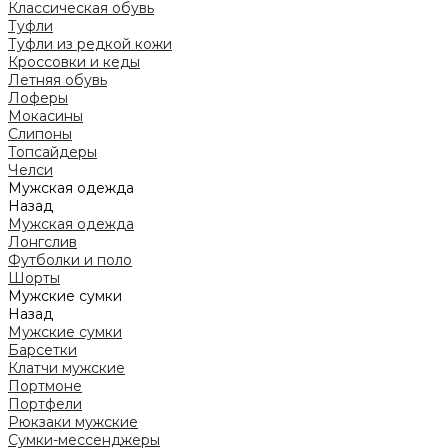
Классическая обувь
Туфли
Туфли из редкой кожи
Кроссовки и кеды
Летняя обувь
Лоферы
Мокасины
Слипоны
Топсайдеры
Челси
Мужская одежда
Назад
Мужская одежда
Лонгслив
Футболки и поло
Шорты
Мужские сумки
Назад
Мужские сумки
Барсетки
Клатчи мужские
Портмоне
Портфели
Рюкзаки мужские
Сумки-мессенджеры