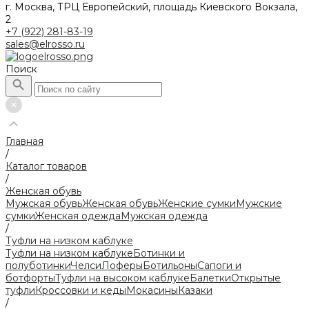
г. Москва, ТРЦ Европейский, площадь Киевского Вокзала,
2
+7 (922) 281-83-19
sales@elrosso.ru
Поиск
Главная
/
Каталог товаров
/
Женская обувь
Мужская обувь
Женская обувь
Женские сумки
Мужские
сумки
Женская одежда
Мужская одежда
/
Туфли на низком каблуке
Туфли на низком каблуке
Ботинки и
полуботинки
Челси
Лоферы
Ботильоны
Сапоги и
ботфорты
Туфли на высоком каблуке
Балетки
Открытые
туфли
Кроссовки и кеды
Мокасины
Казаки
/