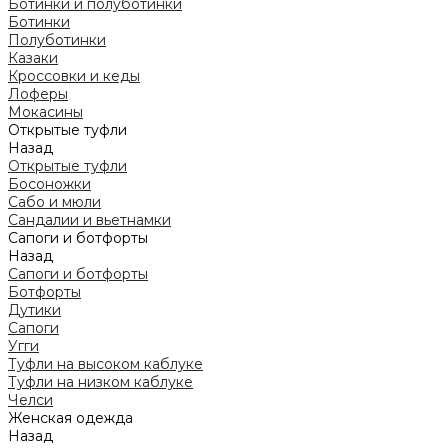
Ботинки и полуботинки
Ботинки
Полуботинки
Казаки
Кроссовки и кеды
Лоферы
Мокасины
Открытые туфли
Назад
Открытые туфли
Босоножки
Сабо и мюли
Сандалии и вьетнамки
Сапоги и ботфорты
Назад
Сапоги и ботфорты
Ботфорты
Дутики
Сапоги
Угги
Туфли на высоком каблуке
Туфли на низком каблуке
Челси
Женская одежда
Назад