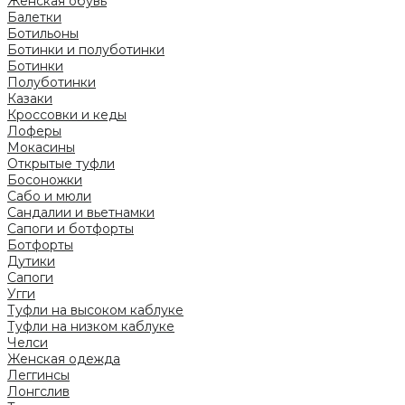
Женская обувь
Балетки
Ботильоны
Ботинки и полуботинки
Ботинки
Полуботинки
Казаки
Кроссовки и кеды
Лоферы
Мокасины
Открытые туфли
Босоножки
Сабо и мюли
Сандалии и вьетнамки
Сапоги и ботфорты
Ботфорты
Дутики
Сапоги
Угги
Туфли на высоком каблуке
Туфли на низком каблуке
Челси
Женская одежда
Леггинсы
Лонгслив