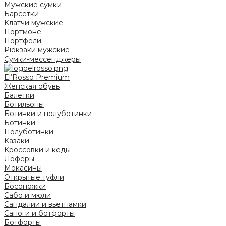
Мужские сумки
Барсетки
Клатчи мужские
Портмоне
Портфели
Рюкзаки мужские
Сумки-мессенджеры
El’Rosso Premium
Женская обувь
Балетки
Ботильоны
Ботинки и полуботинки
Ботинки
Полуботинки
Казаки
Кроссовки и кеды
Лоферы
Мокасины
Открытые туфли
Босоножки
Сабо и мюли
Сандалии и вьетнамки
Сапоги и ботфорты
Ботфорты