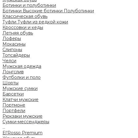
Ботинки и полуботинки
Ботинки
Высокие ботинки
Полуботинки
Классическая обувь
Туфли
Туфли из редкой кожи
Кроссовки и кеды
Летняя обувь
Лоферы
Мокасины
Слипоны
Топсайдеры
Челси
Мужская одежда
Лонгслив
Футболки и поло
Шорты
Мужские сумки
Барсетки
Клатчи мужские
Портмоне
Портфели
Рюкзаки мужские
Сумки-мессенджеры
...
El’Rosso Premium