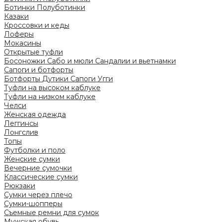
Ботинки
Полуботинки
Казаки
Кроссовки и кеды
Лоферы
Мокасины
Открытые туфли
Босоножки
Сабо и мюли
Сандалии и вьетнамки
Сапоги и ботфорты
Ботфорты
Дутики
Сапоги
Угги
Туфли на высоком каблуке
Туфли на низком каблуке
Челси
Женская одежда
Леггинсы
Лонгслив
Топы
Футболки и поло
Женские сумки
Вечерние сумочки
Классические сумки
Рюкзаки
Сумки через плечо
Сумки-шопперы
Съемные ремни для сумок
Мужская обувь