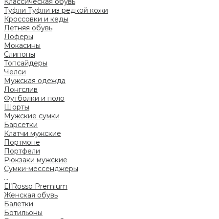
Классическая обувь
Туфли
Туфли из редкой кожи
Кроссовки и кеды
Летняя обувь
Лоферы
Мокасины
Слипоны
Топсайдеры
Челси
Мужская одежда
Лонгслив
Футболки и поло
Шорты
Мужские сумки
Барсетки
Клатчи мужские
Портмоне
Портфели
Рюкзаки мужские
Сумки-мессенджеры
...
El’Rosso Premium
Женская обувь
Балетки
Ботильоны