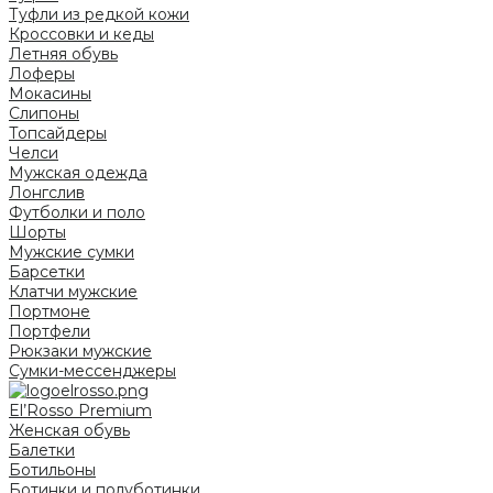
Туфли из редкой кожи
Кроссовки и кеды
Летняя обувь
Лоферы
Мокасины
Слипоны
Топсайдеры
Челси
Мужская одежда
Лонгслив
Футболки и поло
Шорты
Мужские сумки
Барсетки
Клатчи мужские
Портмоне
Портфели
Рюкзаки мужские
Сумки-мессенджеры
El’Rosso Premium
Женская обувь
Балетки
Ботильоны
Ботинки и полуботинки