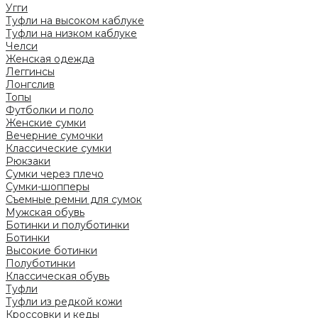
Угги
Туфли на высоком каблуке
Туфли на низком каблуке
Челси
Женская одежда
Леггинсы
Лонгслив
Топы
Футболки и поло
Женские сумки
Вечерние сумочки
Классические сумки
Рюкзаки
Сумки через плечо
Сумки-шопперы
Съемные ремни для сумок
Мужская обувь
Ботинки и полуботинки
Ботинки
Высокие ботинки
Полуботинки
Классическая обувь
Туфли
Туфли из редкой кожи
Кроссовки и кеды