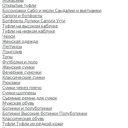
Мокасины
Открытые туфли
Босоножки
Сабо и мюли
Сандалии и вьетнамки
Сапоги и ботфорты
Ботфорты
Дутики
Сапоги
Угги
Туфли на высоком каблуке
Туфли на низком каблуке
Челси
Женская одежда
Леггинсы
Лонгслив
Топы
Футболки и поло
Женские сумки
Вечерние сумочки
Классические сумки
Рюкзаки
Сумки через плечо
Сумки-шопперы
Съемные ремни для сумок
Мужская обувь
Ботинки и полуботинки
Ботинки
Высокие ботинки
Полуботинки
Классическая обувь
Туфли
Туфли из редкой кожи