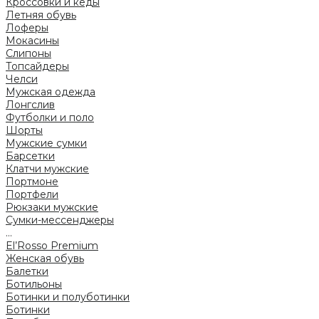
Кроссовки и кеды
Летняя обувь
Лоферы
Мокасины
Слипоны
Топсайдеры
Челси
Мужская одежда
Лонгслив
Футболки и поло
Шорты
Мужские сумки
Барсетки
Клатчи мужские
Портмоне
Портфели
Рюкзаки мужские
Сумки-мессенджеры
...
El’Rosso Premium
Женская обувь
Балетки
Ботильоны
Ботинки и полуботинки
Ботинки