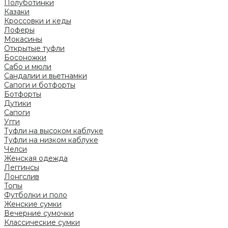
Полуботинки
Казаки
Кроссовки и кеды
Лоферы
Мокасины
Открытые туфли
Босоножки
Сабо и мюли
Сандалии и вьетнамки
Сапоги и ботфорты
Ботфорты
Дутики
Сапоги
Угги
Туфли на высоком каблуке
Туфли на низком каблуке
Челси
Женская одежда
Леггинсы
Лонгслив
Топы
Футболки и поло
Женские сумки
Вечерние сумочки
Классические сумки