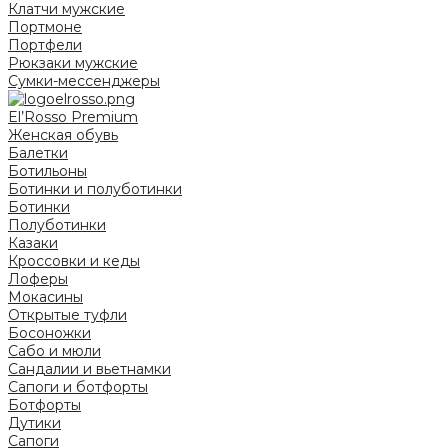
Клатчи мужские
Портмоне
Портфели
Рюкзаки мужские
Сумки-мессенджеры
El’Rosso Premium
Женская обувь
Балетки
Ботильоны
Ботинки и полуботинки
Ботинки
Полуботинки
Казаки
Кроссовки и кеды
Лоферы
Мокасины
Открытые туфли
Босоножки
Сабо и мюли
Сандалии и вьетнамки
Сапоги и ботфорты
Ботфорты
Дутики
Сапоги