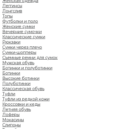
Женская одежда
Леггинсы
Лонгслив
Топы
Футболки и поло
Женские сумки
Вечерние сумочки
Классические сумки
Рюкзаки
Сумки через плечо
Сумки-шопперы
Съемные ремни для сумок
Мужская обувь
Ботинки и полуботинки
Ботинки
Высокие ботинки
Полуботинки
Классическая обувь
Туфли
Туфли из редкой кожи
Кроссовки и кеды
Летняя обувь
Лоферы
Мокасины
Слипоны