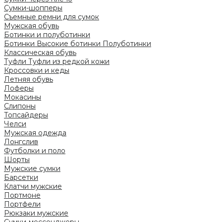
Сумки-шопперы
Съемные ремни для сумок
Мужская обувь
Ботинки и полуботинки
Ботинки
Высокие ботинки
Полуботинки
Классическая обувь
Туфли
Туфли из редкой кожи
Кроссовки и кеды
Летняя обувь
Лоферы
Мокасины
Слипоны
Топсайдеры
Челси
Мужская одежда
Лонгслив
Футболки и поло
Шорты
Мужские сумки
Барсетки
Клатчи мужские
Портмоне
Портфели
Рюкзаки мужские