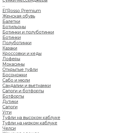
Сумки-мессенджеры
...
El’Rosso Premium
Женская обувь
Балетки
Ботильоны
Ботинки и полуботинки
Ботинки
Полуботинки
Казаки
Кроссовки и кеды
Лоферы
Мокасины
Открытые туфли
Босоножки
Сабо и мюли
Сандалии и вьетнамки
Сапоги и ботфорты
Ботфорты
Дутики
Сапоги
Угги
Туфли на высоком каблуке
Туфли на низком каблуке
Челси