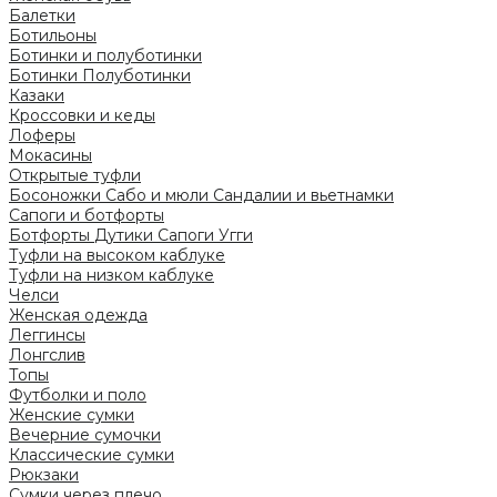
Балетки
Ботильоны
Ботинки и полуботинки
Ботинки
Полуботинки
Казаки
Кроссовки и кеды
Лоферы
Мокасины
Открытые туфли
Босоножки
Сабо и мюли
Сандалии и вьетнамки
Сапоги и ботфорты
Ботфорты
Дутики
Сапоги
Угги
Туфли на высоком каблуке
Туфли на низком каблуке
Челси
Женская одежда
Леггинсы
Лонгслив
Топы
Футболки и поло
Женские сумки
Вечерние сумочки
Классические сумки
Рюкзаки
Сумки через плечо