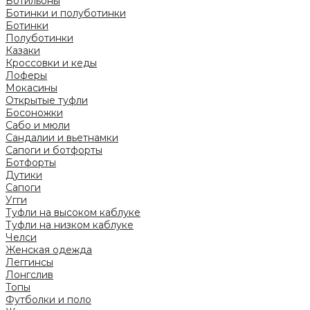
Ботильоны
Ботинки и полуботинки
Ботинки
Полуботинки
Казаки
Кроссовки и кеды
Лоферы
Мокасины
Открытые туфли
Босоножки
Сабо и мюли
Сандалии и вьетнамки
Сапоги и ботфорты
Ботфорты
Дутики
Сапоги
Угги
Туфли на высоком каблуке
Туфли на низком каблуке
Челси
Женская одежда
Леггинсы
Лонгслив
Топы
Футболки и поло