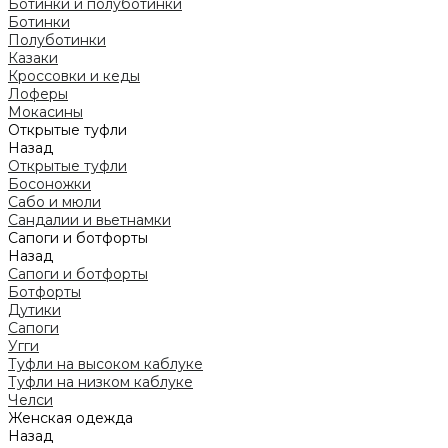
Ботинки и полуботинки
Ботинки
Полуботинки
Казаки
Кроссовки и кеды
Лоферы
Мокасины
Открытые туфли
Назад
Открытые туфли
Босоножки
Сабо и мюли
Сандалии и вьетнамки
Сапоги и ботфорты
Назад
Сапоги и ботфорты
Ботфорты
Дутики
Сапоги
Угги
Туфли на высоком каблуке
Туфли на низком каблуке
Челси
Женская одежда
Назад