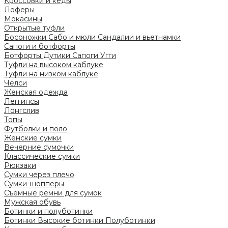
Кроссовки и кеды
Лоферы
Мокасины
Открытые туфли
Босоножки
Сабо и мюли
Сандалии и вьетнамки
Сапоги и ботфорты
Ботфорты
Дутики
Сапоги
Угги
Туфли на высоком каблуке
Туфли на низком каблуке
Челси
Женская одежда
Леггинсы
Лонгслив
Топы
Футболки и поло
Женские сумки
Вечерние сумочки
Классические сумки
Рюкзаки
Сумки через плечо
Сумки-шопперы
Съемные ремни для сумок
Мужская обувь
Ботинки и полуботинки
Ботинки
Высокие ботинки
Полуботинки