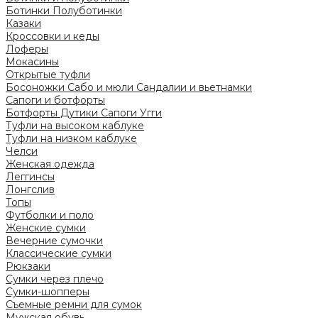
Ботинки
Полуботинки
Казаки
Кроссовки и кеды
Лоферы
Мокасины
Открытые туфли
Босоножки
Сабо и мюли
Сандалии и вьетнамки
Сапоги и ботфорты
Ботфорты
Дутики
Сапоги
Угги
Туфли на высоком каблуке
Туфли на низком каблуке
Челси
Женская одежда
Леггинсы
Лонгслив
Топы
Футболки и поло
Женские сумки
Вечерние сумочки
Классические сумки
Рюкзаки
Сумки через плечо
Сумки-шопперы
Съемные ремни для сумок
Мужская обувь