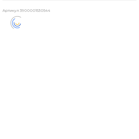
Артикул
3900001530544