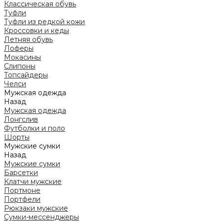
Классическая обувь
Туфли
Туфли из редкой кожи
Кроссовки и кеды
Летняя обувь
Лоферы
Мокасины
Слипоны
Топсайдеры
Челси
Мужская одежда
Назад
Мужская одежда
Лонгслив
Футболки и поло
Шорты
Мужские сумки
Назад
Мужские сумки
Барсетки
Клатчи мужские
Портмоне
Портфели
Рюкзаки мужские
Сумки-мессенджеры