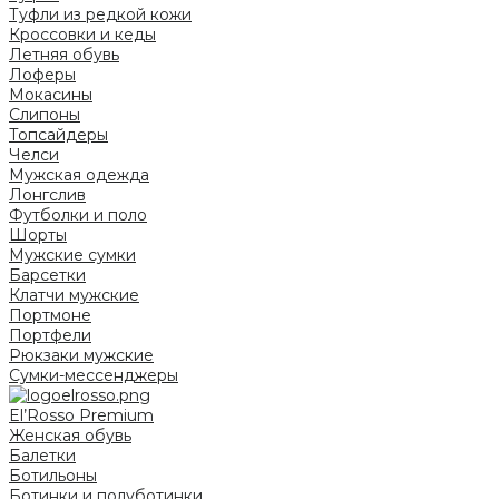
Туфли из редкой кожи
Кроссовки и кеды
Летняя обувь
Лоферы
Мокасины
Слипоны
Топсайдеры
Челси
Мужская одежда
Лонгслив
Футболки и поло
Шорты
Мужские сумки
Барсетки
Клатчи мужские
Портмоне
Портфели
Рюкзаки мужские
Сумки-мессенджеры
El’Rosso Premium
Женская обувь
Балетки
Ботильоны
Ботинки и полуботинки