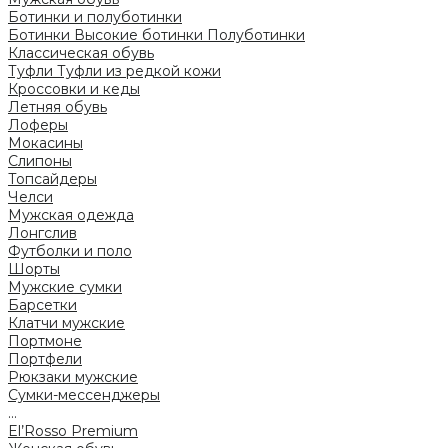
Ботинки и полуботинки
Ботинки
Высокие ботинки
Полуботинки
Классическая обувь
Туфли
Туфли из редкой кожи
Кроссовки и кеды
Летняя обувь
Лоферы
Мокасины
Слипоны
Топсайдеры
Челси
Мужская одежда
Лонгслив
Футболки и поло
Шорты
Мужские сумки
Барсетки
Клатчи мужские
Портмоне
Портфели
Рюкзаки мужские
Сумки-мессенджеры
...
El’Rosso Premium