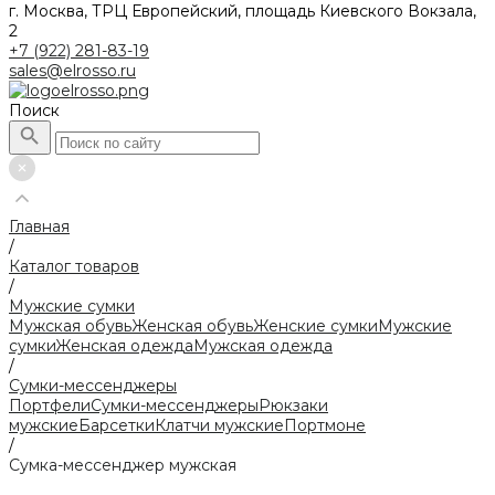
г. Москва, ТРЦ Европейский, площадь Киевского Вокзала,
2
+7 (922) 281-83-19
sales@elrosso.ru
Поиск
Главная
/
Каталог товаров
/
Мужские сумки
Мужская обувь
Женская обувь
Женские сумки
Мужские
сумки
Женская одежда
Мужская одежда
/
Сумки-мессенджеры
Портфели
Сумки-мессенджеры
Рюкзаки
мужские
Барсетки
Клатчи мужские
Портмоне
/
Сумка-мессенджер мужская