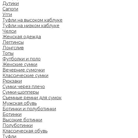
Дутики
Сапоги
Угги
Туфли на высоком каблуке
Туфли на низком каблуке
Челси
Женская одежда
Леггинсы
Лонгслив
Топы
Футболки и поло
Женские сумки
Вечерние сумочки
Классические сумки
Рюкзаки
Сумки через плечо
Сумки-шопперы
Съемные ремни для сумок
Мужская обувь
Ботинки и полуботинки
Ботинки
Высокие ботинки
Полуботинки
Классическая обувь
Туфли