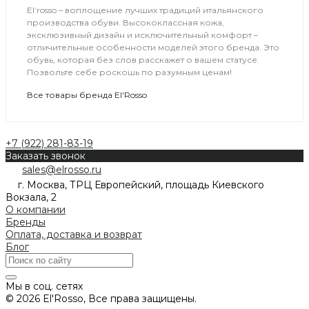
El’rosso – воплощение лучших традиций итальянского
производства обуви. Высококлассная кожа,
эксклюзивный дизайн и исключительный комфорт –
отличительные особенности моделей этого бренда. Это
обувь, которая без слов расскажет о вашем статусе.
Позвольте себе роскошь по разумным ценам!
Все товары бренда El'Rosso
+7 (922) 281-83-19
Заказать звонок
sales@elrosso.ru
г. Москва, ТРЦ Европейский, площадь Киевского
Вокзала, 2
О компании
Бренды
Оплата, доставка и возврат
Блог
Мы в соц. сетях
© 2026 El'Rosso, Все права защищены.