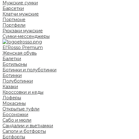
Мужские сумки
Барсетки
Клатчи мужские
Портмоне
Портфели
Рюкзаки мужские
Сумки-мессенджеры
El’Rosso Premium
Женская обувь
Балетки
Ботильоны
Ботинки и полуботинки
Ботинки
Полуботинки
Казаки
Кроссовки и кеды
Лоферы
Мокасины
Открытые туфли
Босоножки
Сабо и мюли
Сандалии и вьетнамки
Сапоги и ботфорты
Ботфорты