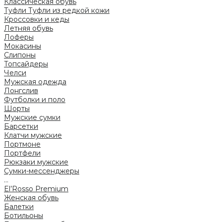
Классическая обувь
Туфли
Туфли из редкой кожи
Кроссовки и кеды
Летняя обувь
Лоферы
Мокасины
Слипоны
Топсайдеры
Челси
Мужская одежда
Лонгслив
Футболки и поло
Шорты
Мужские сумки
Барсетки
Клатчи мужские
Портмоне
Портфели
Рюкзаки мужские
Сумки-мессенджеры
...
El’Rosso Premium
Женская обувь
Балетки
Ботильоны