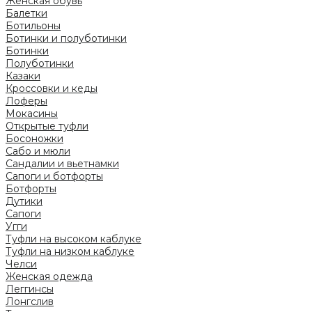
Женская обувь
Балетки
Ботильоны
Ботинки и полуботинки
Ботинки
Полуботинки
Казаки
Кроссовки и кеды
Лоферы
Мокасины
Открытые туфли
Босоножки
Сабо и мюли
Сандалии и вьетнамки
Сапоги и ботфорты
Ботфорты
Дутики
Сапоги
Угги
Туфли на высоком каблуке
Туфли на низком каблуке
Челси
Женская одежда
Леггинсы
Лонгслив