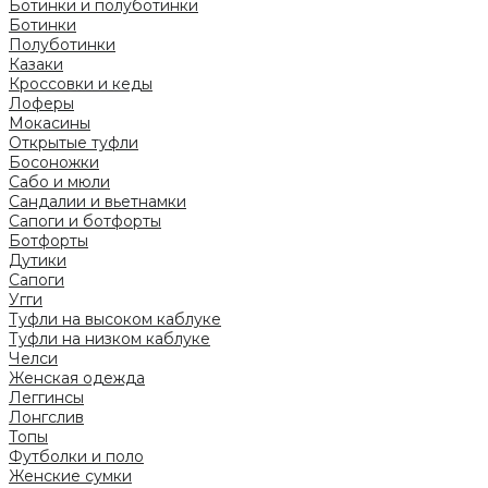
Ботинки и полуботинки
Ботинки
Полуботинки
Казаки
Кроссовки и кеды
Лоферы
Мокасины
Открытые туфли
Босоножки
Сабо и мюли
Сандалии и вьетнамки
Сапоги и ботфорты
Ботфорты
Дутики
Сапоги
Угги
Туфли на высоком каблуке
Туфли на низком каблуке
Челси
Женская одежда
Леггинсы
Лонгслив
Топы
Футболки и поло
Женские сумки