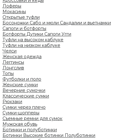
Кроссовки и кеды
Лоферы
Мокасины
Открытые туфли
Босоножки
Сабо и мюли
Сандалии и вьетнамки
Сапоги и ботфорты
Ботфорты
Дутики
Сапоги
Угги
Туфли на высоком каблуке
Туфли на низком каблуке
Челси
Женская одежда
Леггинсы
Лонгслив
Топы
Футболки и поло
Женские сумки
Вечерние сумочки
Классические сумки
Рюкзаки
Сумки через плечо
Сумки-шопперы
Съемные ремни для сумок
Мужская обувь
Ботинки и полуботинки
Ботинки
Высокие ботинки
Полуботинки