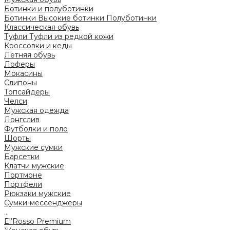
Ботинки и полуботинки
Ботинки
Высокие ботинки
Полуботинки
Классическая обувь
Туфли
Туфли из редкой кожи
Кроссовки и кеды
Летняя обувь
Лоферы
Мокасины
Слипоны
Топсайдеры
Челси
Мужская одежда
Лонгслив
Футболки и поло
Шорты
Мужские сумки
Барсетки
Клатчи мужские
Портмоне
Портфели
Рюкзаки мужские
Сумки-мессенджеры
...
El’Rosso Premium