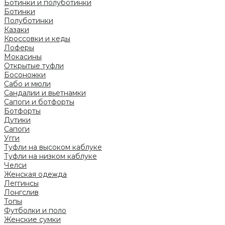
Ботинки и полуботинки
Ботинки
Полуботинки
Казаки
Кроссовки и кеды
Лоферы
Мокасины
Открытые туфли
Босоножки
Сабо и мюли
Сандалии и вьетнамки
Сапоги и ботфорты
Ботфорты
Дутики
Сапоги
Угги
Туфли на высоком каблуке
Туфли на низком каблуке
Челси
Женская одежда
Леггинсы
Лонгслив
Топы
Футболки и поло
Женские сумки