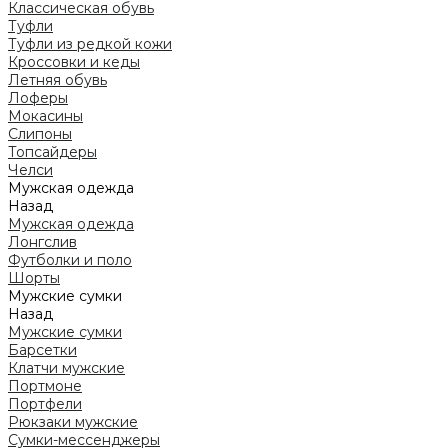
Классическая обувь
Туфли
Туфли из редкой кожи
Кроссовки и кеды
Летняя обувь
Лоферы
Мокасины
Слипоны
Топсайдеры
Челси
Мужская одежда
Назад
Мужская одежда
Лонгслив
Футболки и поло
Шорты
Мужские сумки
Назад
Мужские сумки
Барсетки
Клатчи мужские
Портмоне
Портфели
Рюкзаки мужские
Сумки-мессенджеры