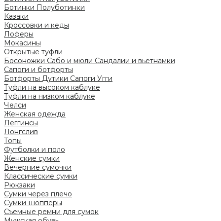
Ботинки
Полуботинки
Казаки
Кроссовки и кеды
Лоферы
Мокасины
Открытые туфли
Босоножки
Сабо и мюли
Сандалии и вьетнамки
Сапоги и ботфорты
Ботфорты
Дутики
Сапоги
Угги
Туфли на высоком каблуке
Туфли на низком каблуке
Челси
Женская одежда
Леггинсы
Лонгслив
Топы
Футболки и поло
Женские сумки
Вечерние сумочки
Классические сумки
Рюкзаки
Сумки через плечо
Сумки-шопперы
Съемные ремни для сумок
Мужская обувь