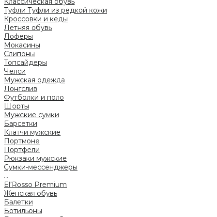
Классическая обувь
Туфли
Туфли из редкой кожи
Кроссовки и кеды
Летняя обувь
Лоферы
Мокасины
Слипоны
Топсайдеры
Челси
Мужская одежда
Лонгслив
Футболки и поло
Шорты
Мужские сумки
Барсетки
Клатчи мужские
Портмоне
Портфели
Рюкзаки мужские
Сумки-мессенджеры
...
El’Rosso Premium
Женская обувь
Балетки
Ботильоны