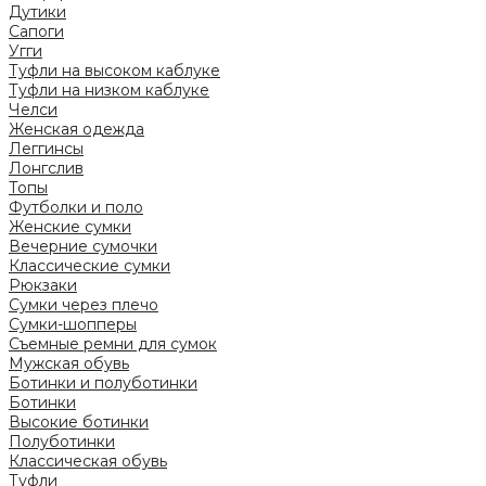
Дутики
Сапоги
Угги
Туфли на высоком каблуке
Туфли на низком каблуке
Челси
Женская одежда
Леггинсы
Лонгслив
Топы
Футболки и поло
Женские сумки
Вечерние сумочки
Классические сумки
Рюкзаки
Сумки через плечо
Сумки-шопперы
Съемные ремни для сумок
Мужская обувь
Ботинки и полуботинки
Ботинки
Высокие ботинки
Полуботинки
Классическая обувь
Туфли