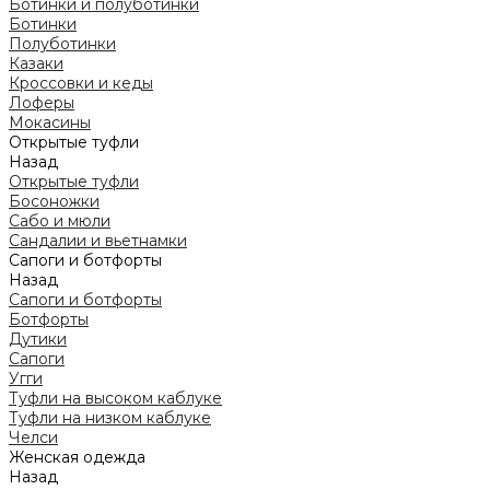
Ботинки и полуботинки
Ботинки
Полуботинки
Казаки
Кроссовки и кеды
Лоферы
Мокасины
Открытые туфли
Назад
Открытые туфли
Босоножки
Сабо и мюли
Сандалии и вьетнамки
Сапоги и ботфорты
Назад
Сапоги и ботфорты
Ботфорты
Дутики
Сапоги
Угги
Туфли на высоком каблуке
Туфли на низком каблуке
Челси
Женская одежда
Назад