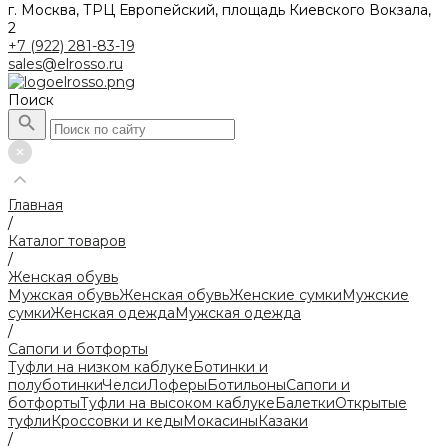
г. Москва, ТРЦ Европейский, площадь Киевского Вокзала,
2
+7 (922) 281-83-19
sales@elrosso.ru
Поиск
Главная
/
Каталог товаров
/
Женская обувь
Мужская обувь
Женская обувь
Женские сумки
Мужские
сумки
Женская одежда
Мужская одежда
/
Сапоги и ботфорты
Туфли на низком каблуке
Ботинки и
полуботинки
Челси
Лоферы
Ботильоны
Сапоги и
ботфорты
Туфли на высоком каблуке
Балетки
Открытые
туфли
Кроссовки и кеды
Мокасины
Казаки
/