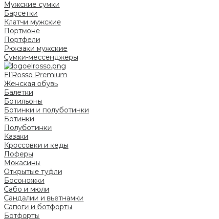
Мужские сумки
Барсетки
Клатчи мужские
Портмоне
Портфели
Рюкзаки мужские
Сумки-мессенджеры
El’Rosso Premium
Женская обувь
Балетки
Ботильоны
Ботинки и полуботинки
Ботинки
Полуботинки
Казаки
Кроссовки и кеды
Лоферы
Мокасины
Открытые туфли
Босоножки
Сабо и мюли
Сандалии и вьетнамки
Сапоги и ботфорты
Ботфорты