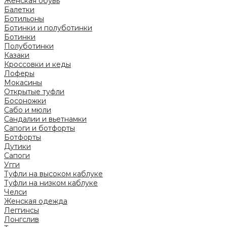
Женская обувь
Балетки
Ботильоны
Ботинки и полуботинки
Ботинки
Полуботинки
Казаки
Кроссовки и кеды
Лоферы
Мокасины
Открытые туфли
Босоножки
Сабо и мюли
Сандалии и вьетнамки
Сапоги и ботфорты
Ботфорты
Дутики
Сапоги
Угги
Туфли на высоком каблуке
Туфли на низком каблуке
Челси
Женская одежда
Леггинсы
Лонгслив