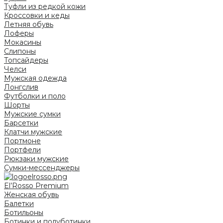
Туфли из редкой кожи
Кроссовки и кеды
Летняя обувь
Лоферы
Мокасины
Слипоны
Топсайдеры
Челси
Мужская одежда
Лонгслив
Футболки и поло
Шорты
Мужские сумки
Барсетки
Клатчи мужские
Портмоне
Портфели
Рюкзаки мужские
Сумки-мессенджеры
El’Rosso Premium
Женская обувь
Балетки
Ботильоны
Ботинки и полуботинки