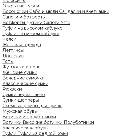
Мокасины
Открытые туфли
Босоножки
Сабо и мюли
Сандалии и вьетнамки
Сапоги и ботфорты
Ботфорты
Дутики
Сапоги
Угги
Туфли на высоком каблуке
Туфли на низком каблуке
Челси
Женская одежда
Леггинсы
Лонгслив
Топы
Футболки и поло
Женские сумки
Вечерние сумочки
Классические сумки
Рюкзаки
Сумки через плечо
Сумки-шопперы
Съемные ремни для сумок
Мужская обувь
Ботинки и полуботинки
Ботинки
Высокие ботинки
Полуботинки
Классическая обувь
Туфли
Туфли из редкой кожи