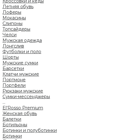
Кроссовки и кеды
Летняя обувь
Лоферы
Мокасины
Слипоны
Топсайдеры
Челси
Мужская одежда
Лонгслив
Футболки и поло
Шорты
Мужские сумки
Барсетки
Клатчи мужские
Портмоне
Портфели
Рюкзаки мужские
Сумки-мессенджеры
...
El’Rosso Premium
Женская обувь
Балетки
Ботильоны
Ботинки и полуботинки
Ботинки