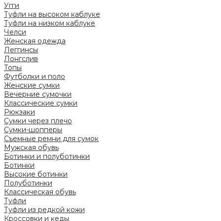
Угги
Туфли на высоком каблуке
Туфли на низком каблуке
Челси
Женская одежда
Леггинсы
Лонгслив
Топы
Футболки и поло
Женские сумки
Вечерние сумочки
Классические сумки
Рюкзаки
Сумки через плечо
Сумки-шопперы
Съемные ремни для сумок
Мужская обувь
Ботинки и полуботинки
Ботинки
Высокие ботинки
Полуботинки
Классическая обувь
Туфли
Туфли из редкой кожи
Кроссовки и кеды