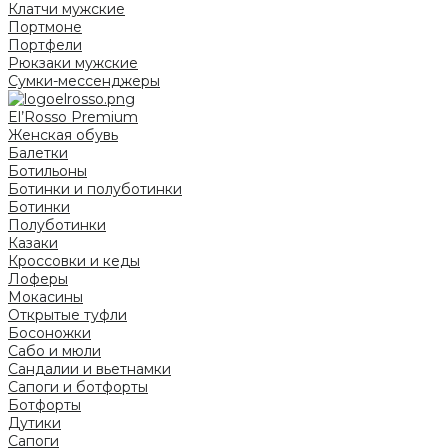
Клатчи мужские
Портмоне
Портфели
Рюкзаки мужские
Сумки-мессенджеры
El’Rosso Premium
Женская обувь
Балетки
Ботильоны
Ботинки и полуботинки
Ботинки
Полуботинки
Казаки
Кроссовки и кеды
Лоферы
Мокасины
Открытые туфли
Босоножки
Сабо и мюли
Сандалии и вьетнамки
Сапоги и ботфорты
Ботфорты
Дутики
Сапоги