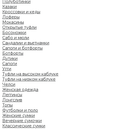
Полуботинки
Казаки
Кроссовки и кеды
Лоферы
Мокасины
Открытые туфли
Босоножки
Сабо и мюли
Сандалии и вьетнамки
Сапоги и ботфорты
Ботфорты
Дутики
Сапоги
Угги
Туфли на высоком каблуке
Туфли на низком каблуке
Челси
Женская одежда
Леггинсы
Лонгслив
Топы
Футболки и поло
Женские сумки
Вечерние сумочки
Классические сумки