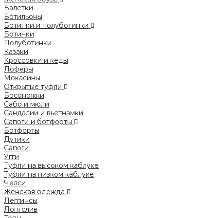
Балетки
Ботильоны
Ботинки и полуботинки
Ботинки
Полуботинки
Казаки
Кроссовки и кеды
Лоферы
Мокасины
Открытые туфли
Босоножки
Сабо и мюли
Сандалии и вьетнамки
Сапоги и ботфорты
Ботфорты
Дутики
Сапоги
Угги
Туфли на высоком каблуке
Туфли на низком каблуке
Челси
Женская одежда
Леггинсы
Лонгслив