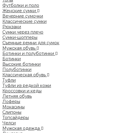
Топы
Футболки и поло
Женские сумки
Вечерние сумочки
Классические сумки
Рюкзаки
Сумки через плечо
Сумки-шопперы
Съемные ремни для сумок
Мужская обувь
Ботинки и полуботинки
Ботинки
Высокие ботинки
Полуботинки
Классическая обувь
Туфли
Туфли из редкой кожи
Кроссовки и кеды
Летняя обувь
Лоферы
Мокасины
Слипоны
Топсайдеры
Челси
Мужская одежда