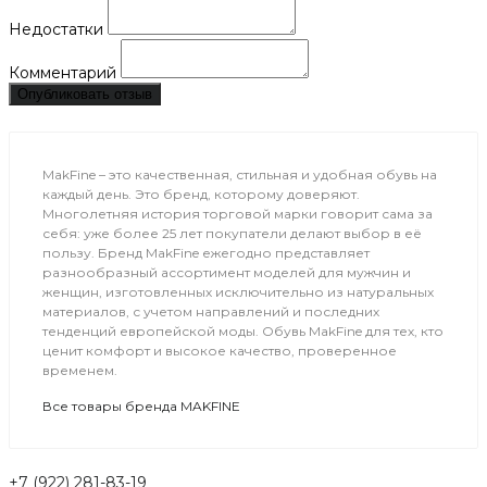
Недостатки
Комментарий
Опубликовать отзыв
MakFine – это качественная, стильная и удобная обувь на
каждый день. Это бренд, которому доверяют.
Многолетняя история торговой марки говорит сама за
себя: уже более 25 лет покупатели делают выбор в её
пользу. Бренд MakFine ежегодно представляет
разнообразный ассортимент моделей для мужчин и
женщин, изготовленных исключительно из натуральных
материалов, с учетом направлений и последних
тенденций европейской моды. Обувь MakFine для тех, кто
ценит комфорт и высокое качество, проверенное
временем.
Все товары бренда MAKFINE
+7 (922) 281-83-19