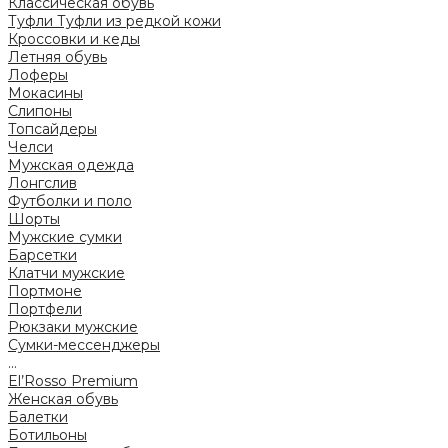
Классическая обувь
Туфли
Туфли из редкой кожи
Кроссовки и кеды
Летняя обувь
Лоферы
Мокасины
Слипоны
Топсайдеры
Челси
Мужская одежда
Лонгслив
Футболки и поло
Шорты
Мужские сумки
Барсетки
Клатчи мужские
Портмоне
Портфели
Рюкзаки мужские
Сумки-мессенджеры
...
El’Rosso Premium
Женская обувь
Балетки
Ботильоны