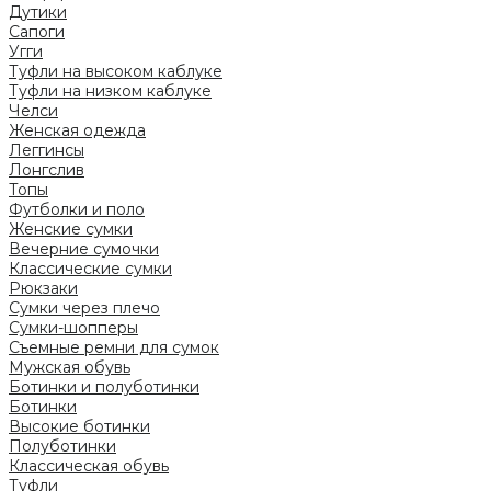
Дутики
Сапоги
Угги
Туфли на высоком каблуке
Туфли на низком каблуке
Челси
Женская одежда
Леггинсы
Лонгслив
Топы
Футболки и поло
Женские сумки
Вечерние сумочки
Классические сумки
Рюкзаки
Сумки через плечо
Сумки-шопперы
Съемные ремни для сумок
Мужская обувь
Ботинки и полуботинки
Ботинки
Высокие ботинки
Полуботинки
Классическая обувь
Туфли