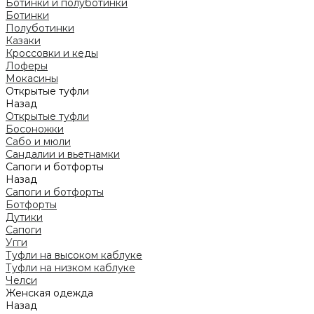
Ботинки и полуботинки
Ботинки
Полуботинки
Казаки
Кроссовки и кеды
Лоферы
Мокасины
Открытые туфли
Назад
Открытые туфли
Босоножки
Сабо и мюли
Сандалии и вьетнамки
Сапоги и ботфорты
Назад
Сапоги и ботфорты
Ботфорты
Дутики
Сапоги
Угги
Туфли на высоком каблуке
Туфли на низком каблуке
Челси
Женская одежда
Назад