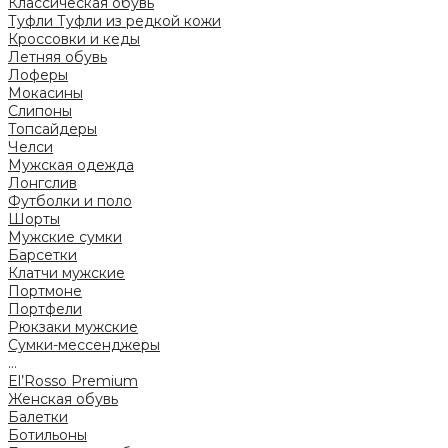
Классическая обувь
Туфли
Туфли из редкой кожи
Кроссовки и кеды
Летняя обувь
Лоферы
Мокасины
Слипоны
Топсайдеры
Челси
Мужская одежда
Лонгслив
Футболки и поло
Шорты
Мужские сумки
Барсетки
Клатчи мужские
Портмоне
Портфели
Рюкзаки мужские
Сумки-мессенджеры
...
El’Rosso Premium
Женская обувь
Балетки
Ботильоны