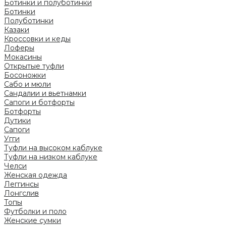
Ботинки и полуботинки
Ботинки
Полуботинки
Казаки
Кроссовки и кеды
Лоферы
Мокасины
Открытые туфли
Босоножки
Сабо и мюли
Сандалии и вьетнамки
Сапоги и ботфорты
Ботфорты
Дутики
Сапоги
Угги
Туфли на высоком каблуке
Туфли на низком каблуке
Челси
Женская одежда
Леггинсы
Лонгслив
Топы
Футболки и поло
Женские сумки