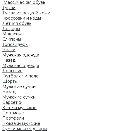
Классическая обувь
Туфли
Туфли из редкой кожи
Кроссовки и кеды
Летняя обувь
Лоферы
Мокасины
Слипоны
Топсайдеры
Челси
Мужская одежда
Назад
Мужская одежда
Лонгслив
Футболки и поло
Шорты
Мужские сумки
Назад
Мужские сумки
Барсетки
Клатчи мужские
Портмоне
Портфели
Рюкзаки мужские
Сумки-мессенджеры