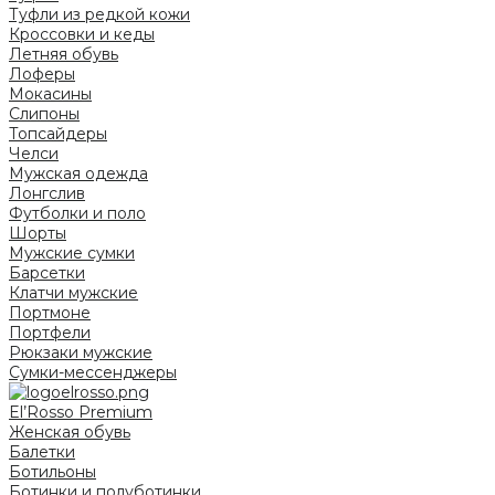
Туфли из редкой кожи
Кроссовки и кеды
Летняя обувь
Лоферы
Мокасины
Слипоны
Топсайдеры
Челси
Мужская одежда
Лонгслив
Футболки и поло
Шорты
Мужские сумки
Барсетки
Клатчи мужские
Портмоне
Портфели
Рюкзаки мужские
Сумки-мессенджеры
El’Rosso Premium
Женская обувь
Балетки
Ботильоны
Ботинки и полуботинки