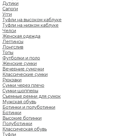
Дутики
Сапоги
Угги
Туфли на высоком каблуке
Туфли на низком каблуке
Челси
Женская одежда
Леггинсы
Лонгслив
Топы
Футболки и поло
Женские сумки
Вечерние сумочки
Классические сумки
Рюкзаки
Сумки через плечо
Сумки-шопперы
Съемные ремни для сумок
Мужская обувь
Ботинки и полуботинки
Ботинки
Высокие ботинки
Полуботинки
Классическая обувь
Туфли