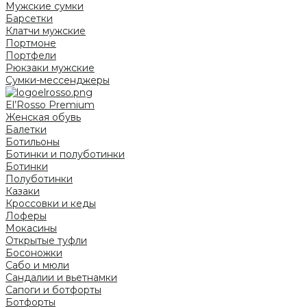
Мужские сумки
Барсетки
Клатчи мужские
Портмоне
Портфели
Рюкзаки мужские
Сумки-мессенджеры
El’Rosso Premium
Женская обувь
Балетки
Ботильоны
Ботинки и полуботинки
Ботинки
Полуботинки
Казаки
Кроссовки и кеды
Лоферы
Мокасины
Открытые туфли
Босоножки
Сабо и мюли
Сандалии и вьетнамки
Сапоги и ботфорты
Ботфорты