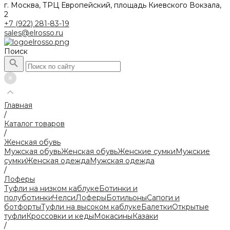
г. Москва, ТРЦ Европейский, площадь Киевского Вокзала,
2
+7 (922) 281-83-19
sales@elrosso.ru
Поиск
Главная
/
Каталог товаров
/
Женская обувь
Мужская обувь
Женская обувь
Женские сумки
Мужские
сумки
Женская одежда
Мужская одежда
/
Лоферы
Туфли на низком каблуке
Ботинки и
полуботинки
Челси
Лоферы
Ботильоны
Сапоги и
ботфорты
Туфли на высоком каблуке
Балетки
Открытые
туфли
Кроссовки и кеды
Мокасины
Казаки
/