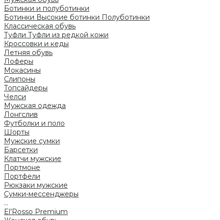
Ботинки и полуботинки
Ботинки
Высокие ботинки
Полуботинки
Классическая обувь
Туфли
Туфли из редкой кожи
Кроссовки и кеды
Летняя обувь
Лоферы
Мокасины
Слипоны
Топсайдеры
Челси
Мужская одежда
Лонгслив
Футболки и поло
Шорты
Мужские сумки
Барсетки
Клатчи мужские
Портмоне
Портфели
Рюкзаки мужские
Сумки-мессенджеры
...
El’Rosso Premium