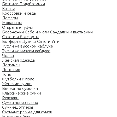
Ботинки
Полуботинки
Казаки
Кроссовки и кеды
Лоферы
Мокасины
Открытые туфли
Босоножки
Сабо и мюли
Сандалии и вьетнамки
Сапоги и ботфорты
Ботфорты
Дутики
Сапоги
Угги
Туфли на высоком каблуке
Туфли на низком каблуке
Челси
Женская одежда
Леггинсы
Лонгслив
Топы
Футболки и поло
Женские сумки
Вечерние сумочки
Классические сумки
Рюкзаки
Сумки через плечо
Сумки-шопперы
Съемные ремни для сумок
Мужская обувь