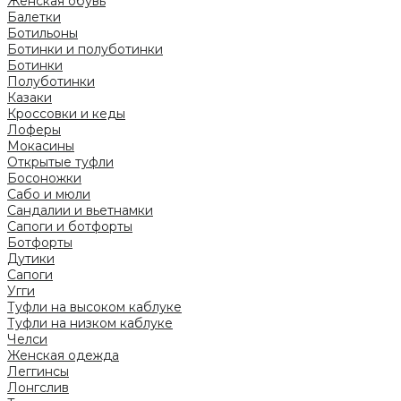
Женская обувь
Балетки
Ботильоны
Ботинки и полуботинки
Ботинки
Полуботинки
Казаки
Кроссовки и кеды
Лоферы
Мокасины
Открытые туфли
Босоножки
Сабо и мюли
Сандалии и вьетнамки
Сапоги и ботфорты
Ботфорты
Дутики
Сапоги
Угги
Туфли на высоком каблуке
Туфли на низком каблуке
Челси
Женская одежда
Леггинсы
Лонгслив