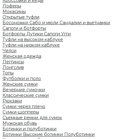
Кроссовки и кеды
Лоферы
Мокасины
Открытые туфли
Босоножки
Сабо и мюли
Сандалии и вьетнамки
Сапоги и ботфорты
Ботфорты
Дутики
Сапоги
Угги
Туфли на высоком каблуке
Туфли на низком каблуке
Челси
Женская одежда
Леггинсы
Лонгслив
Топы
Футболки и поло
Женские сумки
Вечерние сумочки
Классические сумки
Рюкзаки
Сумки через плечо
Сумки-шопперы
Съемные ремни для сумок
Мужская обувь
Ботинки и полуботинки
Ботинки
Высокие ботинки
Полуботинки