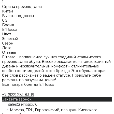
1
Страна производства
Китай
Высота подошвы
0.5
Бренд
El'Rosso
Цвет
Зеленый
Сезон
Лето
Отзывы
El’rosso – воплощение лучших традиций итальянского
производства обуви. Высококлассная кожа, эксклюзивный
дизайн и исключительный комфорт – отличительные
особенности моделей этого бренда. Это обувь, которая
без слов расскажет о вашем статусе. Позвольте себе
роскошь по разумным ценам!
Все товары бренда El'Rosso
+7 (922) 281-83-19
Заказать звонок
sales@elrosso.ru
г. Москва, ТРЦ Европейский, площадь Киевского