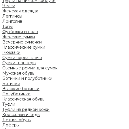
Туфли на низком каблуке
Челси
Женская одежда
Леггинсы
Лонгслив
Топы
Футболки и поло
Женские сумки
Вечерние сумочки
Классические сумки
Рюкзаки
Сумки через плечо
Сумки-шопперы
Съемные ремни для сумок
Мужская обувь
Ботинки и полуботинки
Ботинки
Высокие ботинки
Полуботинки
Классическая обувь
Туфли
Туфли из редкой кожи
Кроссовки и кеды
Летняя обувь
Лоферы