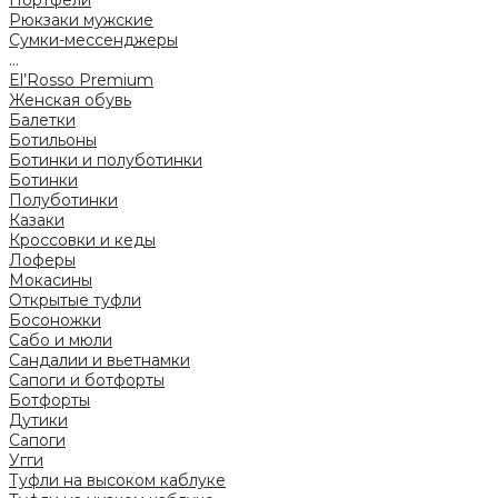
Портфели
Рюкзаки мужские
Сумки-мессенджеры
...
El’Rosso Premium
Женская обувь
Балетки
Ботильоны
Ботинки и полуботинки
Ботинки
Полуботинки
Казаки
Кроссовки и кеды
Лоферы
Мокасины
Открытые туфли
Босоножки
Сабо и мюли
Сандалии и вьетнамки
Сапоги и ботфорты
Ботфорты
Дутики
Сапоги
Угги
Туфли на высоком каблуке