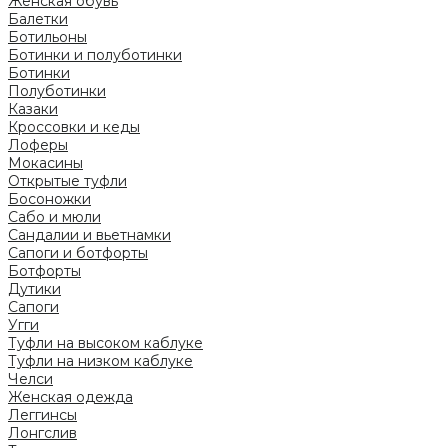
Женская обувь
Балетки
Ботильоны
Ботинки и полуботинки
Ботинки
Полуботинки
Казаки
Кроссовки и кеды
Лоферы
Мокасины
Открытые туфли
Босоножки
Сабо и мюли
Сандалии и вьетнамки
Сапоги и ботфорты
Ботфорты
Дутики
Сапоги
Угги
Туфли на высоком каблуке
Туфли на низком каблуке
Челси
Женская одежда
Леггинсы
Лонгслив