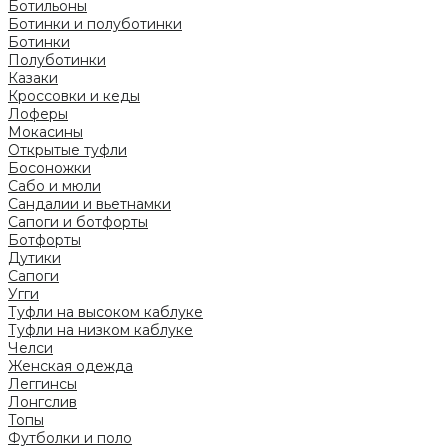
Ботильоны
Ботинки и полуботинки
Ботинки
Полуботинки
Казаки
Кроссовки и кеды
Лоферы
Мокасины
Открытые туфли
Босоножки
Сабо и мюли
Сандалии и вьетнамки
Сапоги и ботфорты
Ботфорты
Дутики
Сапоги
Угги
Туфли на высоком каблуке
Туфли на низком каблуке
Челси
Женская одежда
Леггинсы
Лонгслив
Топы
Футболки и поло