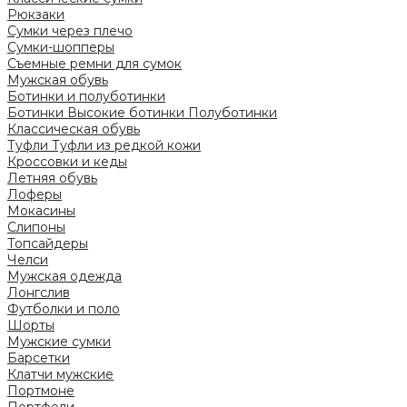
Рюкзаки
Сумки через плечо
Сумки-шопперы
Съемные ремни для сумок
Мужская обувь
Ботинки и полуботинки
Ботинки
Высокие ботинки
Полуботинки
Классическая обувь
Туфли
Туфли из редкой кожи
Кроссовки и кеды
Летняя обувь
Лоферы
Мокасины
Слипоны
Топсайдеры
Челси
Мужская одежда
Лонгслив
Футболки и поло
Шорты
Мужские сумки
Барсетки
Клатчи мужские
Портмоне