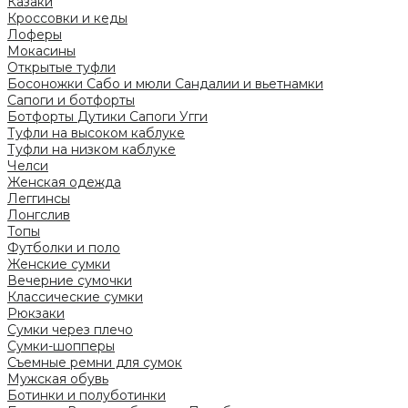
Казаки
Кроссовки и кеды
Лоферы
Мокасины
Открытые туфли
Босоножки
Сабо и мюли
Сандалии и вьетнамки
Сапоги и ботфорты
Ботфорты
Дутики
Сапоги
Угги
Туфли на высоком каблуке
Туфли на низком каблуке
Челси
Женская одежда
Леггинсы
Лонгслив
Топы
Футболки и поло
Женские сумки
Вечерние сумочки
Классические сумки
Рюкзаки
Сумки через плечо
Сумки-шопперы
Съемные ремни для сумок
Мужская обувь
Ботинки и полуботинки