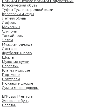
Ботинки
Высокие ботинки
Полуботинки
Классическая обувь
Туфли
Туфли из редкой кожи
Кроссовки и кеды
Летняя обувь
Лоферы
Мокасины
Слипоны
Топсайдеры
Челси
Мужская одежда
Лонгслив
Футболки и поло
Шорты
Мужские сумки
Барсетки
Клатчи мужские
Портмоне
Портфели
Рюкзаки мужские
Сумки-мессенджеры
...
El’Rosso Premium
Женская обувь
Балетки