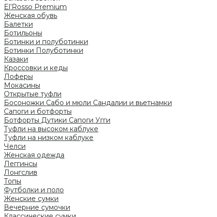
El’Rosso Premium
Женская обувь
Балетки
Ботильоны
Ботинки и полуботинки
Ботинки
Полуботинки
Казаки
Кроссовки и кеды
Лоферы
Мокасины
Открытые туфли
Босоножки
Сабо и мюли
Сандалии и вьетнамки
Сапоги и ботфорты
Ботфорты
Дутики
Сапоги
Угги
Туфли на высоком каблуке
Туфли на низком каблуке
Челси
Женская одежда
Леггинсы
Лонгслив
Топы
Футболки и поло
Женские сумки
Вечерние сумочки
Классические сумки