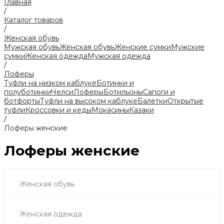
Главная
/
Каталог товаров
/
Женская обувь
Мужская обувь
Женская обувь
Женские сумки
Мужские
сумки
Женская одежда
Мужская одежда
/
Лоферы
Туфли на низком каблуке
Ботинки и
полуботинки
Челси
Лоферы
Ботильоны
Сапоги и
ботфорты
Туфли на высоком каблуке
Балетки
Открытые
туфли
Кроссовки и кеды
Мокасины
Казаки
/
Лоферы женские
Лоферы женские
Женская обувь
Женская одежда