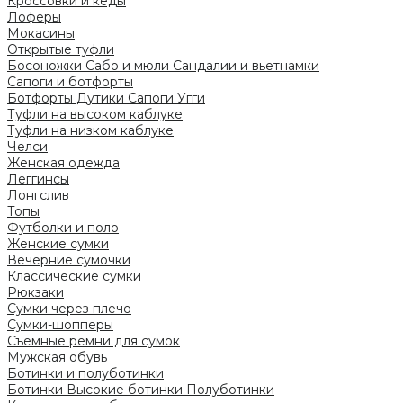
Кроссовки и кеды
Лоферы
Мокасины
Открытые туфли
Босоножки
Сабо и мюли
Сандалии и вьетнамки
Сапоги и ботфорты
Ботфорты
Дутики
Сапоги
Угги
Туфли на высоком каблуке
Туфли на низком каблуке
Челси
Женская одежда
Леггинсы
Лонгслив
Топы
Футболки и поло
Женские сумки
Вечерние сумочки
Классические сумки
Рюкзаки
Сумки через плечо
Сумки-шопперы
Съемные ремни для сумок
Мужская обувь
Ботинки и полуботинки
Ботинки
Высокие ботинки
Полуботинки