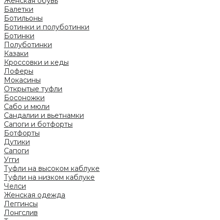
Женская обувь
Балетки
Ботильоны
Ботинки и полуботинки
Ботинки
Полуботинки
Казаки
Кроссовки и кеды
Лоферы
Мокасины
Открытые туфли
Босоножки
Сабо и мюли
Сандалии и вьетнамки
Сапоги и ботфорты
Ботфорты
Дутики
Сапоги
Угги
Туфли на высоком каблуке
Туфли на низком каблуке
Челси
Женская одежда
Леггинсы
Лонгслив