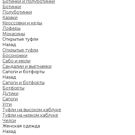
Ботинки и полуботинки
Ботинки
Полуботинки
Казаки
Кроссовки и кеды
Лоферы
Мокасины
Открытые туфли
Назад
Открытые туфли
Босоножки
Сабо и мюли
Сандалии и вьетнамки
Сапоги и ботфорты
Назад
Сапоги и ботфорты
Ботфорты
Дутики
Сапоги
Угги
Туфли на высоком каблуке
Туфли на низком каблуке
Челси
Женская одежда
Назад