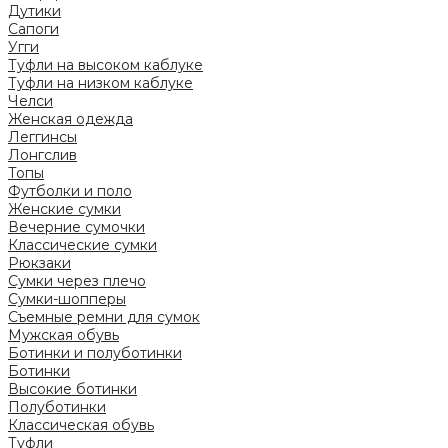
Дутики
Сапоги
Угги
Туфли на высоком каблуке
Туфли на низком каблуке
Челси
Женская одежда
Леггинсы
Лонгслив
Топы
Футболки и поло
Женские сумки
Вечерние сумочки
Классические сумки
Рюкзаки
Сумки через плечо
Сумки-шопперы
Съемные ремни для сумок
Мужская обувь
Ботинки и полуботинки
Ботинки
Высокие ботинки
Полуботинки
Классическая обувь
Туфли