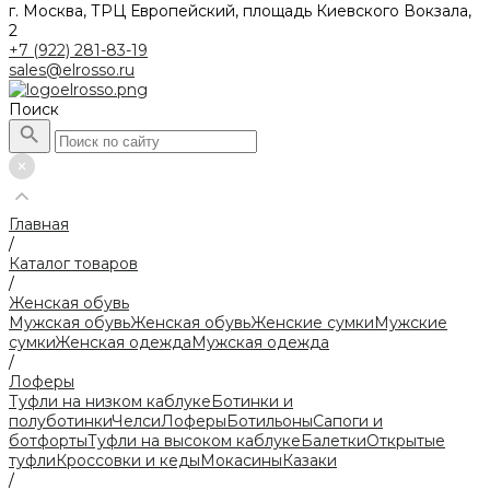
г. Москва, ТРЦ Европейский, площадь Киевского Вокзала,
2
+7 (922) 281-83-19
sales@elrosso.ru
Поиск
Главная
/
Каталог товаров
/
Женская обувь
Мужская обувь
Женская обувь
Женские сумки
Мужские
сумки
Женская одежда
Мужская одежда
/
Лоферы
Туфли на низком каблуке
Ботинки и
полуботинки
Челси
Лоферы
Ботильоны
Сапоги и
ботфорты
Туфли на высоком каблуке
Балетки
Открытые
туфли
Кроссовки и кеды
Мокасины
Казаки
/