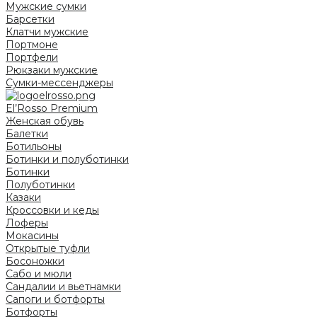
Мужские сумки
Барсетки
Клатчи мужские
Портмоне
Портфели
Рюкзаки мужские
Сумки-мессенджеры
El’Rosso Premium
Женская обувь
Балетки
Ботильоны
Ботинки и полуботинки
Ботинки
Полуботинки
Казаки
Кроссовки и кеды
Лоферы
Мокасины
Открытые туфли
Босоножки
Сабо и мюли
Сандалии и вьетнамки
Сапоги и ботфорты
Ботфорты