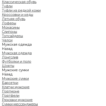
Классическая обувь
Туфли
Туфли из редкой кожи
Кроссовки и кеды
Летняя обувь
Лоферы
Мокасины
Слипоны
Топсайдеры
Челси
Мужская одежда
Назад
Мужская одежда
Лонгслив
Футболки и поло
Шорты
Мужские сумки
Назад
Мужские сумки
Барсетки
Клатчи мужские
Портмоне
Портфели
Рюкзаки мужские
Сумки-мессенджеры