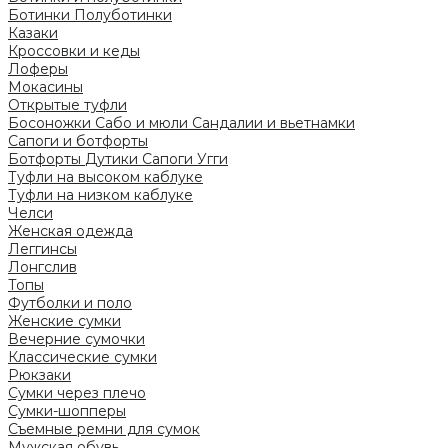
Ботинки
Полуботинки
Казаки
Кроссовки и кеды
Лоферы
Мокасины
Открытые туфли
Босоножки
Сабо и мюли
Сандалии и вьетнамки
Сапоги и ботфорты
Ботфорты
Дутики
Сапоги
Угги
Туфли на высоком каблуке
Туфли на низком каблуке
Челси
Женская одежда
Леггинсы
Лонгслив
Топы
Футболки и поло
Женские сумки
Вечерние сумочки
Классические сумки
Рюкзаки
Сумки через плечо
Сумки-шопперы
Съемные ремни для сумок
Мужская обувь