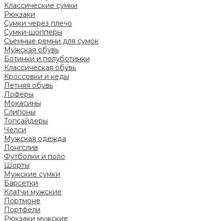
Классические сумки
Рюкзаки
Сумки через плечо
Сумки-шопперы
Съемные ремни для сумок
Мужская обувь
Ботинки и полуботинки
Классическая обувь
Кроссовки и кеды
Летняя обувь
Лоферы
Мокасины
Слипоны
Топсайдеры
Челси
Мужская одежда
Лонгслив
Футболки и поло
Шорты
Мужские сумки
Барсетки
Клатчи мужские
Портмоне
Портфели
Рюкзаки мужские