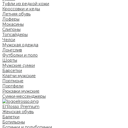
Туфли из редкой кожи
Кроссовки и кеды
Летняя обувь
Лоферы
Мокасины
Слипоны
Топсайдеры
Челси
Мужская одежда
Лонгслив
Футболки и поло
Шорты
Мужские сумки
Барсетки
Клатчи мужские
Портмоне
Портфели
Рюкзаки мужские
Сумки-мессенджеры
El’Rosso Premium
Женская обувь
Балетки
Ботильоны
Ботинки и полуботинки