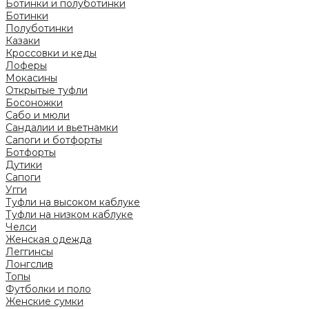
Ботинки и полуботинки
Ботинки
Полуботинки
Казаки
Кроссовки и кеды
Лоферы
Мокасины
Открытые туфли
Босоножки
Сабо и мюли
Сандалии и вьетнамки
Сапоги и ботфорты
Ботфорты
Дутики
Сапоги
Угги
Туфли на высоком каблуке
Туфли на низком каблуке
Челси
Женская одежда
Леггинсы
Лонгслив
Топы
Футболки и поло
Женские сумки