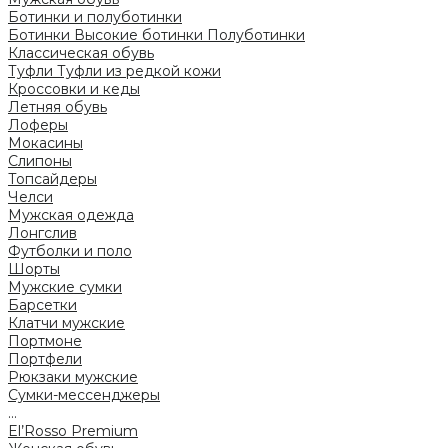
Ботинки и полуботинки
Ботинки
Высокие ботинки
Полуботинки
Классическая обувь
Туфли
Туфли из редкой кожи
Кроссовки и кеды
Летняя обувь
Лоферы
Мокасины
Слипоны
Топсайдеры
Челси
Мужская одежда
Лонгслив
Футболки и поло
Шорты
Мужские сумки
Барсетки
Клатчи мужские
Портмоне
Портфели
Рюкзаки мужские
Сумки-мессенджеры
...
El’Rosso Premium