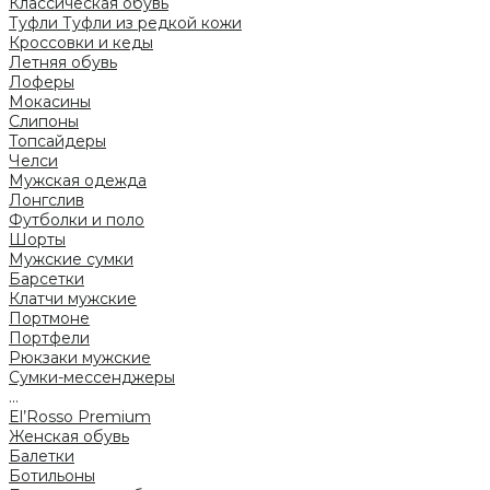
Классическая обувь
Туфли
Туфли из редкой кожи
Кроссовки и кеды
Летняя обувь
Лоферы
Мокасины
Слипоны
Топсайдеры
Челси
Мужская одежда
Лонгслив
Футболки и поло
Шорты
Мужские сумки
Барсетки
Клатчи мужские
Портмоне
Портфели
Рюкзаки мужские
Сумки-мессенджеры
...
El’Rosso Premium
Женская обувь
Балетки
Ботильоны