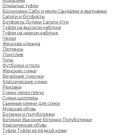
Мокасины
Открытые туфли
Босоножки
Сабо и мюли
Сандалии и вьетнамки
Сапоги и ботфорты
Ботфорты
Дутики
Сапоги
Угги
Туфли на высоком каблуке
Туфли на низком каблуке
Челси
Женская одежда
Леггинсы
Лонгслив
Топы
Футболки и поло
Женские сумки
Вечерние сумочки
Классические сумки
Рюкзаки
Сумки через плечо
Сумки-шопперы
Съемные ремни для сумок
Мужская обувь
Ботинки и полуботинки
Ботинки
Высокие ботинки
Полуботинки
Классическая обувь
Туфли
Туфли из редкой кожи