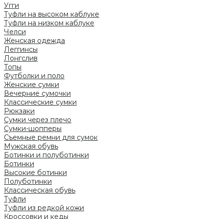
Угги
Туфли на высоком каблуке
Туфли на низком каблуке
Челси
Женская одежда
Леггинсы
Лонгслив
Топы
Футболки и поло
Женские сумки
Вечерние сумочки
Классические сумки
Рюкзаки
Сумки через плечо
Сумки-шопперы
Съемные ремни для сумок
Мужская обувь
Ботинки и полуботинки
Ботинки
Высокие ботинки
Полуботинки
Классическая обувь
Туфли
Туфли из редкой кожи
Кроссовки и кеды