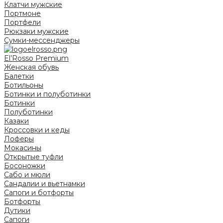
Клатчи мужские
Портмоне
Портфели
Рюкзаки мужские
Сумки-мессенджеры
El’Rosso Premium
Женская обувь
Балетки
Ботильоны
Ботинки и полуботинки
Ботинки
Полуботинки
Казаки
Кроссовки и кеды
Лоферы
Мокасины
Открытые туфли
Босоножки
Сабо и мюли
Сандалии и вьетнамки
Сапоги и ботфорты
Ботфорты
Дутики
Сапоги