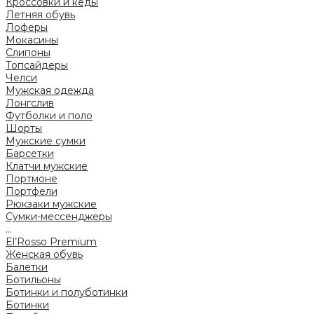
Кроссовки и кеды
Летняя обувь
Лоферы
Мокасины
Слипоны
Топсайдеры
Челси
Мужская одежда
Лонгслив
Футболки и поло
Шорты
Мужские сумки
Барсетки
Клатчи мужские
Портмоне
Портфели
Рюкзаки мужские
Сумки-мессенджеры
...
El’Rosso Premium
Женская обувь
Балетки
Ботильоны
Ботинки и полуботинки
Ботинки