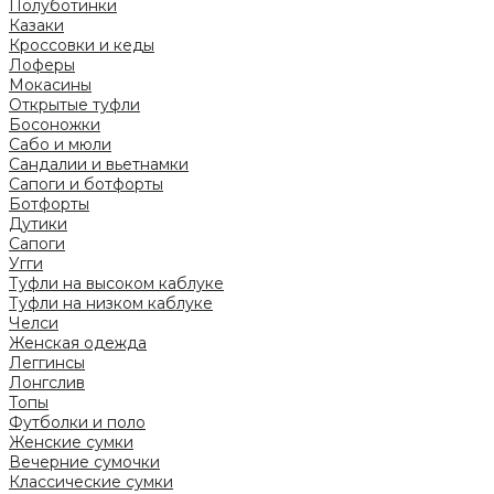
Полуботинки
Казаки
Кроссовки и кеды
Лоферы
Мокасины
Открытые туфли
Босоножки
Сабо и мюли
Сандалии и вьетнамки
Сапоги и ботфорты
Ботфорты
Дутики
Сапоги
Угги
Туфли на высоком каблуке
Туфли на низком каблуке
Челси
Женская одежда
Леггинсы
Лонгслив
Топы
Футболки и поло
Женские сумки
Вечерние сумочки
Классические сумки