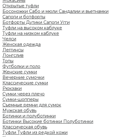
Мокасины
Открытые туфли
Босоножки
Сабо и мюли
Сандалии и вьетнамки
Сапоги и ботфорты
Ботфорты
Дутики
Сапоги
Угги
Туфли на высоком каблуке
Туфли на низком каблуке
Челси
Женская одежда
Леггинсы
Лонгслив
Топы
Футболки и поло
Женские сумки
Вечерние сумочки
Классические сумки
Рюкзаки
Сумки через плечо
Сумки-шопперы
Съемные ремни для сумок
Мужская обувь
Ботинки и полуботинки
Ботинки
Высокие ботинки
Полуботинки
Классическая обувь
Туфли
Туфли из редкой кожи