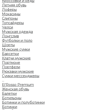
Кроссовки и кеды
Летняя обувь
Лоферы
Мокасины
Слипоны
Топсайдеры
Челси
Мужская одежда
Лонгслив
Футболки и поло
Шорты
Мужские сумки
Барсетки
Клатчи мужские
Портмоне
Портфели
Рюкзаки мужские
Сумки-мессенджеры
...
El’Rosso Premium
Женская обувь
Балетки
Ботильоны
Ботинки и полуботинки
Ботинки