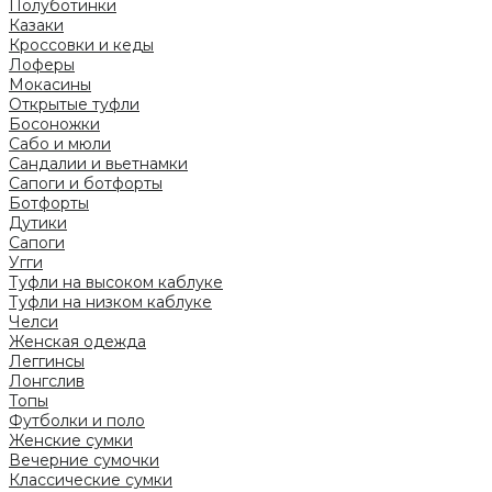
Полуботинки
Казаки
Кроссовки и кеды
Лоферы
Мокасины
Открытые туфли
Босоножки
Сабо и мюли
Сандалии и вьетнамки
Сапоги и ботфорты
Ботфорты
Дутики
Сапоги
Угги
Туфли на высоком каблуке
Туфли на низком каблуке
Челси
Женская одежда
Леггинсы
Лонгслив
Топы
Футболки и поло
Женские сумки
Вечерние сумочки
Классические сумки