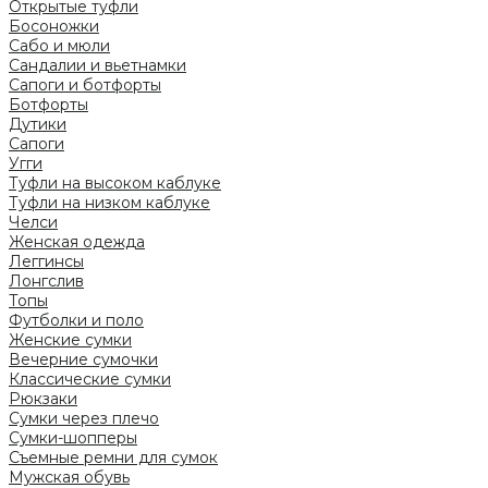
Открытые туфли
Босоножки
Сабо и мюли
Сандалии и вьетнамки
Сапоги и ботфорты
Ботфорты
Дутики
Сапоги
Угги
Туфли на высоком каблуке
Туфли на низком каблуке
Челси
Женская одежда
Леггинсы
Лонгслив
Топы
Футболки и поло
Женские сумки
Вечерние сумочки
Классические сумки
Рюкзаки
Сумки через плечо
Сумки-шопперы
Съемные ремни для сумок
Мужская обувь