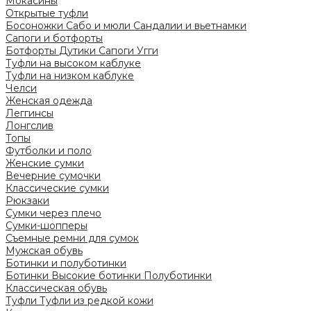
Мокасины
Открытые туфли
Босоножки
Сабо и мюли
Сандалии и вьетнамки
Сапоги и ботфорты
Ботфорты
Дутики
Сапоги
Угги
Туфли на высоком каблуке
Туфли на низком каблуке
Челси
Женская одежда
Леггинсы
Лонгслив
Топы
Футболки и поло
Женские сумки
Вечерние сумочки
Классические сумки
Рюкзаки
Сумки через плечо
Сумки-шопперы
Съемные ремни для сумок
Мужская обувь
Ботинки и полуботинки
Ботинки
Высокие ботинки
Полуботинки
Классическая обувь
Туфли
Туфли из редкой кожи