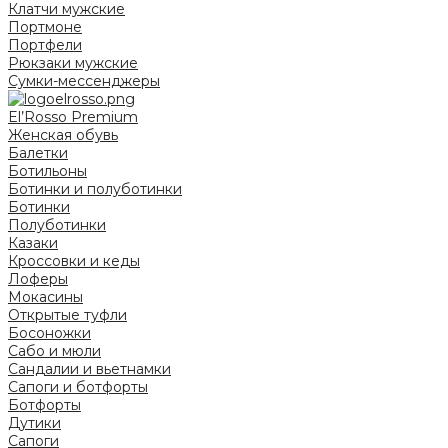
Клатчи мужские
Портмоне
Портфели
Рюкзаки мужские
Сумки-мессенджеры
El’Rosso Premium
Женская обувь
Балетки
Ботильоны
Ботинки и полуботинки
Ботинки
Полуботинки
Казаки
Кроссовки и кеды
Лоферы
Мокасины
Открытые туфли
Босоножки
Сабо и мюли
Сандалии и вьетнамки
Сапоги и ботфорты
Ботфорты
Дутики
Сапоги