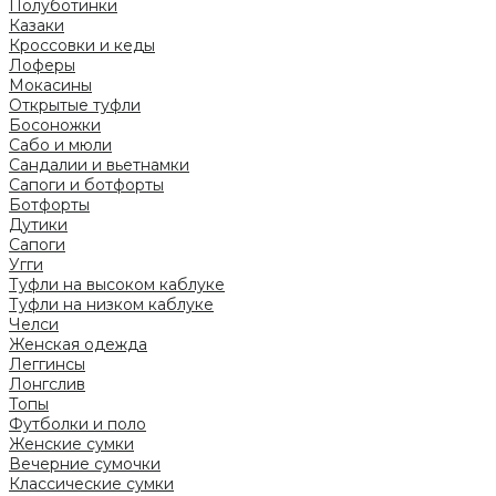
Полуботинки
Казаки
Кроссовки и кеды
Лоферы
Мокасины
Открытые туфли
Босоножки
Сабо и мюли
Сандалии и вьетнамки
Сапоги и ботфорты
Ботфорты
Дутики
Сапоги
Угги
Туфли на высоком каблуке
Туфли на низком каблуке
Челси
Женская одежда
Леггинсы
Лонгслив
Топы
Футболки и поло
Женские сумки
Вечерние сумочки
Классические сумки