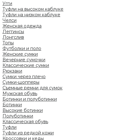
Угги
Туфли на высоком каблуке
Туфли на низком каблуке
Челси
Женская одежда
Леггинсы
Лонгслив
Топы
Футболки и поло
Женские сумки
Вечерние сумочки
Классические сумки
Рюкзаки
Сумки через плечо
Сумки-шопперы
Съемные ремни для сумок
Мужская обувь
Ботинки и полуботинки
Ботинки
Высокие ботинки
Полуботинки
Классическая обувь
Туфли
Туфли из редкой кожи
Кроссовки и кеды