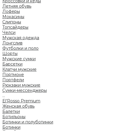
Кроссовки и кеды
Летняя обувь
Лоферы
Мокасины
Слипоны
Топсайдеры
Челси
Мужская одежда
Лонгслив
Футболки и поло
Шорты
Мужские сумки
Барсетки
Клатчи мужские
Портмоне
Портфели
Рюкзаки мужские
Сумки-мессенджеры
...
El’Rosso Premium
Женская обувь
Балетки
Ботильоны
Ботинки и полуботинки
Ботинки