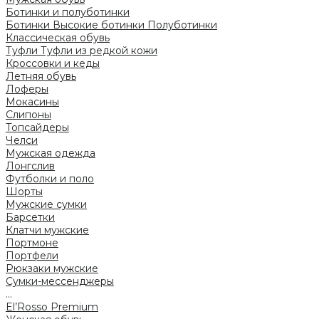
Ботинки и полуботинки
Ботинки
Высокие ботинки
Полуботинки
Классическая обувь
Туфли
Туфли из редкой кожи
Кроссовки и кеды
Летняя обувь
Лоферы
Мокасины
Слипоны
Топсайдеры
Челси
Мужская одежда
Лонгслив
Футболки и поло
Шорты
Мужские сумки
Барсетки
Клатчи мужские
Портмоне
Портфели
Рюкзаки мужские
Сумки-мессенджеры
...
El’Rosso Premium