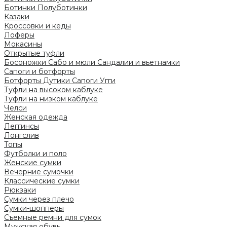
Ботинки
Полуботинки
Казаки
Кроссовки и кеды
Лоферы
Мокасины
Открытые туфли
Босоножки
Сабо и мюли
Сандалии и вьетнамки
Сапоги и ботфорты
Ботфорты
Дутики
Сапоги
Угги
Туфли на высоком каблуке
Туфли на низком каблуке
Челси
Женская одежда
Леггинсы
Лонгслив
Топы
Футболки и поло
Женские сумки
Вечерние сумочки
Классические сумки
Рюкзаки
Сумки через плечо
Сумки-шопперы
Съемные ремни для сумок
Мужская обувь