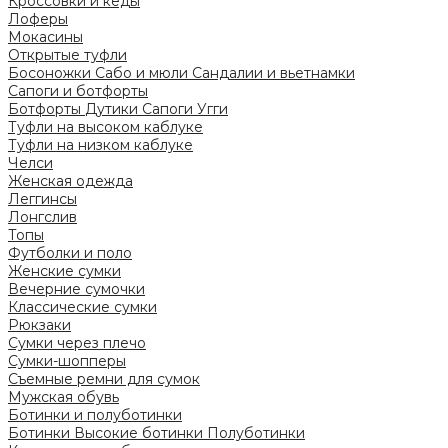
Кроссовки и кеды
Лоферы
Мокасины
Открытые туфли
Босоножки
Сабо и мюли
Сандалии и вьетнамки
Сапоги и ботфорты
Ботфорты
Дутики
Сапоги
Угги
Туфли на высоком каблуке
Туфли на низком каблуке
Челси
Женская одежда
Леггинсы
Лонгслив
Топы
Футболки и поло
Женские сумки
Вечерние сумочки
Классические сумки
Рюкзаки
Сумки через плечо
Сумки-шопперы
Съемные ремни для сумок
Мужская обувь
Ботинки и полуботинки
Ботинки
Высокие ботинки
Полуботинки