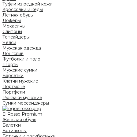
Туфли из редкой кожи
Кроссовки и кеды
Летняя обувь
Лоферы
Мокасины
Слипоны
Топсайдеры
Челси
Мужская одежда
Лонгслив
Футболки и поло
Шорты
Мужские сумки
Барсетки
Клатчи мужские
Портмоне
Портфели
Рюкзаки мужские
Сумки-мессенджеры
El’Rosso Premium
Женская обувь
Балетки
Ботильоны
Ботинки и полуботинки