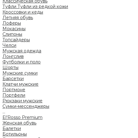
Классическая обувь
Туфли
Туфли из редкой кожи
Кроссовки и кеды
Летняя обувь
Лоферы
Мокасины
Слипоны
Топсайдеры
Челси
Мужская одежда
Лонгслив
Футболки и поло
Шорты
Мужские сумки
Барсетки
Клатчи мужские
Портмоне
Портфели
Рюкзаки мужские
Сумки-мессенджеры
...
El’Rosso Premium
Женская обувь
Балетки
Ботильоны