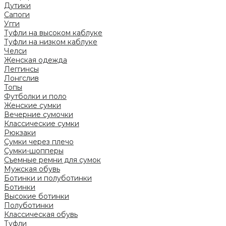
Дутики
Сапоги
Угги
Туфли на высоком каблуке
Туфли на низком каблуке
Челси
Женская одежда
Леггинсы
Лонгслив
Топы
Футболки и поло
Женские сумки
Вечерние сумочки
Классические сумки
Рюкзаки
Сумки через плечо
Сумки-шопперы
Съемные ремни для сумок
Мужская обувь
Ботинки и полуботинки
Ботинки
Высокие ботинки
Полуботинки
Классическая обувь
Туфли