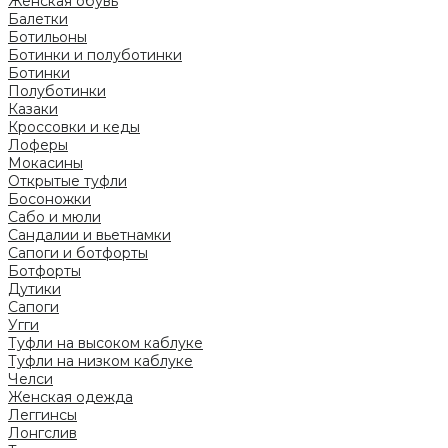
Женская обувь
Балетки
Ботильоны
Ботинки и полуботинки
Ботинки
Полуботинки
Казаки
Кроссовки и кеды
Лоферы
Мокасины
Открытые туфли
Босоножки
Сабо и мюли
Сандалии и вьетнамки
Сапоги и ботфорты
Ботфорты
Дутики
Сапоги
Угги
Туфли на высоком каблуке
Туфли на низком каблуке
Челси
Женская одежда
Леггинсы
Лонгслив