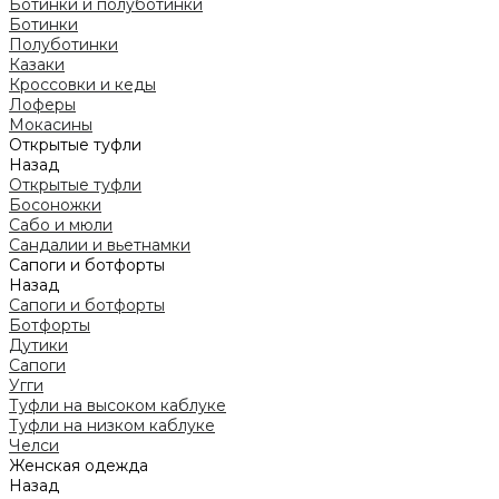
Ботинки и полуботинки
Ботинки
Полуботинки
Казаки
Кроссовки и кеды
Лоферы
Мокасины
Открытые туфли
Назад
Открытые туфли
Босоножки
Сабо и мюли
Сандалии и вьетнамки
Сапоги и ботфорты
Назад
Сапоги и ботфорты
Ботфорты
Дутики
Сапоги
Угги
Туфли на высоком каблуке
Туфли на низком каблуке
Челси
Женская одежда
Назад