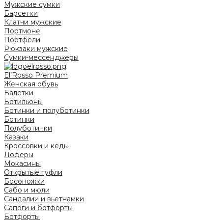
Мужские сумки
Барсетки
Клатчи мужские
Портмоне
Портфели
Рюкзаки мужские
Сумки-мессенджеры
El’Rosso Premium
Женская обувь
Балетки
Ботильоны
Ботинки и полуботинки
Ботинки
Полуботинки
Казаки
Кроссовки и кеды
Лоферы
Мокасины
Открытые туфли
Босоножки
Сабо и мюли
Сандалии и вьетнамки
Сапоги и ботфорты
Ботфорты