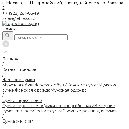
г. Москва, ТРЦ Европейский, площадь Киевского Вокзала,
2
+7 (922) 281-83-19
sales@elrosso.ru
Поиск
Главная
/
Каталог товаров
/
Женские сумки
Мужская обувь
Женская обувь
Женские сумки
Мужские
сумки
Женская одежда
Мужская одежда
/
Сумки через плечо
Сумки через плечо
Сумки-шопперы
Рюкзаки
Вечерние
сумочки
Классические сумки
Съемные ремни для сумок
/
Сумка женская