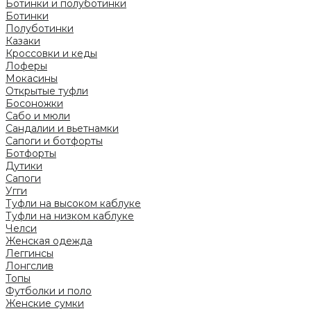
Ботинки и полуботинки
Ботинки
Полуботинки
Казаки
Кроссовки и кеды
Лоферы
Мокасины
Открытые туфли
Босоножки
Сабо и мюли
Сандалии и вьетнамки
Сапоги и ботфорты
Ботфорты
Дутики
Сапоги
Угги
Туфли на высоком каблуке
Туфли на низком каблуке
Челси
Женская одежда
Леггинсы
Лонгслив
Топы
Футболки и поло
Женские сумки