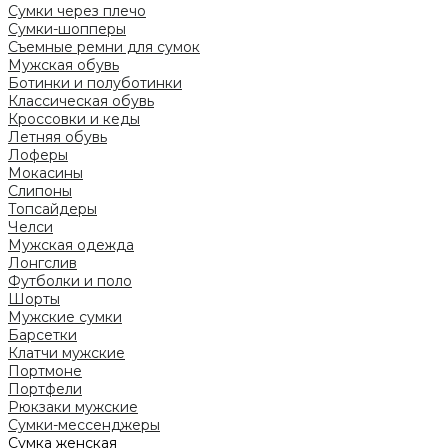
Сумки через плечо
Сумки-шопперы
Съемные ремни для сумок
Мужская обувь
Ботинки и полуботинки
Классическая обувь
Кроссовки и кеды
Летняя обувь
Лоферы
Мокасины
Слипоны
Топсайдеры
Челси
Мужская одежда
Лонгслив
Футболки и поло
Шорты
Мужские сумки
Барсетки
Клатчи мужские
Портмоне
Портфели
Рюкзаки мужские
Сумки-мессенджеры
Сумка женская