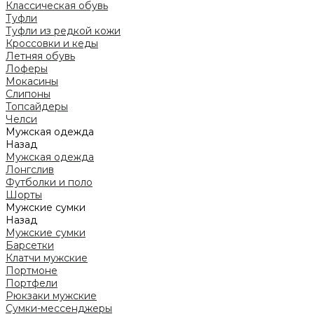
Классическая обувь
Туфли
Туфли из редкой кожи
Кроссовки и кеды
Летняя обувь
Лоферы
Мокасины
Слипоны
Топсайдеры
Челси
Мужская одежда
Назад
Мужская одежда
Лонгслив
Футболки и поло
Шорты
Мужские сумки
Назад
Мужские сумки
Барсетки
Клатчи мужские
Портмоне
Портфели
Рюкзаки мужские
Сумки-мессенджеры