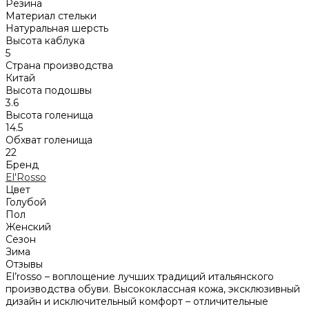
Резина
Материал стельки
Натуральная шерсть
Высота каблука
5
Страна производства
Китай
Высота подошвы
3.6
Высота голенища
14.5
Обхват голенища
22
Бренд
El'Rosso
Цвет
Голубой
Пол
Женский
Сезон
Зима
Отзывы
El’rosso – воплощение лучших традиций итальянского
производства обуви. Высококлассная кожа, эксклюзивный
дизайн и исключительный комфорт – отличительные