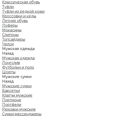
Классическая обувь
Туфли
Туфли из редкой кожи
Кроссовки и кеды
Летняя обувь
Лоферы
Мокасины
Слипоны
Топсайдеры
Челси
Мужская одежда
Назад
Мужская одежда
Лонгслив
Футболки и поло
Шорты
Мужские сумки
Назад
Мужские сумки
Барсетки
Клатчи мужские
Портмоне
Портфели
Рюкзаки мужские
Сумки-мессенджеры