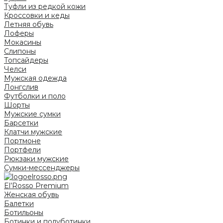
Туфли из редкой кожи
Кроссовки и кеды
Летняя обувь
Лоферы
Мокасины
Слипоны
Топсайдеры
Челси
Мужская одежда
Лонгслив
Футболки и поло
Шорты
Мужские сумки
Барсетки
Клатчи мужские
Портмоне
Портфели
Рюкзаки мужские
Сумки-мессенджеры
El’Rosso Premium
Женская обувь
Балетки
Ботильоны
Ботинки и полуботинки