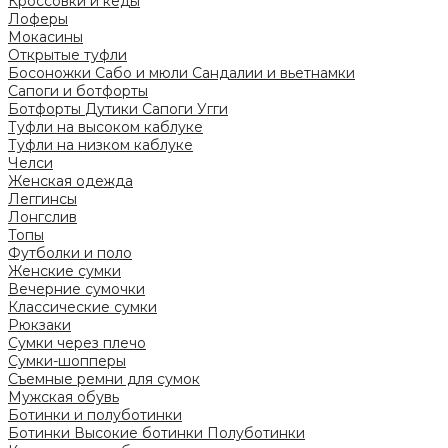
Кроссовки и кеды
Лоферы
Мокасины
Открытые туфли
Босоножки
Сабо и мюли
Сандалии и вьетнамки
Сапоги и ботфорты
Ботфорты
Дутики
Сапоги
Угги
Туфли на высоком каблуке
Туфли на низком каблуке
Челси
Женская одежда
Леггинсы
Лонгслив
Топы
Футболки и поло
Женские сумки
Вечерние сумочки
Классические сумки
Рюкзаки
Сумки через плечо
Сумки-шопперы
Съемные ремни для сумок
Мужская обувь
Ботинки и полуботинки
Ботинки
Высокие ботинки
Полуботинки