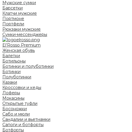
Мужские сумки
Барсетки
Клатчи мужские
Портмоне
Портфели
Рюкзаки мужские
Сумки-мессенджеры
El’Rosso Premium
Женская обувь
Балетки
Ботильоны
Ботинки и полуботинки
Ботинки
Полуботинки
Казаки
Кроссовки и кеды
Лоферы
Мокасины
Открытые туфли
Босоножки
Сабо и мюли
Сандалии и вьетнамки
Сапоги и ботфорты
Ботфорты