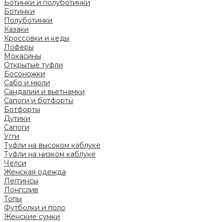
Ботинки и полуботинки
Ботинки
Полуботинки
Казаки
Кроссовки и кеды
Лоферы
Мокасины
Открытые туфли
Босоножки
Сабо и мюли
Сандалии и вьетнамки
Сапоги и ботфорты
Ботфорты
Дутики
Сапоги
Угги
Туфли на высоком каблуке
Туфли на низком каблуке
Челси
Женская одежда
Леггинсы
Лонгслив
Топы
Футболки и поло
Женские сумки