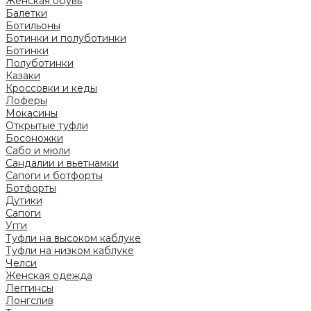
Женская обувь
Балетки
Ботильоны
Ботинки и полуботинки
Ботинки
Полуботинки
Казаки
Кроссовки и кеды
Лоферы
Мокасины
Открытые туфли
Босоножки
Сабо и мюли
Сандалии и вьетнамки
Сапоги и ботфорты
Ботфорты
Дутики
Сапоги
Угги
Туфли на высоком каблуке
Туфли на низком каблуке
Челси
Женская одежда
Леггинсы
Лонгслив