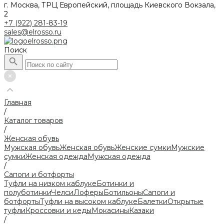
г. Москва, ТРЦ Европейский, площадь Киевского Вокзала,
2
+7 (922) 281-83-19
sales@elrosso.ru
Поиск
Главная
/
Каталог товаров
/
Женская обувь
Мужская обувь
Женская обувь
Женские сумки
Мужские
сумки
Женская одежда
Мужская одежда
/
Сапоги и ботфорты
Туфли на низком каблуке
Ботинки и
полуботинки
Челси
Лоферы
Ботильоны
Сапоги и
ботфорты
Туфли на высоком каблуке
Балетки
Открытые
туфли
Кроссовки и кеды
Мокасины
Казаки
/