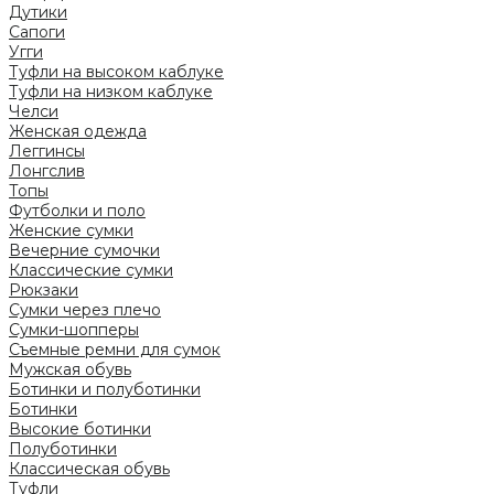
Дутики
Сапоги
Угги
Туфли на высоком каблуке
Туфли на низком каблуке
Челси
Женская одежда
Леггинсы
Лонгслив
Топы
Футболки и поло
Женские сумки
Вечерние сумочки
Классические сумки
Рюкзаки
Сумки через плечо
Сумки-шопперы
Съемные ремни для сумок
Мужская обувь
Ботинки и полуботинки
Ботинки
Высокие ботинки
Полуботинки
Классическая обувь
Туфли