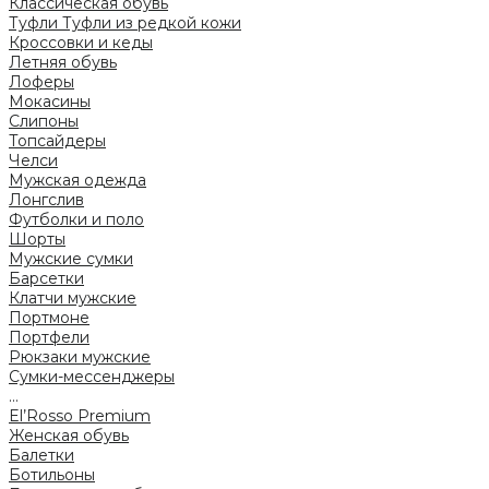
Классическая обувь
Туфли
Туфли из редкой кожи
Кроссовки и кеды
Летняя обувь
Лоферы
Мокасины
Слипоны
Топсайдеры
Челси
Мужская одежда
Лонгслив
Футболки и поло
Шорты
Мужские сумки
Барсетки
Клатчи мужские
Портмоне
Портфели
Рюкзаки мужские
Сумки-мессенджеры
...
El’Rosso Premium
Женская обувь
Балетки
Ботильоны