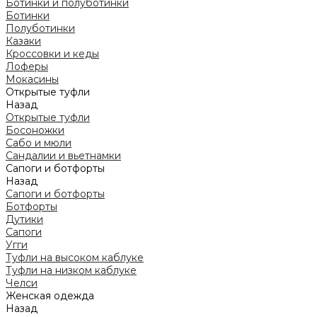
Ботинки и полуботинки
Ботинки
Полуботинки
Казаки
Кроссовки и кеды
Лоферы
Мокасины
Открытые туфли
Назад
Открытые туфли
Босоножки
Сабо и мюли
Сандалии и вьетнамки
Сапоги и ботфорты
Назад
Сапоги и ботфорты
Ботфорты
Дутики
Сапоги
Угги
Туфли на высоком каблуке
Туфли на низком каблуке
Челси
Женская одежда
Назад