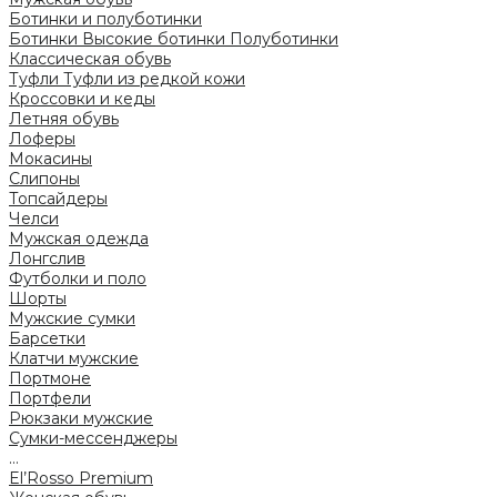
Ботинки и полуботинки
Ботинки
Высокие ботинки
Полуботинки
Классическая обувь
Туфли
Туфли из редкой кожи
Кроссовки и кеды
Летняя обувь
Лоферы
Мокасины
Слипоны
Топсайдеры
Челси
Мужская одежда
Лонгслив
Футболки и поло
Шорты
Мужские сумки
Барсетки
Клатчи мужские
Портмоне
Портфели
Рюкзаки мужские
Сумки-мессенджеры
...
El’Rosso Premium