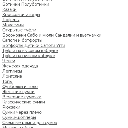
Ботинки
Полуботинки
Казаки
Кроссовки и кеды
Лоферы
Мокасины
Открытые туфли
Босоножки
Сабо и мюли
Сандалии и вьетнамки
Сапоги и ботфорты
Ботфорты
Дутики
Сапоги
Угги
Туфли на высоком каблуке
Туфли на низком каблуке
Челси
Женская одежда
Леггинсы
Лонгслив
Топы
Футболки и поло
Женские сумки
Вечерние сумочки
Классические сумки
Рюкзаки
Сумки через плечо
Сумки-шопперы
Съемные ремни для сумок
Мужская обувь