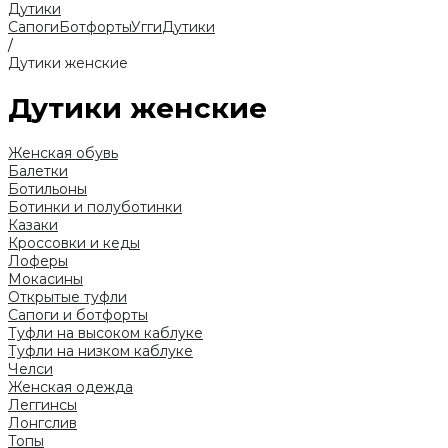
Дутики
Сапоги
Ботфорты
Угги
Дутики
/
Дутики женские
Дутики женские
Женская обувь
Балетки
Ботильоны
Ботинки и полуботинки
Казаки
Кроссовки и кеды
Лоферы
Мокасины
Открытые туфли
Сапоги и ботфорты
Туфли на высоком каблуке
Туфли на низком каблуке
Челси
Женская одежда
Леггинсы
Лонгслив
Топы