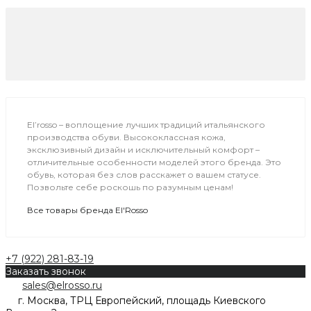
El’rosso – воплощение лучших традиций итальянского
производства обуви. Высококлассная кожа,
эксклюзивный дизайн и исключительный комфорт –
отличительные особенности моделей этого бренда. Это
обувь, которая без слов расскажет о вашем статусе.
Позвольте себе роскошь по разумным ценам!
Все товары бренда El'Rosso
+7 (922) 281-83-19
Заказать звонок
sales@elrosso.ru
г. Москва, ТРЦ Европейский, площадь Киевского