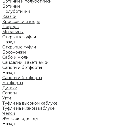
Ботинки и полуботинки
Ботинки
Полуботинки
Казаки
Кроссовки и кеды
Лоферы
Мокасины
Открытые туфли
Назад
Открытые туфли
Босоножки
Сабо и мюли
Сандалии и вьетнамки
Сапоги и ботфорты
Назад
Сапоги и ботфорты
Ботфорты
Дутики
Сапоги
Угги
Туфли на высоком каблуке
Туфли на низком каблуке
Челси
Женская одежда
Назад