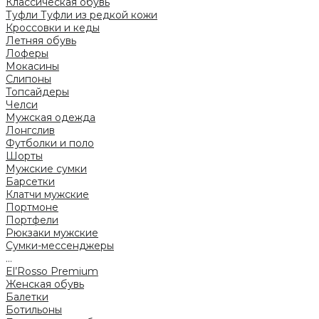
Классическая обувь
Туфли
Туфли из редкой кожи
Кроссовки и кеды
Летняя обувь
Лоферы
Мокасины
Слипоны
Топсайдеры
Челси
Мужская одежда
Лонгслив
Футболки и поло
Шорты
Мужские сумки
Барсетки
Клатчи мужские
Портмоне
Портфели
Рюкзаки мужские
Сумки-мессенджеры
...
El’Rosso Premium
Женская обувь
Балетки
Ботильоны