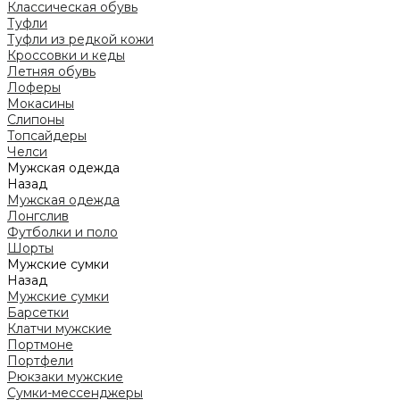
Классическая обувь
Туфли
Туфли из редкой кожи
Кроссовки и кеды
Летняя обувь
Лоферы
Мокасины
Слипоны
Топсайдеры
Челси
Мужская одежда
Назад
Мужская одежда
Лонгслив
Футболки и поло
Шорты
Мужские сумки
Назад
Мужские сумки
Барсетки
Клатчи мужские
Портмоне
Портфели
Рюкзаки мужские
Сумки-мессенджеры