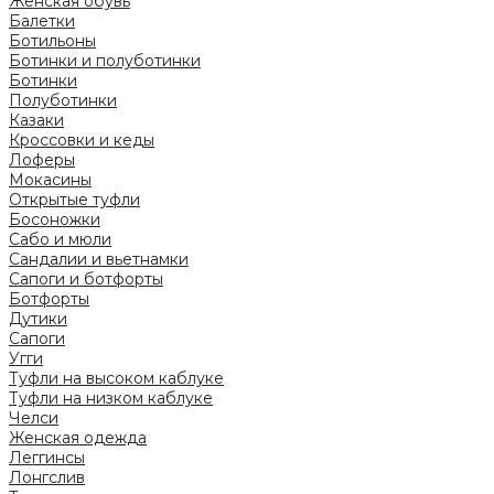
Женская обувь
Балетки
Ботильоны
Ботинки и полуботинки
Ботинки
Полуботинки
Казаки
Кроссовки и кеды
Лоферы
Мокасины
Открытые туфли
Босоножки
Сабо и мюли
Сандалии и вьетнамки
Сапоги и ботфорты
Ботфорты
Дутики
Сапоги
Угги
Туфли на высоком каблуке
Туфли на низком каблуке
Челси
Женская одежда
Леггинсы
Лонгслив