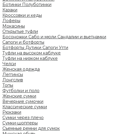
Ботинки
Полуботинки
Казаки
Кроссовки и кеды
Лоферы
Мокасины
Открытые туфли
Босоножки
Сабо и мюли
Сандалии и вьетнамки
Сапоги и ботфорты
Ботфорты
Дутики
Сапоги
Угги
Туфли на высоком каблуке
Туфли на низком каблуке
Челси
Женская одежда
Леггинсы
Лонгслив
Топы
Футболки и поло
Женские сумки
Вечерние сумочки
Классические сумки
Рюкзаки
Сумки через плечо
Сумки-шопперы
Съемные ремни для сумок
Мужская обувь