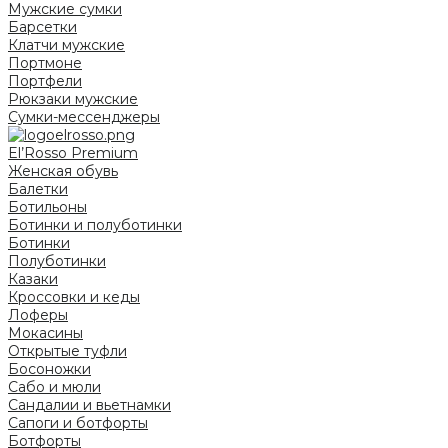
Мужские сумки
Барсетки
Клатчи мужские
Портмоне
Портфели
Рюкзаки мужские
Сумки-мессенджеры
El’Rosso Premium
Женская обувь
Балетки
Ботильоны
Ботинки и полуботинки
Ботинки
Полуботинки
Казаки
Кроссовки и кеды
Лоферы
Мокасины
Открытые туфли
Босоножки
Сабо и мюли
Сандалии и вьетнамки
Сапоги и ботфорты
Ботфорты