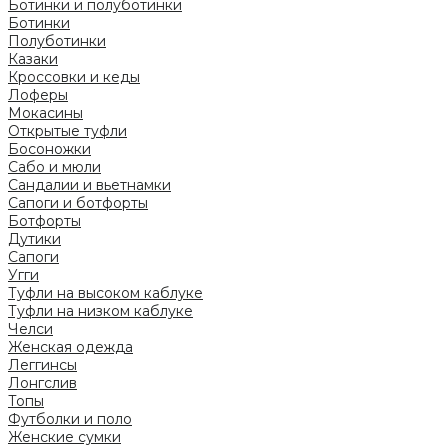
Ботинки и полуботинки
Ботинки
Полуботинки
Казаки
Кроссовки и кеды
Лоферы
Мокасины
Открытые туфли
Босоножки
Сабо и мюли
Сандалии и вьетнамки
Сапоги и ботфорты
Ботфорты
Дутики
Сапоги
Угги
Туфли на высоком каблуке
Туфли на низком каблуке
Челси
Женская одежда
Леггинсы
Лонгслив
Топы
Футболки и поло
Женские сумки