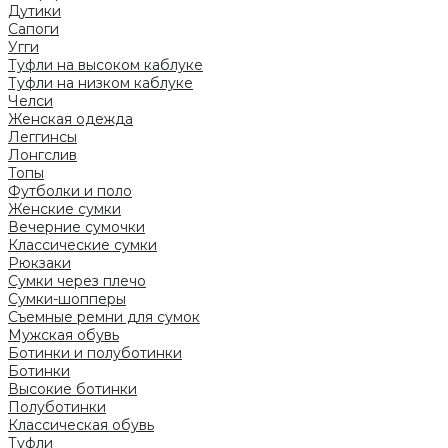
Дутики
Сапоги
Угги
Туфли на высоком каблуке
Туфли на низком каблуке
Челси
Женская одежда
Леггинсы
Лонгслив
Топы
Футболки и поло
Женские сумки
Вечерние сумочки
Классические сумки
Рюкзаки
Сумки через плечо
Сумки-шопперы
Съемные ремни для сумок
Мужская обувь
Ботинки и полуботинки
Ботинки
Высокие ботинки
Полуботинки
Классическая обувь
Туфли