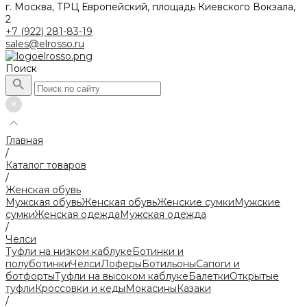
г. Москва, ТРЦ Европейский, площадь Киевского Вокзала,
2
+7 (922) 281-83-19
sales@elrosso.ru
Поиск
Главная
/
Каталог товаров
/
Женская обувь
Мужская обувь
Женская обувь
Женские сумки
Мужские
сумки
Женская одежда
Мужская одежда
/
Челси
Туфли на низком каблуке
Ботинки и
полуботинки
Челси
Лоферы
Ботильоны
Сапоги и
ботфорты
Туфли на высоком каблуке
Балетки
Открытые
туфли
Кроссовки и кеды
Мокасины
Казаки
/