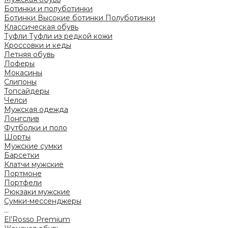
Ботинки и полуботинки
Ботинки
Высокие ботинки
Полуботинки
Классическая обувь
Туфли
Туфли из редкой кожи
Кроссовки и кеды
Летняя обувь
Лоферы
Мокасины
Слипоны
Топсайдеры
Челси
Мужская одежда
Лонгслив
Футболки и поло
Шорты
Мужские сумки
Барсетки
Клатчи мужские
Портмоне
Портфели
Рюкзаки мужские
Сумки-мессенджеры
...
El’Rosso Premium