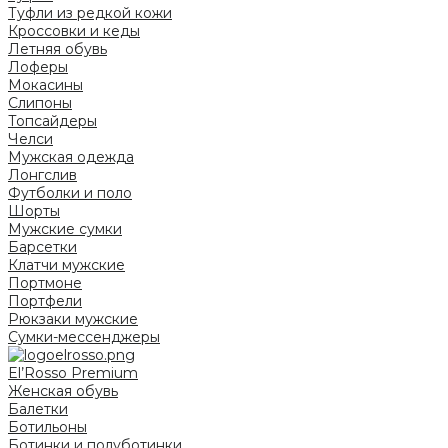
Туфли из редкой кожи
Кроссовки и кеды
Летняя обувь
Лоферы
Мокасины
Слипоны
Топсайдеры
Челси
Мужская одежда
Лонгслив
Футболки и поло
Шорты
Мужские сумки
Барсетки
Клатчи мужские
Портмоне
Портфели
Рюкзаки мужские
Сумки-мессенджеры
El’Rosso Premium
Женская обувь
Балетки
Ботильоны
Ботинки и полуботинки