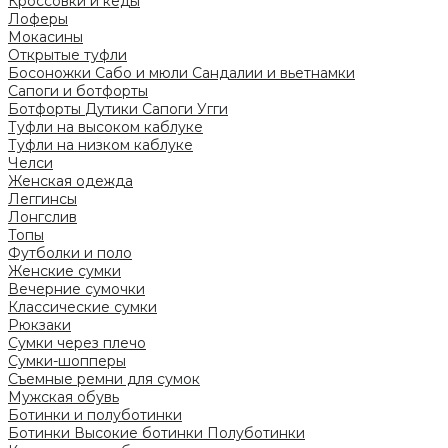
Кроссовки и кеды
Лоферы
Мокасины
Открытые туфли
Босоножки
Сабо и мюли
Сандалии и вьетнамки
Сапоги и ботфорты
Ботфорты
Дутики
Сапоги
Угги
Туфли на высоком каблуке
Туфли на низком каблуке
Челси
Женская одежда
Леггинсы
Лонгслив
Топы
Футболки и поло
Женские сумки
Вечерние сумочки
Классические сумки
Рюкзаки
Сумки через плечо
Сумки-шопперы
Съемные ремни для сумок
Мужская обувь
Ботинки и полуботинки
Ботинки
Высокие ботинки
Полуботинки