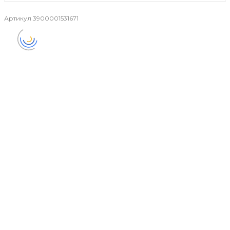
Артикул
3900001531671