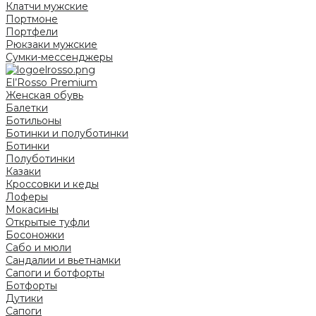
Клатчи мужские
Портмоне
Портфели
Рюкзаки мужские
Сумки-мессенджеры
El’Rosso Premium
Женская обувь
Балетки
Ботильоны
Ботинки и полуботинки
Ботинки
Полуботинки
Казаки
Кроссовки и кеды
Лоферы
Мокасины
Открытые туфли
Босоножки
Сабо и мюли
Сандалии и вьетнамки
Сапоги и ботфорты
Ботфорты
Дутики
Сапоги