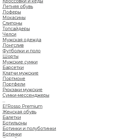
Кроссовки и кеды
Летняя обувь
Лоферы
Мокасины
Слипоны
Топсайдеры
Челси
Мужская одежда
Лонгслив
Футболки и поло
Шорты
Мужские сумки
Барсетки
Клатчи мужские
Портмоне
Портфели
Рюкзаки мужские
Сумки-мессенджеры
...
El’Rosso Premium
Женская обувь
Балетки
Ботильоны
Ботинки и полуботинки
Ботинки