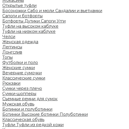
Мокасины
Открытые туфли
Босоножки
Сабо и мюли
Сандалии и вьетнамки
Сапоги и ботфорты
Ботфорты
Дутики
Сапоги
Угги
Туфли на высоком каблуке
Туфли на низком каблуке
Челси
Женская одежда
Леггинсы
Лонгслив
Топы
Футболки и поло
Женские сумки
Вечерние сумочки
Классические сумки
Рюкзаки
Сумки через плечо
Сумки-шопперы
Съемные ремни для сумок
Мужская обувь
Ботинки и полуботинки
Ботинки
Высокие ботинки
Полуботинки
Классическая обувь
Туфли
Туфли из редкой кожи