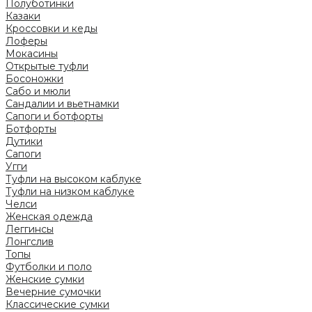
Полуботинки
Казаки
Кроссовки и кеды
Лоферы
Мокасины
Открытые туфли
Босоножки
Сабо и мюли
Сандалии и вьетнамки
Сапоги и ботфорты
Ботфорты
Дутики
Сапоги
Угги
Туфли на высоком каблуке
Туфли на низком каблуке
Челси
Женская одежда
Леггинсы
Лонгслив
Топы
Футболки и поло
Женские сумки
Вечерние сумочки
Классические сумки