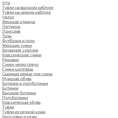
Угги
Туфли на высоком каблуке
Туфли на низком каблуке
Челси
Женская одежда
Леггинсы
Лонгслив
Топы
Футболки и поло
Женские сумки
Вечерние сумочки
Классические сумки
Рюкзаки
Сумки через плечо
Сумки-шопперы
Съемные ремни для сумок
Мужская обувь
Ботинки и полуботинки
Ботинки
Высокие ботинки
Полуботинки
Классическая обувь
Туфли
Туфли из редкой кожи
Кроссовки и кеды