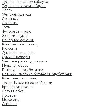
Туфли на высоком каблуке
Туфли на низком каблуке
Челси
Женская одежда
Леггинсы
Лонгслив
Топы
Футболки и поло
Женские сумки
Вечерние сумочки
Классические сумки
Рюкзаки
Сумки через плечо
Сумки-шопперы
Съемные ремни для сумок
Мужская обувь
Ботинки и полуботинки
Ботинки
Высокие ботинки
Полуботинки
Классическая обувь
Туфли
Туфли из редкой кожи
Кроссовки и кеды
Летняя обувь
Лоферы
Мокасины
Слипоны