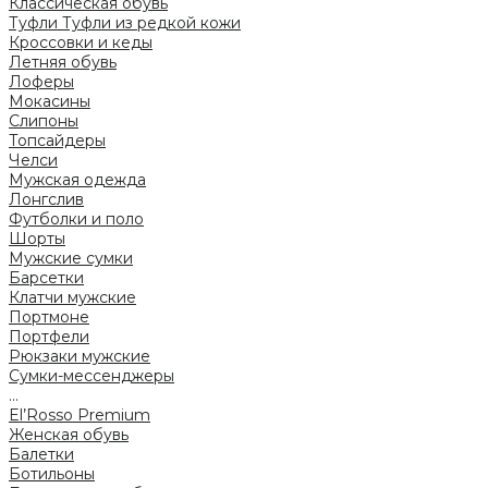
Классическая обувь
Туфли
Туфли из редкой кожи
Кроссовки и кеды
Летняя обувь
Лоферы
Мокасины
Слипоны
Топсайдеры
Челси
Мужская одежда
Лонгслив
Футболки и поло
Шорты
Мужские сумки
Барсетки
Клатчи мужские
Портмоне
Портфели
Рюкзаки мужские
Сумки-мессенджеры
...
El’Rosso Premium
Женская обувь
Балетки
Ботильоны