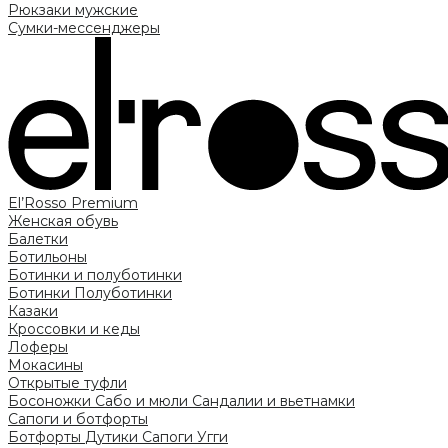
Рюкзаки мужские
Сумки-мессенджеры
El’Rosso Premium
Женская обувь
Балетки
Ботильоны
Ботинки и полуботинки
Ботинки
Полуботинки
Казаки
Кроссовки и кеды
Лоферы
Мокасины
Открытые туфли
Босоножки
Сабо и мюли
Сандалии и вьетнамки
Сапоги и ботфорты
Ботфорты
Дутики
Сапоги
Угги