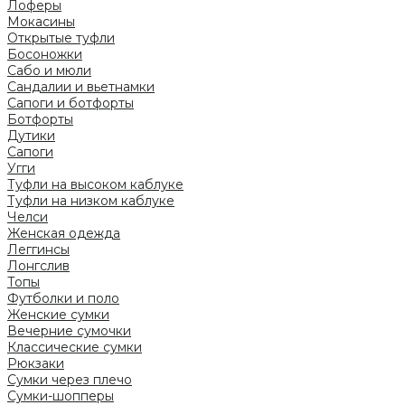
Лоферы
Мокасины
Открытые туфли
Босоножки
Сабо и мюли
Сандалии и вьетнамки
Сапоги и ботфорты
Ботфорты
Дутики
Сапоги
Угги
Туфли на высоком каблуке
Туфли на низком каблуке
Челси
Женская одежда
Леггинсы
Лонгслив
Топы
Футболки и поло
Женские сумки
Вечерние сумочки
Классические сумки
Рюкзаки
Сумки через плечо
Сумки-шопперы