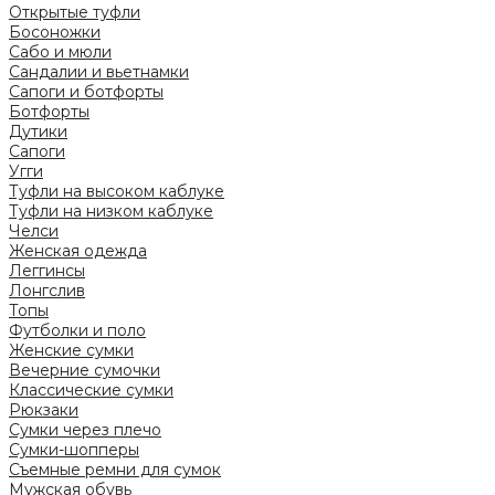
Открытые туфли
Босоножки
Сабо и мюли
Сандалии и вьетнамки
Сапоги и ботфорты
Ботфорты
Дутики
Сапоги
Угги
Туфли на высоком каблуке
Туфли на низком каблуке
Челси
Женская одежда
Леггинсы
Лонгслив
Топы
Футболки и поло
Женские сумки
Вечерние сумочки
Классические сумки
Рюкзаки
Сумки через плечо
Сумки-шопперы
Съемные ремни для сумок
Мужская обувь