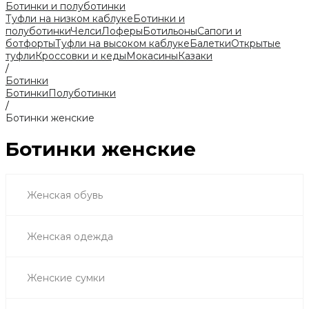
Ботинки и полуботинки
Туфли на низком каблуке
Ботинки и
полуботинки
Челси
Лоферы
Ботильоны
Сапоги и
ботфорты
Туфли на высоком каблуке
Балетки
Открытые
туфли
Кроссовки и кеды
Мокасины
Казаки
/
Ботинки
Ботинки
Полуботинки
/
Ботинки женские
Ботинки женские
Женская обувь
Женская одежда
Женские сумки