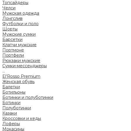
Топсайдеры
Челси
Мужская одежда
Лонгслив
Футболки и поло
Шорты
Мужские сумки
Барсетки
Клатчи мужские
Портмоне
Портфели
Рюкзаки мужские
Сумки-мессенджеры
...
El’Rosso Premium
Женская обувь
Балетки
Ботильоны
Ботинки и полуботинки
Ботинки
Полуботинки
Казаки
Кроссовки и кеды
Лоферы
Мокасины