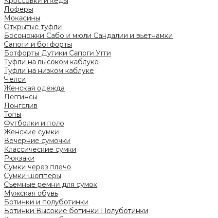
Кроссовки и кеды
Лоферы
Мокасины
Открытые туфли
Босоножки
Сабо и мюли
Сандалии и вьетнамки
Сапоги и ботфорты
Ботфорты
Дутики
Сапоги
Угги
Туфли на высоком каблуке
Туфли на низком каблуке
Челси
Женская одежда
Леггинсы
Лонгслив
Топы
Футболки и поло
Женские сумки
Вечерние сумочки
Классические сумки
Рюкзаки
Сумки через плечо
Сумки-шопперы
Съемные ремни для сумок
Мужская обувь
Ботинки и полуботинки
Ботинки
Высокие ботинки
Полуботинки