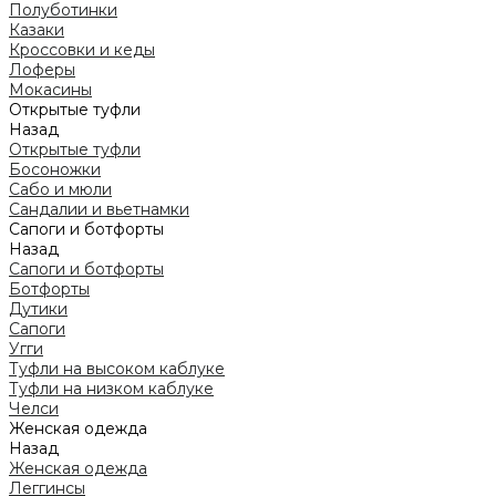
Полуботинки
Казаки
Кроссовки и кеды
Лоферы
Мокасины
Открытые туфли
Назад
Открытые туфли
Босоножки
Сабо и мюли
Сандалии и вьетнамки
Сапоги и ботфорты
Назад
Сапоги и ботфорты
Ботфорты
Дутики
Сапоги
Угги
Туфли на высоком каблуке
Туфли на низком каблуке
Челси
Женская одежда
Назад
Женская одежда
Леггинсы