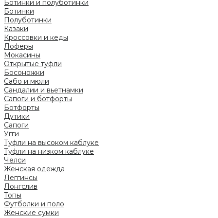
Ботинки и полуботинки
Ботинки
Полуботинки
Казаки
Кроссовки и кеды
Лоферы
Мокасины
Открытые туфли
Босоножки
Сабо и мюли
Сандалии и вьетнамки
Сапоги и ботфорты
Ботфорты
Дутики
Сапоги
Угги
Туфли на высоком каблуке
Туфли на низком каблуке
Челси
Женская одежда
Леггинсы
Лонгслив
Топы
Футболки и поло
Женские сумки