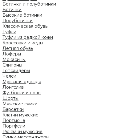
Ботинки и полуботинки
Ботинки
Высокие ботинки
Полуботинки
Классическая обувь
Туфли
Туфли из редкой кожи
Кроссовки и кеды
Летняя обувь
Лоферы
Мокасины
Слипоны
Топсайдеры
Челси
Мужская одежда
Лонгслив
Футболки и поло
Шорты
Мужские сумки
Барсетки
Клатчи мужские
Портмоне
Портфели
Рюкзаки мужские
Сумки-мессенджеры