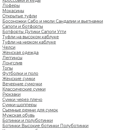
Кроссовки и кеды
Лоферы
Мокасины
Открытые туфли
Босоножки
Сабо и мюли
Сандалии и вьетнамки
Сапоги и ботфорты
Ботфорты
Дутики
Сапоги
Угги
Туфли на высоком каблуке
Туфли на низком каблуке
Челси
Женская одежда
Леггинсы
Лонгслив
Топы
Футболки и поло
Женские сумки
Вечерние сумочки
Классические сумки
Рюкзаки
Сумки через плечо
Сумки-шопперы
Съемные ремни для сумок
Мужская обувь
Ботинки и полуботинки
Ботинки
Высокие ботинки
Полуботинки