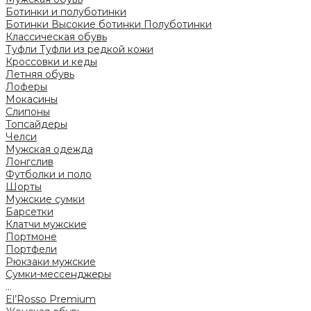
Ботинки и полуботинки
Ботинки
Высокие ботинки
Полуботинки
Классическая обувь
Туфли
Туфли из редкой кожи
Кроссовки и кеды
Летняя обувь
Лоферы
Мокасины
Слипоны
Топсайдеры
Челси
Мужская одежда
Лонгслив
Футболки и поло
Шорты
Мужские сумки
Барсетки
Клатчи мужские
Портмоне
Портфели
Рюкзаки мужские
Сумки-мессенджеры
...
El’Rosso Premium