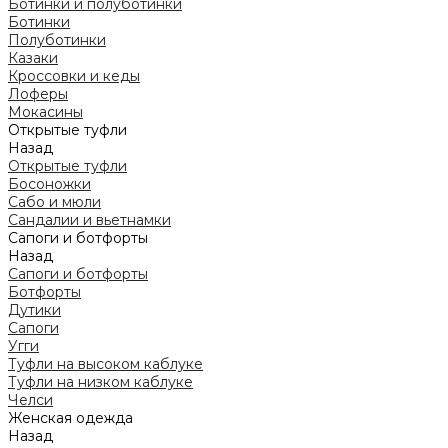
Ботинки и полуботинки
Ботинки
Полуботинки
Казаки
Кроссовки и кеды
Лоферы
Мокасины
Открытые туфли
Назад
Открытые туфли
Босоножки
Сабо и мюли
Сандалии и вьетнамки
Сапоги и ботфорты
Назад
Сапоги и ботфорты
Ботфорты
Дутики
Сапоги
Угги
Туфли на высоком каблуке
Туфли на низком каблуке
Челси
Женская одежда
Назад