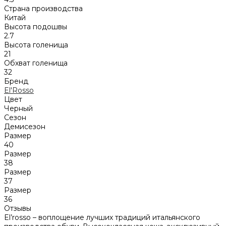
Страна производства
Китай
Высота подошвы
2.7
Высота голенища
21
Обхват голенища
32
Бренд
El'Rosso
Цвет
Черный
Сезон
Демисезон
Размер
40
Размер
38
Размер
37
Размер
36
Отзывы
El’rosso – воплощение лучших традиций итальянского