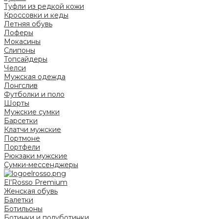
Туфли из редкой кожи
Кроссовки и кеды
Летняя обувь
Лоферы
Мокасины
Слипоны
Топсайдеры
Челси
Мужская одежда
Лонгслив
Футболки и поло
Шорты
Мужские сумки
Барсетки
Клатчи мужские
Портмоне
Портфели
Рюкзаки мужские
Сумки-мессенджеры
El’Rosso Premium
Женская обувь
Балетки
Ботильоны
Ботинки и полуботинки