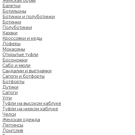
Женская обувь
Балетки
Ботильоны
Ботинки и полуботинки
Ботинки
Полуботинки
Казаки
Кроссовки и кеды
Лоферы
Мокасины
Открытые туфли
Босоножки
Сабо и мюли
Сандалии и вьетнамки
Сапоги и ботфорты
Ботфорты
Дутики
Сапоги
Угги
Туфли на высоком каблуке
Туфли на низком каблуке
Челси
Женская одежда
Леггинсы
Лонгслив