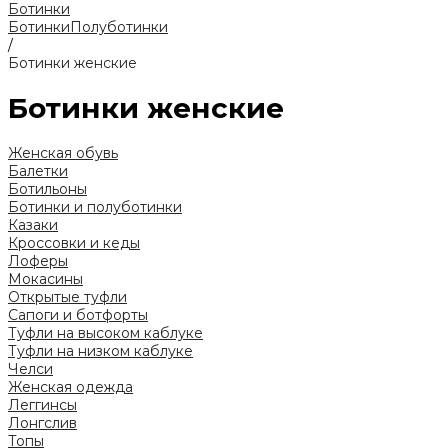
Ботинки
Ботинки
Полуботинки
/
Ботинки женские
Ботинки женские
Женская обувь
Балетки
Ботильоны
Ботинки и полуботинки
Казаки
Кроссовки и кеды
Лоферы
Мокасины
Открытые туфли
Сапоги и ботфорты
Туфли на высоком каблуке
Туфли на низком каблуке
Челси
Женская одежда
Леггинсы
Лонгслив
Топы