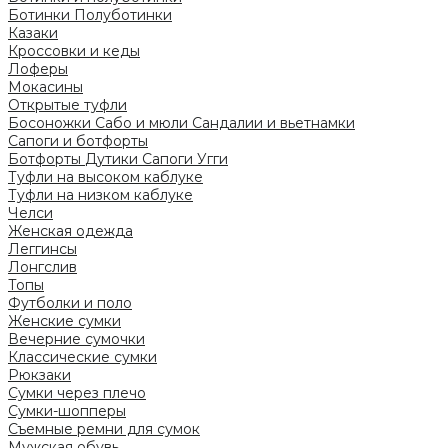
Ботинки
Полуботинки
Казаки
Кроссовки и кеды
Лоферы
Мокасины
Открытые туфли
Босоножки
Сабо и мюли
Сандалии и вьетнамки
Сапоги и ботфорты
Ботфорты
Дутики
Сапоги
Угги
Туфли на высоком каблуке
Туфли на низком каблуке
Челси
Женская одежда
Леггинсы
Лонгслив
Топы
Футболки и поло
Женские сумки
Вечерние сумочки
Классические сумки
Рюкзаки
Сумки через плечо
Сумки-шопперы
Съемные ремни для сумок
Мужская обувь