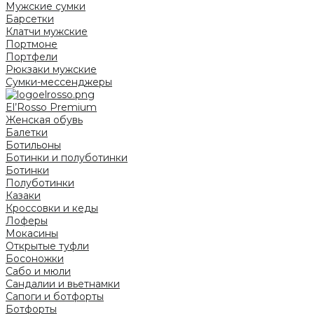
Мужские сумки
Барсетки
Клатчи мужские
Портмоне
Портфели
Рюкзаки мужские
Сумки-мессенджеры
El’Rosso Premium
Женская обувь
Балетки
Ботильоны
Ботинки и полуботинки
Ботинки
Полуботинки
Казаки
Кроссовки и кеды
Лоферы
Мокасины
Открытые туфли
Босоножки
Сабо и мюли
Сандалии и вьетнамки
Сапоги и ботфорты
Ботфорты