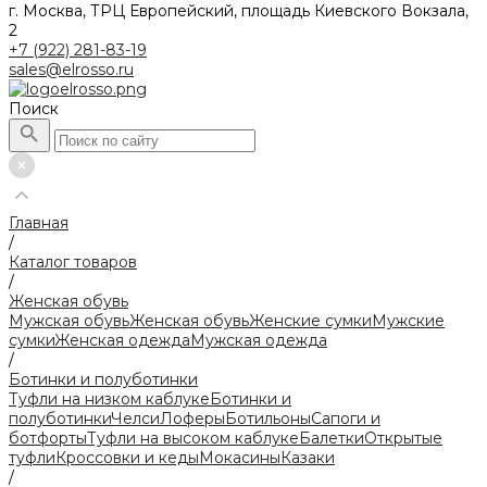
г. Москва, ТРЦ Европейский, площадь Киевского Вокзала,
2
+7 (922) 281-83-19
sales@elrosso.ru
Поиск
Главная
/
Каталог товаров
/
Женская обувь
Мужская обувь
Женская обувь
Женские сумки
Мужские
сумки
Женская одежда
Мужская одежда
/
Ботинки и полуботинки
Туфли на низком каблуке
Ботинки и
полуботинки
Челси
Лоферы
Ботильоны
Сапоги и
ботфорты
Туфли на высоком каблуке
Балетки
Открытые
туфли
Кроссовки и кеды
Мокасины
Казаки
/