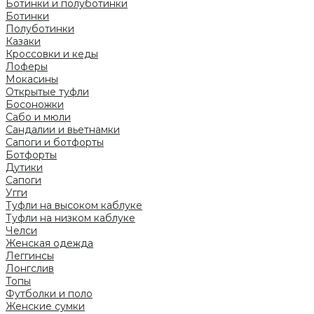
Ботинки и полуботинки
Ботинки
Полуботинки
Казаки
Кроссовки и кеды
Лоферы
Мокасины
Открытые туфли
Босоножки
Сабо и мюли
Сандалии и вьетнамки
Сапоги и ботфорты
Ботфорты
Дутики
Сапоги
Угги
Туфли на высоком каблуке
Туфли на низком каблуке
Челси
Женская одежда
Леггинсы
Лонгслив
Топы
Футболки и поло
Женские сумки