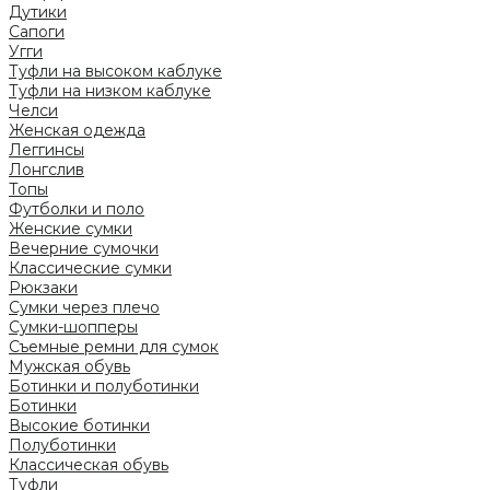
Дутики
Сапоги
Угги
Туфли на высоком каблуке
Туфли на низком каблуке
Челси
Женская одежда
Леггинсы
Лонгслив
Топы
Футболки и поло
Женские сумки
Вечерние сумочки
Классические сумки
Рюкзаки
Сумки через плечо
Сумки-шопперы
Съемные ремни для сумок
Мужская обувь
Ботинки и полуботинки
Ботинки
Высокие ботинки
Полуботинки
Классическая обувь
Туфли