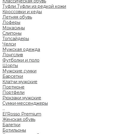
Классическая обувь
Туфли
Туфли из редкой кожи
Кроссовки и кеды
Летняя обувь
Лоферы
Мокасины
Слипоны
Топсайдеры
Челси
Мужская одежда
Лонгслив
Футболки и поло
Шорты
Мужские сумки
Барсетки
Клатчи мужские
Портмоне
Портфели
Рюкзаки мужские
Сумки-мессенджеры
...
El’Rosso Premium
Женская обувь
Балетки
Ботильоны