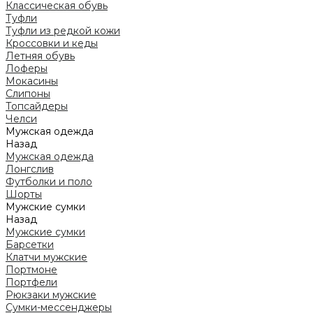
Классическая обувь
Туфли
Туфли из редкой кожи
Кроссовки и кеды
Летняя обувь
Лоферы
Мокасины
Слипоны
Топсайдеры
Челси
Мужская одежда
Назад
Мужская одежда
Лонгслив
Футболки и поло
Шорты
Мужские сумки
Назад
Мужские сумки
Барсетки
Клатчи мужские
Портмоне
Портфели
Рюкзаки мужские
Сумки-мессенджеры