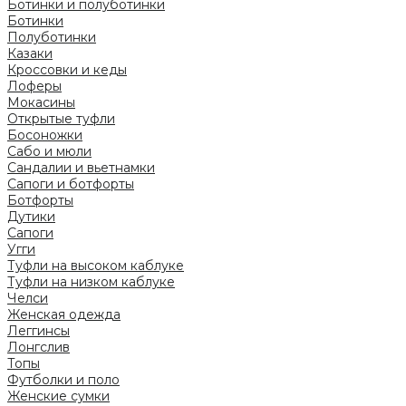
Ботинки и полуботинки
Ботинки
Полуботинки
Казаки
Кроссовки и кеды
Лоферы
Мокасины
Открытые туфли
Босоножки
Сабо и мюли
Сандалии и вьетнамки
Сапоги и ботфорты
Ботфорты
Дутики
Сапоги
Угги
Туфли на высоком каблуке
Туфли на низком каблуке
Челси
Женская одежда
Леггинсы
Лонгслив
Топы
Футболки и поло
Женские сумки