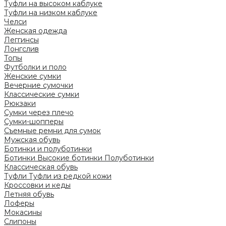
Туфли на высоком каблуке
Туфли на низком каблуке
Челси
Женская одежда
Леггинсы
Лонгслив
Топы
Футболки и поло
Женские сумки
Вечерние сумочки
Классические сумки
Рюкзаки
Сумки через плечо
Сумки-шопперы
Съемные ремни для сумок
Мужская обувь
Ботинки и полуботинки
Ботинки
Высокие ботинки
Полуботинки
Классическая обувь
Туфли
Туфли из редкой кожи
Кроссовки и кеды
Летняя обувь
Лоферы
Мокасины
Слипоны