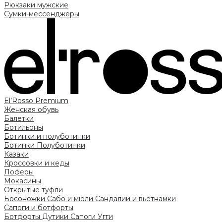
Рюкзаки мужские
Сумки-мессенджеры
El’Rosso Premium
Женская обувь
Балетки
Ботильоны
Ботинки и полуботинки
Ботинки
Полуботинки
Казаки
Кроссовки и кеды
Лоферы
Мокасины
Открытые туфли
Босоножки
Сабо и мюли
Сандалии и вьетнамки
Сапоги и ботфорты
Ботфорты
Дутики
Сапоги
Угги