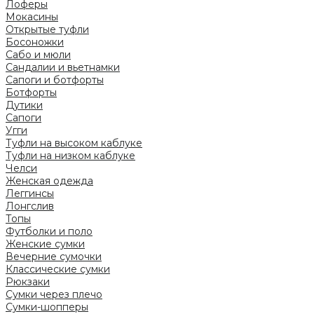
Лоферы
Мокасины
Открытые туфли
Босоножки
Сабо и мюли
Сандалии и вьетнамки
Сапоги и ботфорты
Ботфорты
Дутики
Сапоги
Угги
Туфли на высоком каблуке
Туфли на низком каблуке
Челси
Женская одежда
Леггинсы
Лонгслив
Топы
Футболки и поло
Женские сумки
Вечерние сумочки
Классические сумки
Рюкзаки
Сумки через плечо
Сумки-шопперы