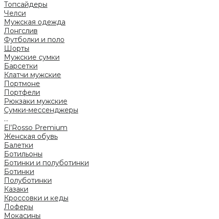
Топсайдеры
Челси
Мужская одежда
Лонгслив
Футболки и поло
Шорты
Мужские сумки
Барсетки
Клатчи мужские
Портмоне
Портфели
Рюкзаки мужские
Сумки-мессенджеры
...
El’Rosso Premium
Женская обувь
Балетки
Ботильоны
Ботинки и полуботинки
Ботинки
Полуботинки
Казаки
Кроссовки и кеды
Лоферы
Мокасины