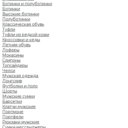
Ботинки и полуботинки
Ботинки
Высокие ботинки
Полуботинки
Классическая обувь
Туфли
Туфли из редкой кожи
Кроссовки и кеды
Летняя обувь
Лоферы
Мокасины
Слипоны
Топсайдеры
Челси
Мужская одежда
Лонгслив
Футболки и поло
Шорты
Мужские сумки
Барсетки
Клатчи мужские
Портмоне
Портфели
Рюкзаки мужские
Сумки-мессенджеры