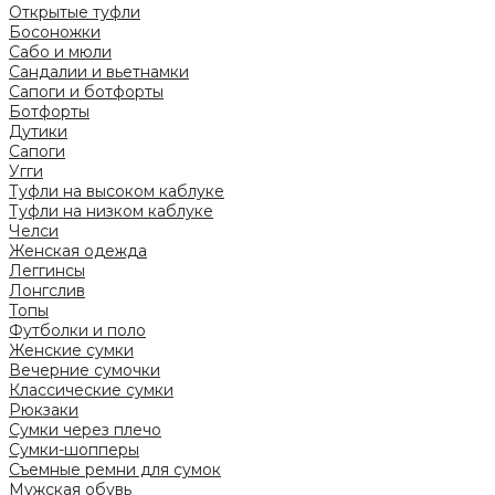
Открытые туфли
Босоножки
Сабо и мюли
Сандалии и вьетнамки
Сапоги и ботфорты
Ботфорты
Дутики
Сапоги
Угги
Туфли на высоком каблуке
Туфли на низком каблуке
Челси
Женская одежда
Леггинсы
Лонгслив
Топы
Футболки и поло
Женские сумки
Вечерние сумочки
Классические сумки
Рюкзаки
Сумки через плечо
Сумки-шопперы
Съемные ремни для сумок
Мужская обувь