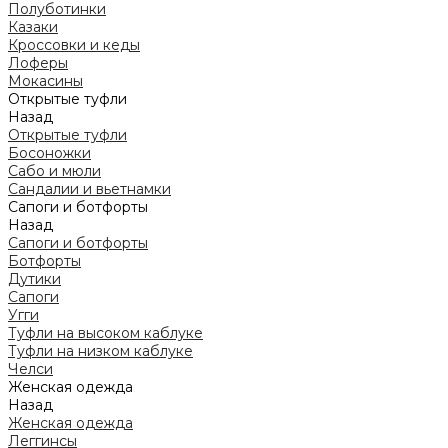
Полуботинки
Казаки
Кроссовки и кеды
Лоферы
Мокасины
Открытые туфли
Назад
Открытые туфли
Босоножки
Сабо и мюли
Сандалии и вьетнамки
Сапоги и ботфорты
Назад
Сапоги и ботфорты
Ботфорты
Дутики
Сапоги
Угги
Туфли на высоком каблуке
Туфли на низком каблуке
Челси
Женская одежда
Назад
Женская одежда
Леггинсы