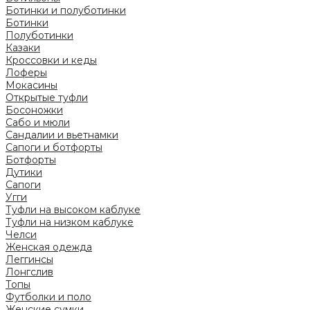
Ботинки и полуботинки
Ботинки
Полуботинки
Казаки
Кроссовки и кеды
Лоферы
Мокасины
Открытые туфли
Босоножки
Сабо и мюли
Сандалии и вьетнамки
Сапоги и ботфорты
Ботфорты
Дутики
Сапоги
Угги
Туфли на высоком каблуке
Туфли на низком каблуке
Челси
Женская одежда
Леггинсы
Лонгслив
Топы
Футболки и поло
Женские сумки