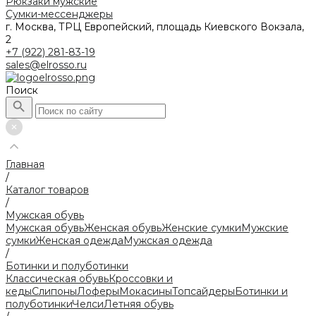
Рюкзаки мужские
Сумки-мессенджеры
г. Москва, ТРЦ Европейский, площадь Киевского Вокзала,
2
+7 (922) 281-83-19
sales@elrosso.ru
Поиск
Главная
/
Каталог товаров
/
Мужская обувь
Мужская обувь
Женская обувь
Женские сумки
Мужские
сумки
Женская одежда
Мужская одежда
/
Ботинки и полуботинки
Классическая обувь
Кроссовки и
кеды
Слипоны
Лоферы
Мокасины
Топсайдеры
Ботинки и
полуботинки
Челси
Летняя обувь