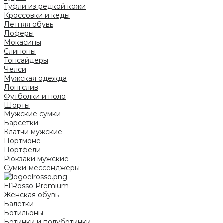
Туфли из редкой кожи
Кроссовки и кеды
Летняя обувь
Лоферы
Мокасины
Слипоны
Топсайдеры
Челси
Мужская одежда
Лонгслив
Футболки и поло
Шорты
Мужские сумки
Барсетки
Клатчи мужские
Портмоне
Портфели
Рюкзаки мужские
Сумки-мессенджеры
El’Rosso Premium
Женская обувь
Балетки
Ботильоны
Ботинки и полуботинки