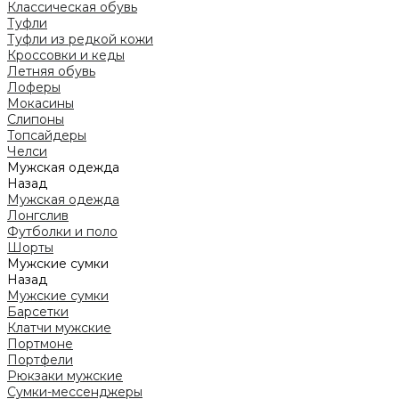
Классическая обувь
Туфли
Туфли из редкой кожи
Кроссовки и кеды
Летняя обувь
Лоферы
Мокасины
Слипоны
Топсайдеры
Челси
Мужская одежда
Назад
Мужская одежда
Лонгслив
Футболки и поло
Шорты
Мужские сумки
Назад
Мужские сумки
Барсетки
Клатчи мужские
Портмоне
Портфели
Рюкзаки мужские
Сумки-мессенджеры