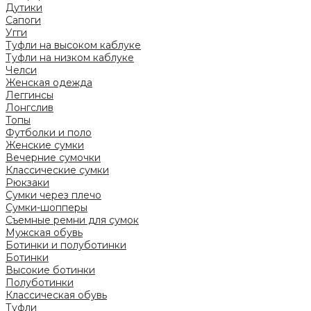
Дутики
Сапоги
Угги
Туфли на высоком каблуке
Туфли на низком каблуке
Челси
Женская одежда
Леггинсы
Лонгслив
Топы
Футболки и поло
Женские сумки
Вечерние сумочки
Классические сумки
Рюкзаки
Сумки через плечо
Сумки-шопперы
Съемные ремни для сумок
Мужская обувь
Ботинки и полуботинки
Ботинки
Высокие ботинки
Полуботинки
Классическая обувь
Туфли