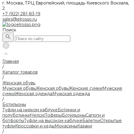
г. Москва, ТРЦ Европейский, площадь Киевского Вокзала,
2
+7 (922) 281-83-19
sales@elrosso.ru
Поиск
Главная
/
Каталог товаров
/
Женская обувь
Мужская обувь
Женская обувь
Женские сумки
Мужские
сумки
Женская одежда
Мужская одежда
/
Ботильоны
Туфли на низком каблуке
Ботинки и
полуботинки
Челси
Лоферы
Ботильоны
Сапоги и
ботфорты
Туфли на высоком каблуке
Балетки
Открытые
туфли
Кроссовки и кеды
Мокасины
Казаки
/