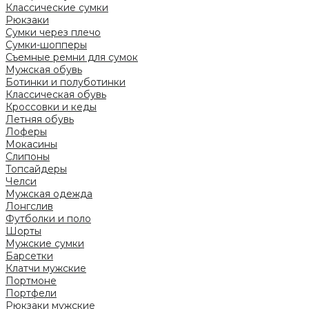
Классические сумки
Рюкзаки
Сумки через плечо
Сумки-шопперы
Съемные ремни для сумок
Мужская обувь
Ботинки и полуботинки
Классическая обувь
Кроссовки и кеды
Летняя обувь
Лоферы
Мокасины
Слипоны
Топсайдеры
Челси
Мужская одежда
Лонгслив
Футболки и поло
Шорты
Мужские сумки
Барсетки
Клатчи мужские
Портмоне
Портфели
Рюкзаки мужские