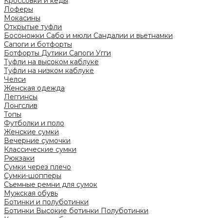
Кроссовки и кеды
Лоферы
Мокасины
Открытые туфли
Босоножки
Сабо и мюли
Сандалии и вьетнамки
Сапоги и ботфорты
Ботфорты
Дутики
Сапоги
Угги
Туфли на высоком каблуке
Туфли на низком каблуке
Челси
Женская одежда
Леггинсы
Лонгслив
Топы
Футболки и поло
Женские сумки
Вечерние сумочки
Классические сумки
Рюкзаки
Сумки через плечо
Сумки-шопперы
Съемные ремни для сумок
Мужская обувь
Ботинки и полуботинки
Ботинки
Высокие ботинки
Полуботинки