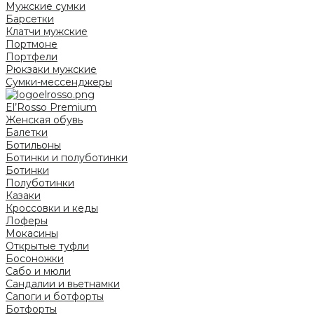
Мужские сумки
Барсетки
Клатчи мужские
Портмоне
Портфели
Рюкзаки мужские
Сумки-мессенджеры
El’Rosso Premium
Женская обувь
Балетки
Ботильоны
Ботинки и полуботинки
Ботинки
Полуботинки
Казаки
Кроссовки и кеды
Лоферы
Мокасины
Открытые туфли
Босоножки
Сабо и мюли
Сандалии и вьетнамки
Сапоги и ботфорты
Ботфорты