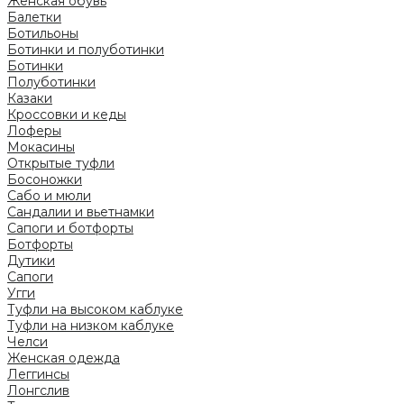
Женская обувь
Балетки
Ботильоны
Ботинки и полуботинки
Ботинки
Полуботинки
Казаки
Кроссовки и кеды
Лоферы
Мокасины
Открытые туфли
Босоножки
Сабо и мюли
Сандалии и вьетнамки
Сапоги и ботфорты
Ботфорты
Дутики
Сапоги
Угги
Туфли на высоком каблуке
Туфли на низком каблуке
Челси
Женская одежда
Леггинсы
Лонгслив