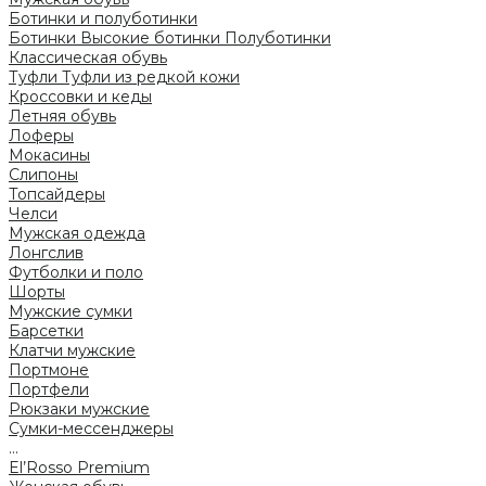
Ботинки и полуботинки
Ботинки
Высокие ботинки
Полуботинки
Классическая обувь
Туфли
Туфли из редкой кожи
Кроссовки и кеды
Летняя обувь
Лоферы
Мокасины
Слипоны
Топсайдеры
Челси
Мужская одежда
Лонгслив
Футболки и поло
Шорты
Мужские сумки
Барсетки
Клатчи мужские
Портмоне
Портфели
Рюкзаки мужские
Сумки-мессенджеры
...
El’Rosso Premium