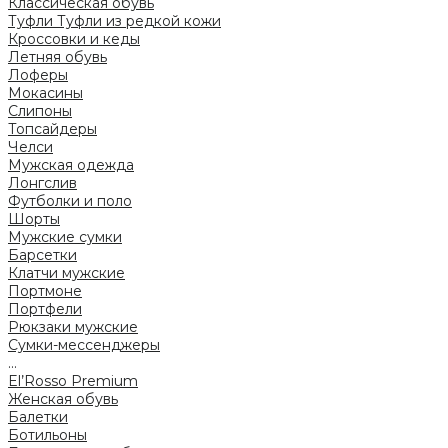
Классическая обувь
Туфли
Туфли из редкой кожи
Кроссовки и кеды
Летняя обувь
Лоферы
Мокасины
Слипоны
Топсайдеры
Челси
Мужская одежда
Лонгслив
Футболки и поло
Шорты
Мужские сумки
Барсетки
Клатчи мужские
Портмоне
Портфели
Рюкзаки мужские
Сумки-мессенджеры
...
El’Rosso Premium
Женская обувь
Балетки
Ботильоны