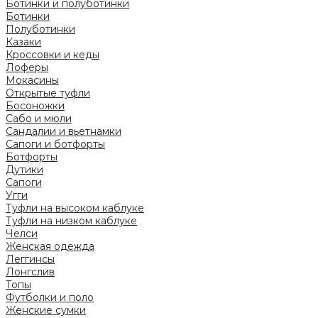
Ботинки и полуботинки
Ботинки
Полуботинки
Казаки
Кроссовки и кеды
Лоферы
Мокасины
Открытые туфли
Босоножки
Сабо и мюли
Сандалии и вьетнамки
Сапоги и ботфорты
Ботфорты
Дутики
Сапоги
Угги
Туфли на высоком каблуке
Туфли на низком каблуке
Челси
Женская одежда
Леггинсы
Лонгслив
Топы
Футболки и поло
Женские сумки