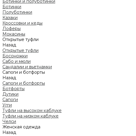
Ботинки и полуботинки
Ботинки
Полуботинки
Казаки
Кроссовки и кеды
Лоферы
Мокасины
Открытые туфли
Назад
Открытые туфли
Босоножки
Сабо и мюли
Сандалии и вьетнамки
Сапоги и ботфорты
Назад
Сапоги и ботфорты
Ботфорты
Дутики
Сапоги
Угги
Туфли на высоком каблуке
Туфли на низком каблуке
Челси
Женская одежда
Назад