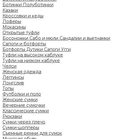
Ботинки
Полуботинки
Казаки
Кроссовки и кеды
Лоферы
Мокасины
Открытые туфли
Босоножки
Сабо и мюли
Сандалии и вьетнамки
Сапоги и ботфорты
Ботфорты
Дутики
Сапоги
Угги
Туфли на высоком каблуке
Туфли на низком каблуке
Челси
Женская одежда
Леггинсы
Лонгслив
Топы
Футболки и поло
Женские сумки
Вечерние сумочки
Классические сумки
Рюкзаки
Сумки через плечо
Сумки-шопперы
Съемные ремни для сумок
Мужская обувь