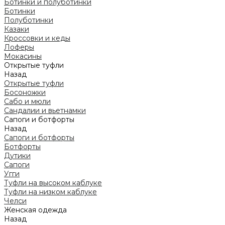
Ботинки и полуботинки
Ботинки
Полуботинки
Казаки
Кроссовки и кеды
Лоферы
Мокасины
Открытые туфли
Назад
Открытые туфли
Босоножки
Сабо и мюли
Сандалии и вьетнамки
Сапоги и ботфорты
Назад
Сапоги и ботфорты
Ботфорты
Дутики
Сапоги
Угги
Туфли на высоком каблуке
Туфли на низком каблуке
Челси
Женская одежда
Назад