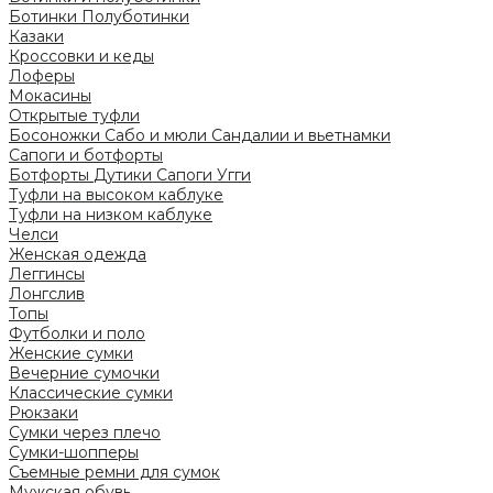
Ботинки
Полуботинки
Казаки
Кроссовки и кеды
Лоферы
Мокасины
Открытые туфли
Босоножки
Сабо и мюли
Сандалии и вьетнамки
Сапоги и ботфорты
Ботфорты
Дутики
Сапоги
Угги
Туфли на высоком каблуке
Туфли на низком каблуке
Челси
Женская одежда
Леггинсы
Лонгслив
Топы
Футболки и поло
Женские сумки
Вечерние сумочки
Классические сумки
Рюкзаки
Сумки через плечо
Сумки-шопперы
Съемные ремни для сумок
Мужская обувь