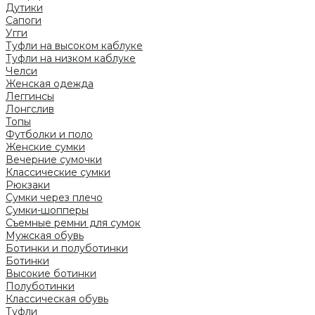
Дутики
Сапоги
Угги
Туфли на высоком каблуке
Туфли на низком каблуке
Челси
Женская одежда
Леггинсы
Лонгслив
Топы
Футболки и поло
Женские сумки
Вечерние сумочки
Классические сумки
Рюкзаки
Сумки через плечо
Сумки-шопперы
Съемные ремни для сумок
Мужская обувь
Ботинки и полуботинки
Ботинки
Высокие ботинки
Полуботинки
Классическая обувь
Туфли