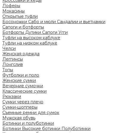
Кроссовки и кеды
Лоферы
Мокасины
Открытые туфли
Босоножки
Сабо и мюли
Сандалии и вьетнамки
Сапоги и ботфорты
Ботфорты
Дутики
Сапоги
Угги
Туфли на высоком каблуке
Туфли на низком каблуке
Челси
Женская одежда
Леггинсы
Лонгслив
Топы
Футболки и поло
Женские сумки
Вечерние сумочки
Классические сумки
Рюкзаки
Сумки через плечо
Сумки-шопперы
Съемные ремни для сумок
Мужская обувь
Ботинки и полуботинки
Ботинки
Высокие ботинки
Полуботинки