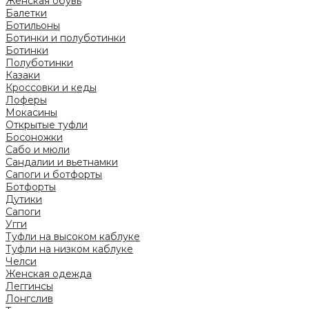
Женская обувь
Балетки
Ботильоны
Ботинки и полуботинки
Ботинки
Полуботинки
Казаки
Кроссовки и кеды
Лоферы
Мокасины
Открытые туфли
Босоножки
Сабо и мюли
Сандалии и вьетнамки
Сапоги и ботфорты
Ботфорты
Дутики
Сапоги
Угги
Туфли на высоком каблуке
Туфли на низком каблуке
Челси
Женская одежда
Леггинсы
Лонгслив