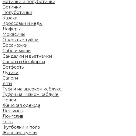
Ботинки и полуботинки
Ботинки
Полуботинки
Казаки
Кроссовки и кеды
Лоферы
Мокасины
Открытые туфли
Босоножки
Сабо и мюли
Сандалии и вьетнамки
Сапоги и ботфорты
Ботфорты
Дутики
Сапоги
Угги
Туфли на высоком каблуке
Туфли на низком каблуке
Челси
Женская одежда
Леггинсы
Лонгслив
Топы
Футболки и поло
Женские сумки