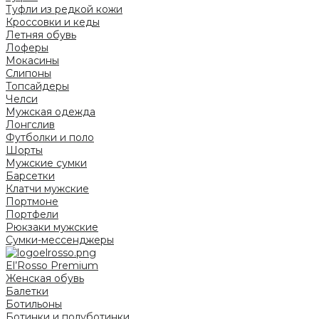
Туфли из редкой кожи
Кроссовки и кеды
Летняя обувь
Лоферы
Мокасины
Слипоны
Топсайдеры
Челси
Мужская одежда
Лонгслив
Футболки и поло
Шорты
Мужские сумки
Барсетки
Клатчи мужские
Портмоне
Портфели
Рюкзаки мужские
Сумки-мессенджеры
El’Rosso Premium
Женская обувь
Балетки
Ботильоны
Ботинки и полуботинки