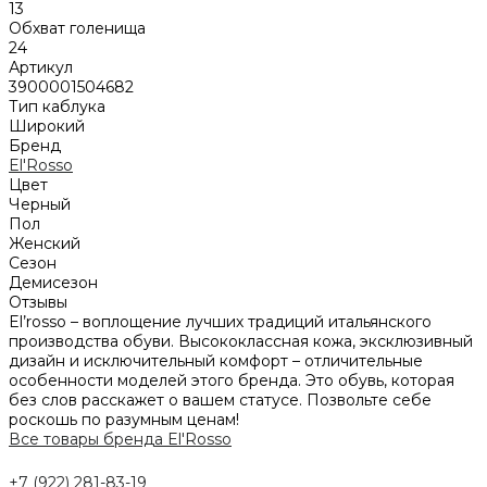
13
Обхват голенища
24
Артикул
3900001504682
Тип каблука
Широкий
Бренд
El'Rosso
Цвет
Черный
Пол
Женский
Сезон
Демисезон
Отзывы
El’rosso – воплощение лучших традиций итальянского
производства обуви. Высококлассная кожа, эксклюзивный
дизайн и исключительный комфорт – отличительные
особенности моделей этого бренда. Это обувь, которая
без слов расскажет о вашем статусе. Позвольте себе
роскошь по разумным ценам!
Все товары бренда El'Rosso
+7 (922) 281-83-19