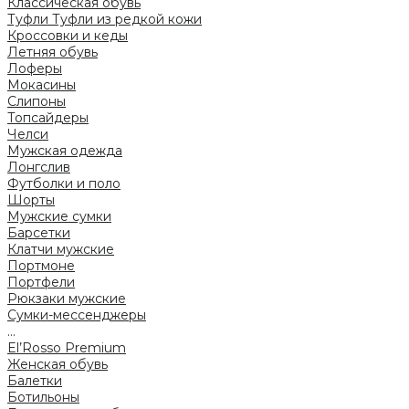
Классическая обувь
Туфли
Туфли из редкой кожи
Кроссовки и кеды
Летняя обувь
Лоферы
Мокасины
Слипоны
Топсайдеры
Челси
Мужская одежда
Лонгслив
Футболки и поло
Шорты
Мужские сумки
Барсетки
Клатчи мужские
Портмоне
Портфели
Рюкзаки мужские
Сумки-мессенджеры
...
El’Rosso Premium
Женская обувь
Балетки
Ботильоны