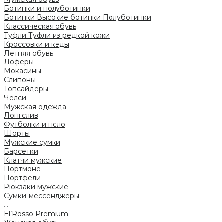
Ботинки и полуботинки
Ботинки
Высокие ботинки
Полуботинки
Классическая обувь
Туфли
Туфли из редкой кожи
Кроссовки и кеды
Летняя обувь
Лоферы
Мокасины
Слипоны
Топсайдеры
Челси
Мужская одежда
Лонгслив
Футболки и поло
Шорты
Мужские сумки
Барсетки
Клатчи мужские
Портмоне
Портфели
Рюкзаки мужские
Сумки-мессенджеры
...
El’Rosso Premium