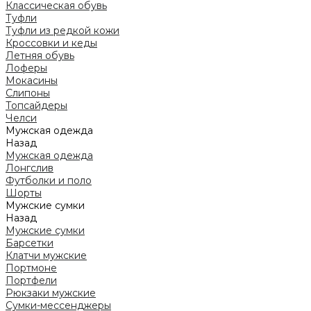
Классическая обувь
Туфли
Туфли из редкой кожи
Кроссовки и кеды
Летняя обувь
Лоферы
Мокасины
Слипоны
Топсайдеры
Челси
Мужская одежда
Назад
Мужская одежда
Лонгслив
Футболки и поло
Шорты
Мужские сумки
Назад
Мужские сумки
Барсетки
Клатчи мужские
Портмоне
Портфели
Рюкзаки мужские
Сумки-мессенджеры