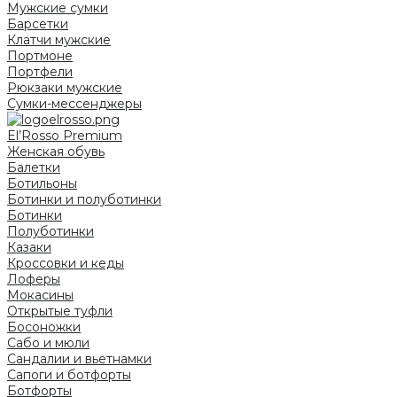
Мужские сумки
Барсетки
Клатчи мужские
Портмоне
Портфели
Рюкзаки мужские
Сумки-мессенджеры
El’Rosso Premium
Женская обувь
Балетки
Ботильоны
Ботинки и полуботинки
Ботинки
Полуботинки
Казаки
Кроссовки и кеды
Лоферы
Мокасины
Открытые туфли
Босоножки
Сабо и мюли
Сандалии и вьетнамки
Сапоги и ботфорты
Ботфорты