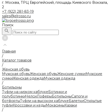
г. Москва, ТРЦ Европейский, площадь Киевского Вокзала,
2
+7 (922) 281-83-19
sales@elrosso.ru
Поиск
Главная
/
Каталог товаров
/
Женская обувь
Мужская обувь
Женская обувь
Женские сумки
Мужские
сумки
Женская одежда
Мужская одежда
/
Ботильоны
Туфли на низком каблуке
Ботинки и
полуботинки
Челси
Лоферы
Ботильоны
Сапоги и
ботфорты
Туфли на высоком каблуке
Балетки
Открытые
туфли
Кроссовки и кеды
Мокасины
Казаки
/